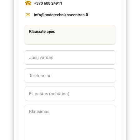
+370 608 24911
info@sodotechnikoscentras.lt
Klausiate apie: