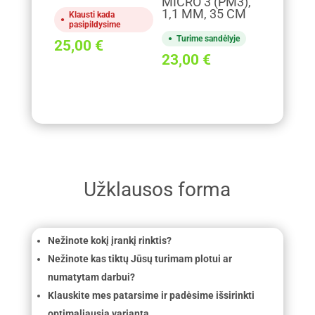
MICRO 3 (PM3),
1,1 MM, 35 CM
Klausti kada
pasipildysime
Turime sandėlyje
25,00
€
23,00
€
Užklausos forma
Nežinote kokį įrankį rinktis?
Nežinote kas tiktų Jūsų turimam plotui ar
numatytam darbui?
Klauskite mes patarsime ir padėsime išsirinkti
optimaliausią variantą.