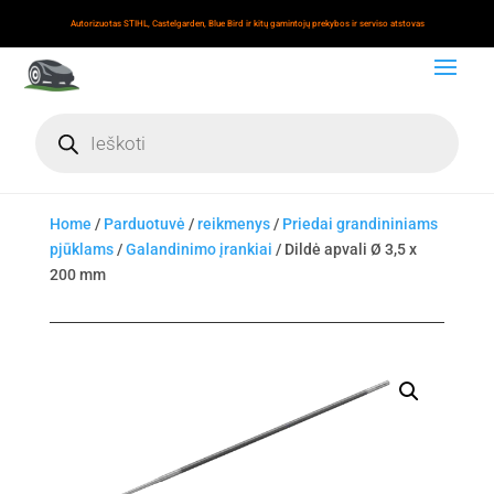
Autorizuotas STIHL, Castelgarden, Blue Bird ir kitų gamintojų prekybos ir serviso atstovas
Products
search
Home
/
Parduotuvė
/
reikmenys
/
Priedai grandininiams
pjūklams
/
Galandinimo įrankiai
/ Dildė apvali Ø 3,5 x
200 mm