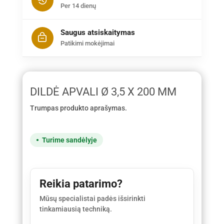
Per 14 dienų
Saugus atsiskaitymas
Patikimi mokėjimai
DILDĖ APVALI Ø 3,5 X 200 MM
Trumpas produkto aprašymas.
Turime sandėlyje
Reikia patarimo?
Mūsų specialistai padės išsirinkti
tinkamiausią techniką.