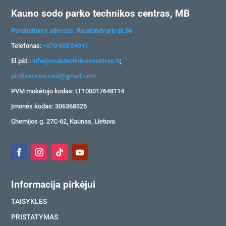
Kauno sodo parko technikos centras, MB
Parduotuvės adresas: Raudondvario pl.96
Telefonas:
+370 608 24911
El.pšt.:
info@sodotechnikoscentras.lt
;
profiservise.rent@gmail.com
PVM mokėtojo kodas: LT100017648114
Įmonės kodas: 306368325
Chemijos g. 27C-62, Kaunas, Lietuva
Informacija pirkėjui
TAISYKLĖS
PRISTATYMAS