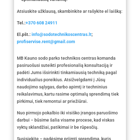
Atsiuskite užklausą, skambinkite ar rašykite el laišką:
Tel.:
+370 608 24911
El.pšt.:
info@sodotechnikoscentras.lt
;
profiservise.rent@gmail.com
MB Kauno sodo parko technikos centras komanda
pasiruošusi suteikti profesionalią konsultaciją ir
padėti Jums išsirinkti tinkamiausią techniką pagal
individualius poreikius. Atsižvelgdami į Jūsų
naudojimo sąlygas, darbo apimtį ir techninius
reikalavimus, kartu rasime optimalų sprendimą tiek
pirkimui, tiek remontui ar priežiūrai.
Nuo pirmojo pokalbio iki visiško įrangos paruošimo
darbui – būsime šalia visame procese, kad viskas
vyktų sklandžiai, patikimai ir be rūpesčių.
Susisiekite – padėsime priimti sprendimą, kuris