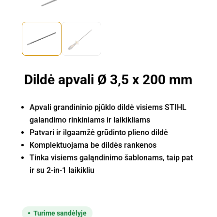
Dildė apvali Ø 3,5 x 200 mm
Apvali grandininio pjūklo dildė visiems STIHL
galandimo rinkiniams ir laikikliams
Patvari ir ilgaamžė grūdinto plieno dildė
Komplektuojama be dildės rankenos
Tinka visiems galąndinimo šablonams, taip pat
ir su
2-in-1
laikikliu
Turime sandėlyje