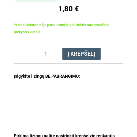
1,80
€
*Kaina elektroninėje parduotuvėje gali skirtis nuo esančios
prekybos vietoje
produkto
Į KREPŠELĮ
kiekis:
Dildė
apvali
Įsigykite lizingų
Ø
BE PABRANGIMO
:
3,5
x
200
mm
Pirkimą lizingu galite pasirinkti krepšelyje renkantis