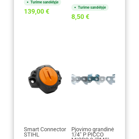
Turime sandėlyje
Turime sandėlyje
139,00
€
8,50
€
Smart Connector
Pjovimo grandinė
STIHL
1/4" P PICCO