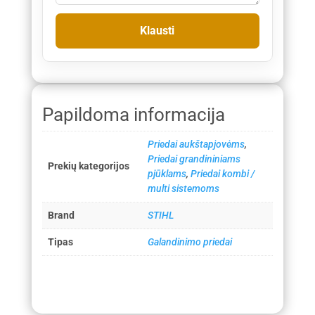
Papildoma informacija
Priedai aukštapjovėms
,
Priedai grandininiams
Prekių kategorijos
pjūklams
,
Priedai kombi /
multi sistemoms
Brand
STIHL
Tipas
Galandinimo priedai