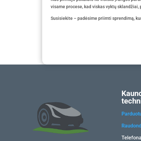
visame procese, kad viskas vyktų sklandžiai, p
Susisiekite – padėsime priimti sprendimą, kur
Kauno
techn
Parduot
Raudond
Telefon