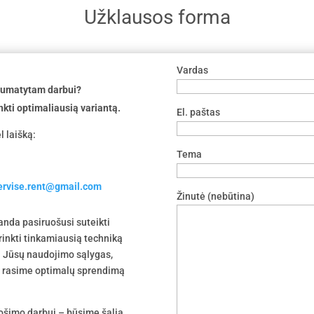
Užklausos forma
Vardas
 numatytam darbui?
nkti optimaliausią variantą.
El. paštas
l laišką:
Tema
servise.rent@gmail.com
Žinutė (nebūtina)
nda pasiruošusi suteikti
irinkti tinkamiausią techniką
 į Jūsų naudojimo sąlygas,
tu rasime optimalų sprendimą
uošimo darbui – būsime šalia