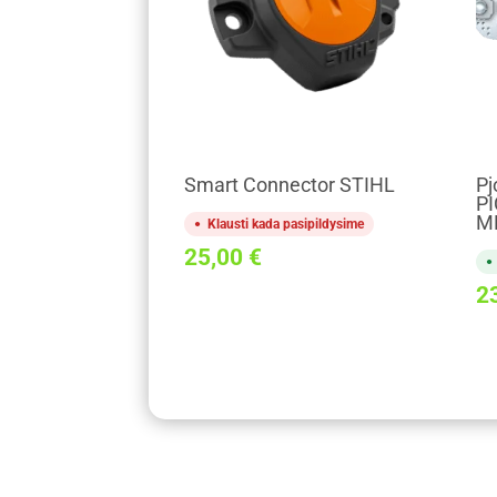
Smart Connector STIHL
Pj
PI
M
Klausti kada pasipildysime
25,00
€
2