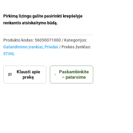
Pirkimą lizingu galite pasirinkti krepšelyje
renkantis atsiskaitymo būdą.
Produkto kodas:
56050071000
Kategorijos:
Galandinimo įrankiai
,
Priedai
Prekės ženklas:
STIHL
Klausti apie
Paskambinkite
prekę
– patarsime