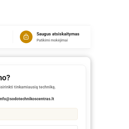
Saugus atsiskaitymas
Patikimi mokėjimai
mo?
sirinkti tinkamiausią techniką.
info@sodotechnikoscentras.lt