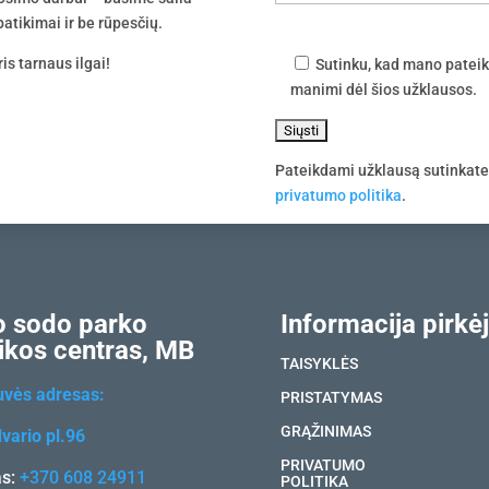
atikimai ir be rūpesčių.
is tarnaus ilgai!
Sutinku, kad mano pateik
manimi dėl šios užklausos.
Pateikdami užklausą sutinkat
privatumo politika
.
 sodo parko
Informacija pirkėj
ikos centras, MB
TAISYKLĖS
uvės adresas:
PRISTATYMAS
GRĄŽINIMAS
vario pl.96
PRIVATUMO
as:
+370 608 24911
POLITIKA