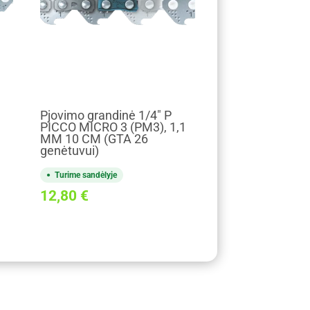
Pjovimo grandinė 1/4" P
PICCO MICRO 3 (PM3), 1,1
MM 10 CM (GTA 26
genėtuvui)
Turime sandėlyje
12,80
€