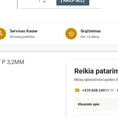
Į KREPŠELĮ
kiekis:
Rinkinys
galandinimo
.1/4"
P
Servisas Kaune
Grąžinimas
3,2mm
20 metų patirties
Per 14 dienų
" P 3,2MM
Reikia patari
Mūsų specialistai padės iš
+370 608 24911
Klausiate apie: