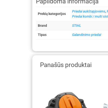
Papildoma informacija
Priedai aukštapjovėms
,
Prekių kategorijos
Priedai kombi / multi s
Brand
STIHL
Tipas
Galandinimo priedai
Panašūs produktai