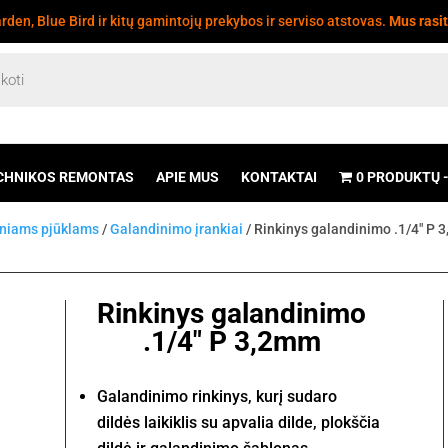
den, Blue Bird ir kitų gamintojų prekybos ir serviso atstovas.
Mus rasi
CHNIKOS REMONTAS
APIE MUS
KONTAKTAI
0 PRODUKTŲ
iniams pjūklams
/
Galandinimo įrankiai
/ Rinkinys galandinimo .1/4" P
Rinkinys galandinimo
.1/4" P 3,2mm
Galandinimo rinkinys, kurį sudaro
dildės laikiklis su apvalia dilde, plokščia