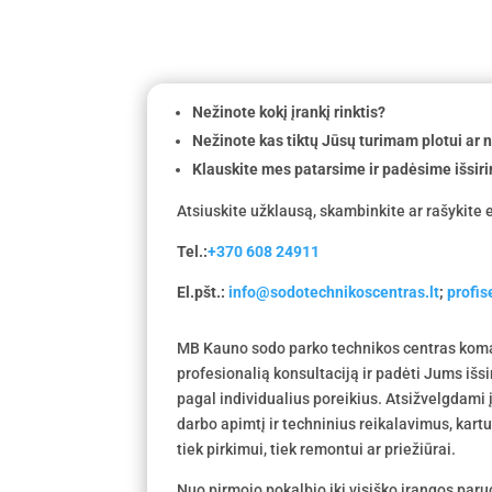
Nežinote kokį įrankį rinktis?
Nežinote kas tiktų Jūsų turimam plotui ar
Klauskite mes patarsime ir padėsime išsiri
Atsiuskite užklausą, skambinkite ar rašykite e
Tel.:
+370 608 24911
El.pšt.:
info@sodotechnikoscentras.lt
;
profi
MB Kauno sodo parko technikos centras koma
profesionalią konsultaciją ir padėti Jums išs
pagal individualius poreikius. Atsižvelgdami
darbo apimtį ir techninius reikalavimus, kar
tiek pirkimui, tiek remontui ar priežiūrai.
Nuo pirmojo pokalbio iki visiško įrangos par