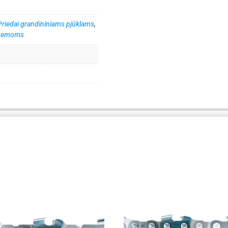
Priedai grandininiams pjūklams
,
istemoms