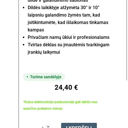
dildė ir galandinimo šablonas
Dildės laikiklyje atžymėta 30
°
ir 10
°
laipsniu galandimo žymės
tam, kad
įsitikintumėte, kad išlaikomas tinkamas
kampas
Privačiam namų ūkiui ir profesionalams
Tvirtas dėklas su įmautėmis tvarkingam
įrankių laikymui
Turime sandėlyje
24,40
€
*Kaina elektroninėje parduotuvėje gali skirtis nuo
esančios prekybos vietoje
produkto