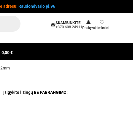
te adresu:
Raudondvario pl.96
👤
♡
SKAMBINKITE
☎
+370 608 24911
Paskyra
Įsimintini
0,00 €
 3,2mm
Įsigykite lizingų
BE PABRANGIMO
: