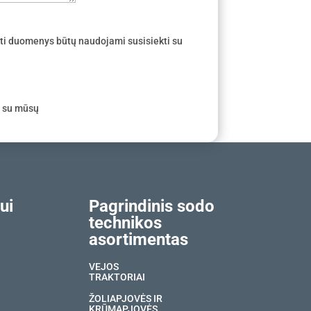
ti duomenys būtų naudojami susisiekti su
e su mūsų
ui
Pagrindinis sodo
technikos
asortimentas
VEJOS
TRAKTORIAI
ŽOLIAPJOVĖS IR
KRŪMAPJOVĖS