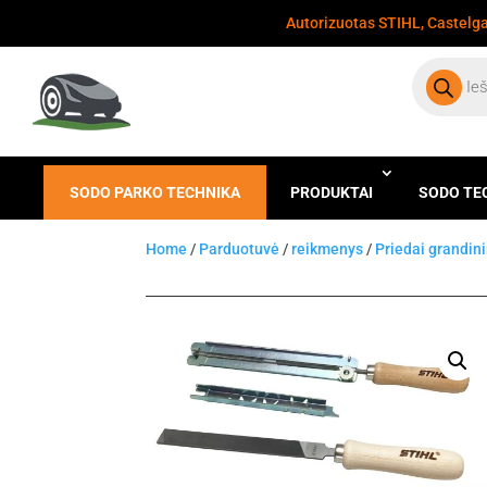
Autorizuotas STIHL, Castelgar
Products
search
SODO PARKO TECHNIKA
PRODUKTAI
SODO TE
Home
/
Parduotuvė
/
reikmenys
/
Priedai grandin