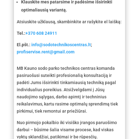
Klauskite mes patarsime ir padėsime išsirinkti
optimaliausią variantą.
Atsiuskite užklausą, skambinkite ar rašykite el laišką:
Tel.:
+370 608 24911
El.pšt.:
info@sodotechnikoscentras.lt
;
profiservise.rent@gmail.com
MB Kauno sodo parko technikos centras komanda
pasiruošusi suteikti profesionalią konsultaciją ir
padėti Jums išsirinkti tinkamiausią techniką pagal
individualius poreikius. Atsižvelgdami į Jūsų
naudojimo sąlygas, darbo apimtį ir techninius
reikalavimus, kartu rasime optimalų sprendimą tiek
pirkimui, tiek remontui ar priežiūrai.
Nuo pirmojo pokalbio iki visiško įrangos paruošimo
darbui – būsime šalia visame procese, kad viskas
vyktų sklandžiai, patikimai ir be rūpesčių.