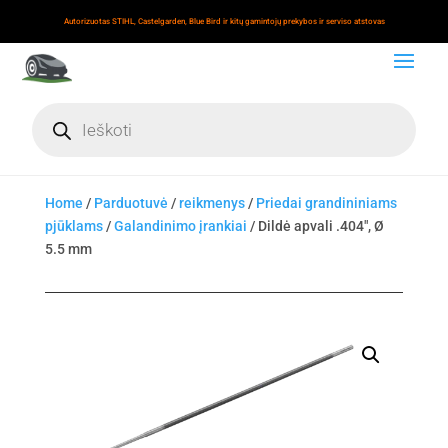
Autorizuotas STIHL, Castelgarden, Blue Bird ir kitų gamintojų prekybos ir serviso atstovas
Products
search
Home
/
Parduotuvė
/
reikmenys
/
Priedai grandininiams
pjūklams
/
Galandinimo įrankiai
/ Dildė apvali .404", Ø
5.5 mm