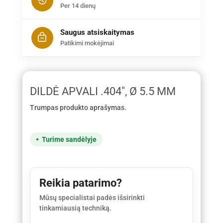
Per 14 dienų
Saugus atsiskaitymas
Patikimi mokėjimai
DILDĖ APVALI .404", Ø 5.5 MM
Trumpas produkto aprašymas.
Turime sandėlyje
Reikia patarimo?
Mūsų specialistai padės išsirinkti
tinkamiausią techniką.