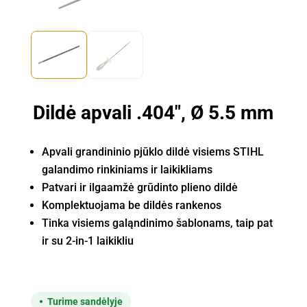
Dildė apvali .404", Ø 5.5 mm
Apvali grandininio pjūklo dildė visiems STIHL
galandimo rinkiniams ir laikikliams
Patvari ir ilgaamžė grūdinto plieno dildė
Komplektuojama be dildės rankenos
Tinka visiems galąndinimo šablonams, taip pat
ir su
2-in-1
laikikliu
Turime sandėlyje