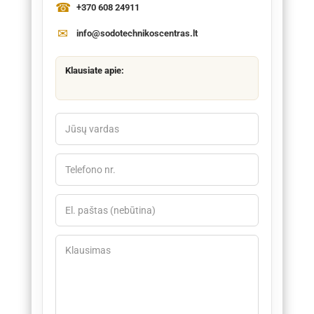
+370 608 24911
info@sodotechnikoscentras.lt
Klausiate apie: