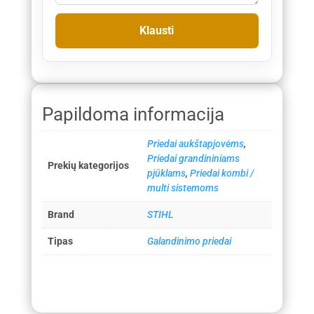
Papildoma informacija
Priedai aukštapjovėms
,
Priedai grandininiams
Prekių kategorijos
pjūklams
,
Priedai kombi /
multi sistemoms
Brand
STIHL
Tipas
Galandinimo priedai