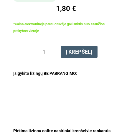
1,80
€
*Kaina elektroninėje parduotuvėje gali skirtis nuo esančios
prekybos vietoje
produkto
Į KREPŠELĮ
kiekis:
Dildė
apvali
Įsigykite lizingų
.404",
BE PABRANGIMO
:
Ø
5.5
mm
Pirkimą lizingu galite pasirinkti krepšelyje renkantis