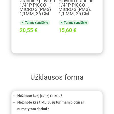
Grandinė pjovimo
Pjovimo grandinė
1/4" P PICCO
1/4" P PICCO
MICRO 3 (PM3)
MICRO 3 (PM3),
1,1MM, 36 CM
1,1 MM, 25 CM
Turime sandėlyje
Turime sandėlyje
20,55
€
15,60
€
Užklausos forma
Nežinote kokį įrankį rinktis?
Nežinote kas tiktų Jūsų turimam plotui ar
numatytam darbui?