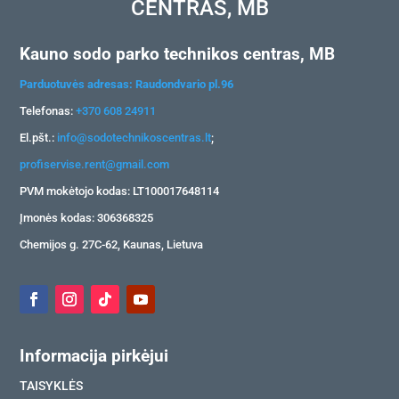
CENTRAS, MB
Kauno sodo parko technikos centras, MB
Parduotuvės adresas: Raudondvario pl.96
Telefonas:
+370 608 24911
El.pšt.:
info@sodotechnikoscentras.lt
;
profiservise.rent@gmail.com
PVM mokėtojo kodas: LT100017648114
Įmonės kodas: 306368325
Chemijos g. 27C-62, Kaunas, Lietuva
Informacija pirkėjui
TAISYKLĖS