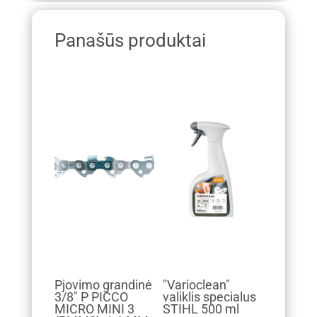
Panašūs produktai
Pjovimo grandinė
"Varioclean"
3/8" P PICCO
valiklis specialus
MICRO MINI 3
STIHL 500 ml