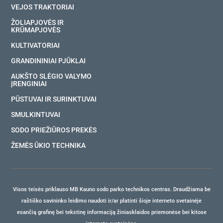
VEJOS TRAKTORIAI
ŽOLIAPJOVĖS IR
KRŪMAPJOVĖS
KULTIVATORIAI
GRANDININIAI PJŪKLAI
AUKŠTO SLĖGIO VALYMO
ĮRENGINIAI
PŪSTUVAI IR SURINKTUVAI
SMULKINTUVAI
SODO PRIEŽIŪROS PREKĖS
ŽEMĖS ŪKIO TECHNIKA
Visos teisės priklauso MB Kauno sodo parko technikos centras. Draudžiama be
raštiško savininko leidimo naudoti ir/ar platinti šioje interneto svetainėje
esančią grafinę bei tekstinę informaciją žiniasklaidos priemonėse bei kitose