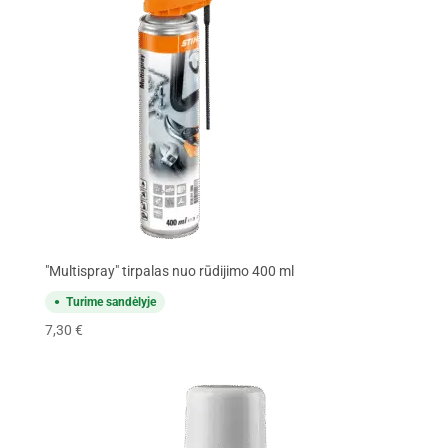
"Multispray" tirpalas nuo rūdijimo 400 ml
Turime sandėlyje
7,30
€