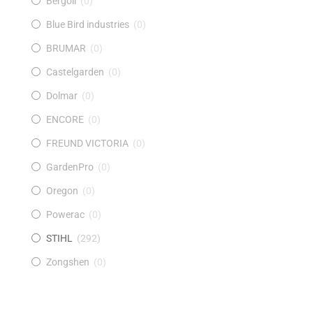
Bergoil
(
0
)
Blue Bird industries
(
0
)
BRUMAR
(
0
)
Castelgarden
(
0
)
Dolmar
(
0
)
ENCORE
(
0
)
FREUND VICTORIA
(
0
)
GardenPro
(
0
)
Oregon
(
0
)
Powerac
(
0
)
STIHL
(
292
)
Zongshen
(
0
)