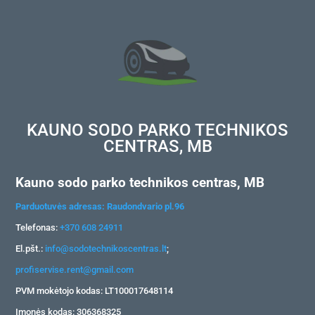
KAUNO SODO PARKO TECHNIKOS
CENTRAS, MB
Kauno sodo parko technikos centras, MB
Parduotuvės adresas: Raudondvario pl.96
Telefonas:
+370 608 24911
El.pšt.:
info@sodotechnikoscentras.lt
;
profiservise.rent@gmail.com
PVM mokėtojo kodas: LT100017648114
Įmonės kodas: 306368325