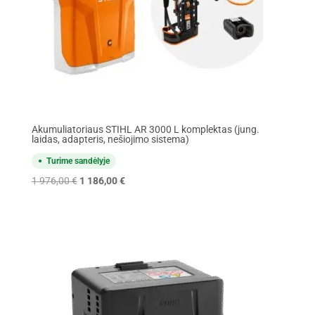
Akumuliatoriaus STIHL AR 3000 L komplektas (jung.
laidas, adapteris, nešiojimo sistema)
Turime sandėlyje
Original
Current
1 976,00
€
1 186,00
€
price
price
was:
is:
1
1
976,00 €.
186,00 €.