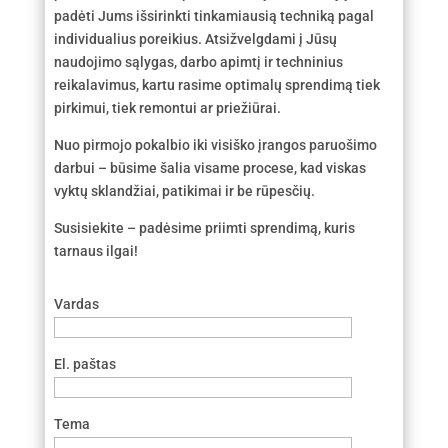
padėti Jums išsirinkti tinkamiausią techniką pagal
individualius poreikius. Atsižvelgdami į Jūsų
naudojimo sąlygas, darbo apimtį ir techninius
reikalavimus, kartu rasime optimalų sprendimą tiek
pirkimui, tiek remontui ar priežiūrai.
Nuo pirmojo pokalbio iki visiško įrangos paruošimo
darbui – būsime šalia visame procese, kad viskas
vyktų sklandžiai, patikimai ir be rūpesčių.
Susisiekite – padėsime priimti sprendimą, kuris
tarnaus ilgai!
Vardas
El. paštas
Tema