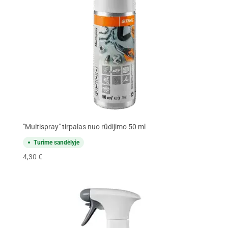
"Multispray" tirpalas nuo rūdijimo 50 ml
Turime sandėlyje
4,30
€