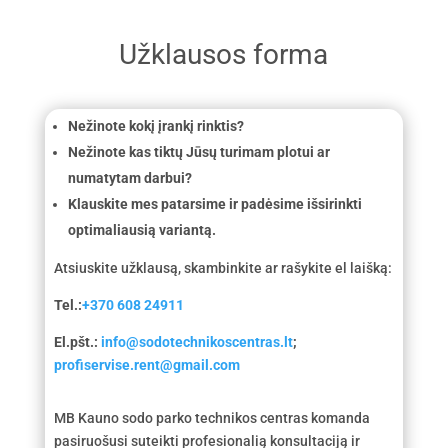
Užklausos forma
Nežinote kokį įrankį rinktis?
Nežinote kas tiktų Jūsų turimam plotui ar
numatytam darbui?
Klauskite mes patarsime ir padėsime išsirinkti
optimaliausią variantą.
Atsiuskite užklausą, skambinkite ar rašykite el laišką:
Tel.:
+370 608 24911
El.pšt.:
info@sodotechnikoscentras.lt
;
profiservise.rent@gmail.com
MB Kauno sodo parko technikos centras komanda
pasiruošusi suteikti profesionalią konsultaciją ir