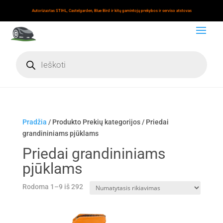
Autorizuotas STIHL, Castelgarden, Blue Bird ir kitų gamintojų prekybos ir serviso atstovas
Products
search
Pradžia
/ Produkto Prekių kategorijos / Priedai
grandininiams pjūklams
Priedai grandininiams
pjūklams
Rodoma 1–9 iš 292