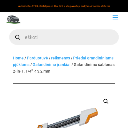
Autorizuotas STIHL, Castelgarden, Blue Bird ir kitų gamintojų prekybos ir serviso atstovas
Products
search
Home
/
Parduotuvė
/
reikmenys
/
Priedai grandininiams
pjūklams
/
Galandinimo įrankiai
/ Galandinimo šablonas
2-in-1, 1/4" P, 3,2 mm