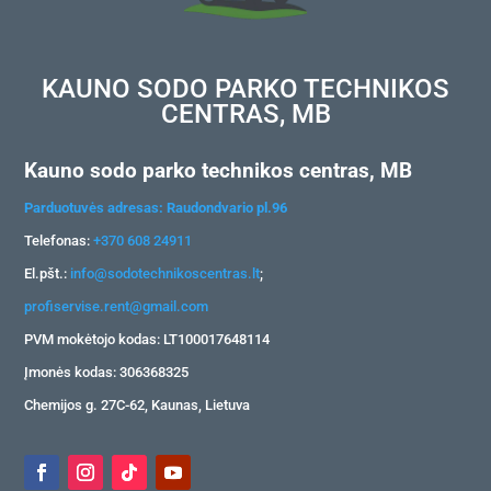
KAUNO SODO PARKO TECHNIKOS
CENTRAS, MB
Kauno sodo parko technikos centras, MB
Parduotuvės adresas: Raudondvario pl.96
Telefonas:
+370 608 24911
El.pšt.:
info@sodotechnikoscentras.lt
;
profiservise.rent@gmail.com
PVM mokėtojo kodas: LT100017648114
Įmonės kodas: 306368325
Chemijos g. 27C-62, Kaunas, Lietuva