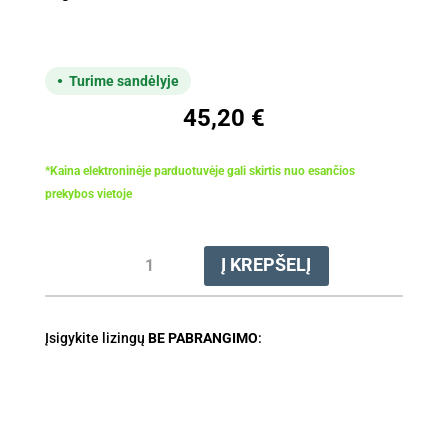
Turime sandėlyje
45,20
€
*Kaina elektroninėje parduotuvėje gali skirtis nuo esančios
prekybos vietoje
produkto
Į KREPŠELĮ
kiekis:
Galandinimo
šablonas
Įsigykite lizingų
2-
BE PABRANGIMO
:
in-
1,
1/4"
P,