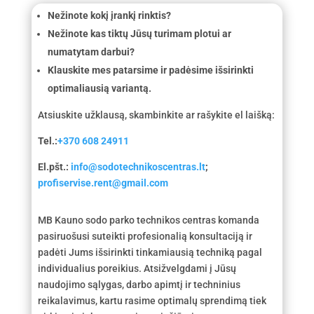
Nežinote kokį įrankį rinktis?
Nežinote kas tiktų Jūsų turimam plotui ar
numatytam darbui?
Klauskite mes patarsime ir padėsime išsirinkti
optimaliausią variantą.
Atsiuskite užklausą, skambinkite ar rašykite el laišką:
Tel.:
+370 608 24911
El.pšt.:
info@sodotechnikoscentras.lt
;
profiservise.rent@gmail.com
MB Kauno sodo parko technikos centras komanda
pasiruošusi suteikti profesionalią konsultaciją ir
padėti Jums išsirinkti tinkamiausią techniką pagal
individualius poreikius. Atsižvelgdami į Jūsų
naudojimo sąlygas, darbo apimtį ir techninius
reikalavimus, kartu rasime optimalų sprendimą tiek