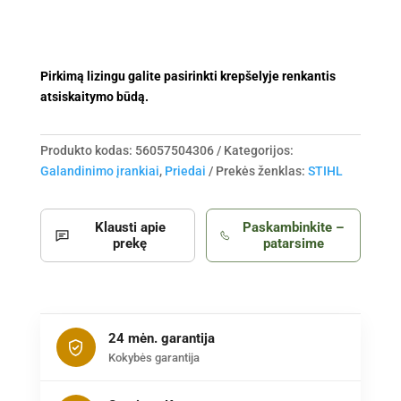
3,2
mm
Pirkimą lizingu galite pasirinkti krepšelyje renkantis
atsiskaitymo būdą.
Produkto kodas:
56057504306
Kategorijos:
Galandinimo įrankiai
,
Priedai
Prekės ženklas:
STIHL
Klausti apie
Paskambinkite –
prekę
patarsime
24 mėn. garantija
Kokybės garantija