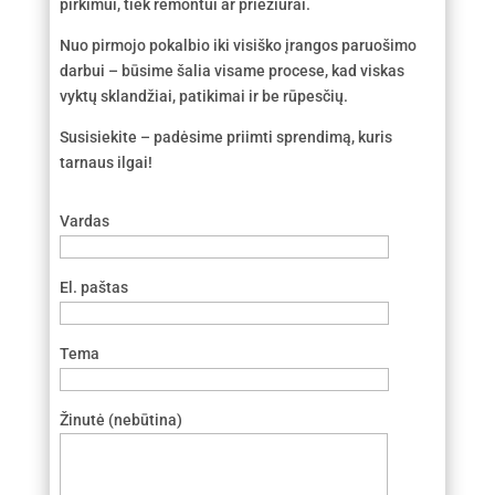
pirkimui, tiek remontui ar priežiūrai.
Nuo pirmojo pokalbio iki visiško įrangos paruošimo
darbui – būsime šalia visame procese, kad viskas
vyktų sklandžiai, patikimai ir be rūpesčių.
Susisiekite – padėsime priimti sprendimą, kuris
tarnaus ilgai!
Vardas
El. paštas
Tema
Žinutė (nebūtina)