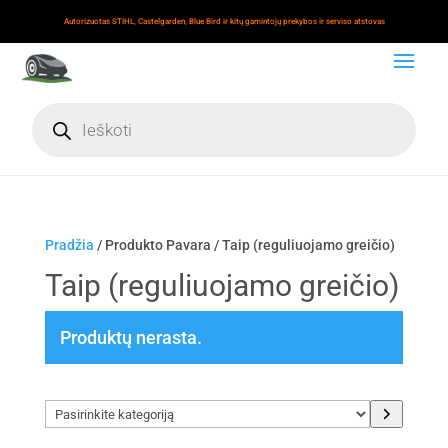
Autorizuotas STIHL, Castelgarden, Blue Bird ir kitų gamintojų prekybos ir serviso atstovas
Products
search
Pradžia
/ Produkto Pavara / Taip (reguliuojamo greičio)
Taip (reguliuojamo greičio)
Produktų nerasta.
Pasirinkite
kategoriją