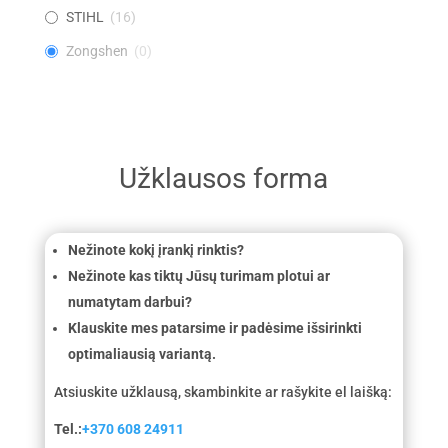
STIHL
(
16
)
Zongshen
(
0
)
Užklausos forma
Nežinote kokį įrankį rinktis?
Nežinote kas tiktų Jūsų turimam plotui ar
numatytam darbui?
Klauskite mes patarsime ir padėsime išsirinkti
optimaliausią variantą.
Atsiuskite užklausą, skambinkite ar rašykite el laišką:
Tel.:
+370 608 24911