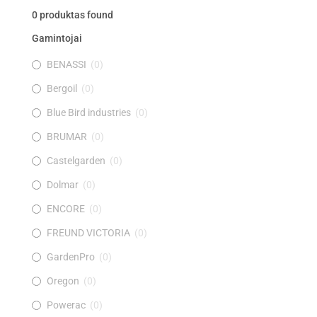
0
produktas found
Gamintojai
BENASSI
(
0
)
Bergoil
(
0
)
Blue Bird industries
(
0
)
BRUMAR
(
0
)
Castelgarden
(
0
)
Dolmar
(
0
)
ENCORE
(
0
)
FREUND VICTORIA
(
0
)
GardenPro
(
0
)
Oregon
(
0
)
Powerac
(
0
)