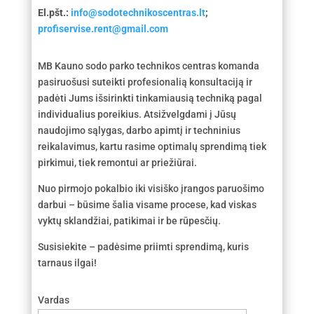
El.pšt.:
info@sodotechnikoscentras.lt
;
profiservise.rent@gmail.com
MB Kauno sodo parko technikos centras komanda
pasiruošusi suteikti profesionalią konsultaciją ir
padėti Jums išsirinkti tinkamiausią techniką pagal
individualius poreikius. Atsižvelgdami į Jūsų
naudojimo sąlygas, darbo apimtį ir techninius
reikalavimus, kartu rasime optimalų sprendimą tiek
pirkimui, tiek remontui ar priežiūrai.
Nuo pirmojo pokalbio iki visiško įrangos paruošimo
darbui – būsime šalia visame procese, kad viskas
vyktų sklandžiai, patikimai ir be rūpesčių.
Susisiekite – padėsime priimti sprendimą, kuris
tarnaus ilgai!
Vardas