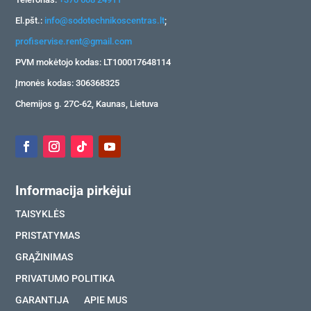
El.pšt.:
info@sodotechnikoscentras.lt
;
profiservise.rent@gmail.com
PVM mokėtojo kodas: LT100017648114
Įmonės kodas: 306368325
Chemijos g. 27C-62, Kaunas, Lietuva
Informacija pirkėjui
TAISYKLĖS
PRISTATYMAS
GRĄŽINIMAS
PRIVATUMO POLITIKA
GARANTIJA
APIE MUS