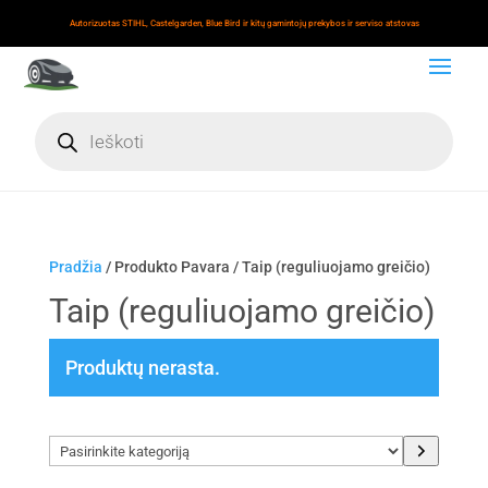
Autorizuotas STIHL, Castelgarden, Blue Bird ir kitų gamintojų prekybos ir serviso atstovas
Products
search
Pradžia
/ Produkto Pavara / Taip (reguliuojamo greičio)
Taip (reguliuojamo greičio)
Produktų nerasta.
Pasirinkite
kategoriją