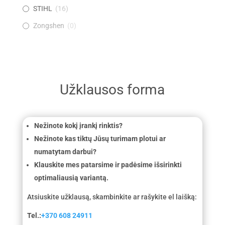
STIHL
(
16
)
Zongshen
(
0
)
Užklausos forma
Nežinote kokį įrankį rinktis?
Nežinote kas tiktų Jūsų turimam plotui ar
numatytam darbui?
Klauskite mes patarsime ir padėsime išsirinkti
optimaliausią variantą.
Atsiuskite užklausą, skambinkite ar rašykite el laišką:
Tel.:
+370 608 24911