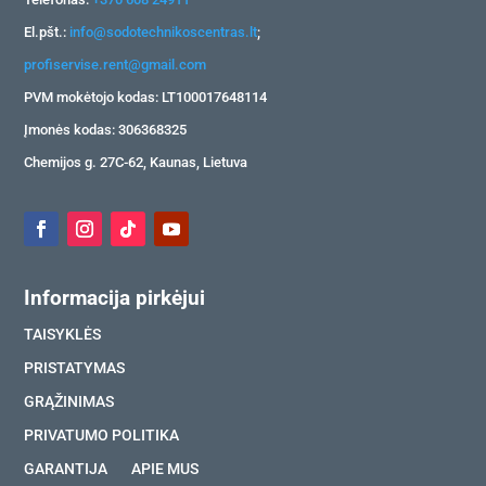
El.pšt.:
info@sodotechnikoscentras.lt
;
profiservise.rent@gmail.com
PVM mokėtojo kodas: LT100017648114
Įmonės kodas: 306368325
Chemijos g. 27C-62, Kaunas, Lietuva
Informacija pirkėjui
TAISYKLĖS
PRISTATYMAS
GRĄŽINIMAS
PRIVATUMO POLITIKA
GARANTIJA
APIE MUS