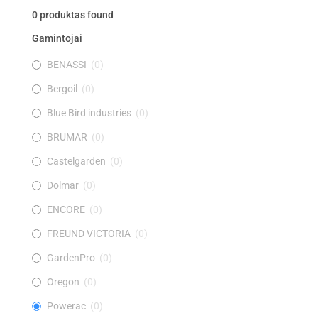
0
produktas found
Gamintojai
BENASSI
(
0
)
Bergoil
(
0
)
Blue Bird industries
(
0
)
BRUMAR
(
0
)
Castelgarden
(
0
)
Dolmar
(
0
)
ENCORE
(
0
)
FREUND VICTORIA
(
0
)
GardenPro
(
0
)
Oregon
(
0
)
Powerac
(
0
)