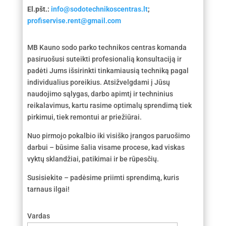
El.pšt.:
info@sodotechnikoscentras.lt
;
profiservise.rent@gmail.com
MB Kauno sodo parko technikos centras komanda
pasiruošusi suteikti profesionalią konsultaciją ir
padėti Jums išsirinkti tinkamiausią techniką pagal
individualius poreikius. Atsižvelgdami į Jūsų
naudojimo sąlygas, darbo apimtį ir techninius
reikalavimus, kartu rasime optimalų sprendimą tiek
pirkimui, tiek remontui ar priežiūrai.
Nuo pirmojo pokalbio iki visiško įrangos paruošimo
darbui – būsime šalia visame procese, kad viskas
vyktų sklandžiai, patikimai ir be rūpesčių.
Susisiekite – padėsime priimti sprendimą, kuris
tarnaus ilgai!
Vardas