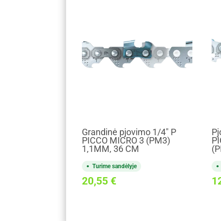
Grandinė pjovimo 1/4" P
Pj
PICCO MICRO 3 (PM3)
PI
1,1MM, 36 CM
(P
Turime sandėlyje
20,55
€
1