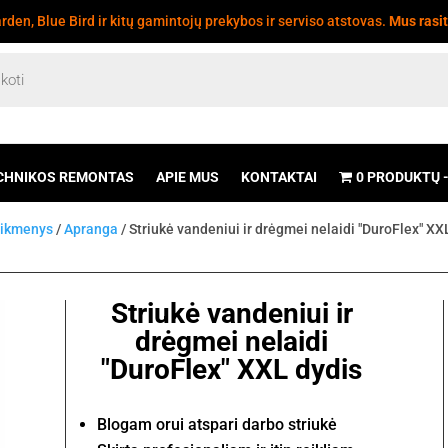
den, Blue Bird ir kitų gamintojų prekybos ir serviso atstovas.
Mus rasi
CHNIKOS REMONTAS
APIE MUS
KONTAKTAI
0 PRODUKTŲ
eikmenys
/
Apranga
/ Striukė vandeniui ir drėgmei nelaidi "DuroFlex" XX
Striukė vandeniui ir
drėgmei nelaidi
"DuroFlex" XXL dydis
Blogam orui atspari darbo striukė