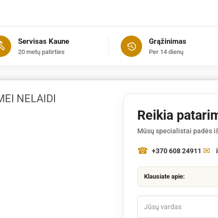
Servisas Kaune
Grąžinimas
20 metų patirties
Per 14 dienų
MEI NELAIDI
Reikia patari
Mūsų specialistai padės iš
+370 608 24911
Klausiate apie: