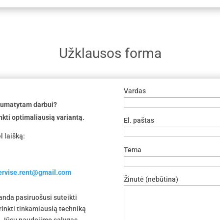
Užklausos forma
Vardas
 numatytam darbui?
nkti optimaliausią variantą.
El. paštas
l laišką:
Tema
servise.rent@gmail.com
Žinutė (nebūtina)
nda pasiruošusi suteikti
irinkti tinkamiausią techniką
 į Jūsų naudojimo sąlygas,