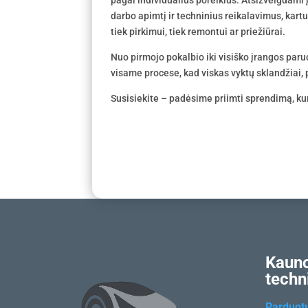
darbo apimtį ir techninius reikalavimus, kar
tiek pirkimui, tiek remontui ar priežiūrai.
Nuo pirmojo pokalbio iki visiško įrangos par
visame procese, kad viskas vyktų sklandžiai, p
Susisiekite – padėsime priimti sprendimą, kur
Kauno
techn
Parduot