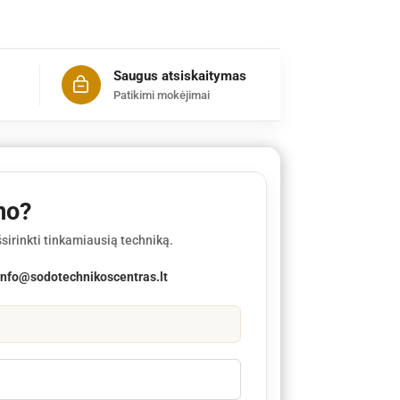
Saugus atsiskaitymas
Patikimi mokėjimai
mo?
sirinkti tinkamiausią techniką.
info@sodotechnikoscentras.lt