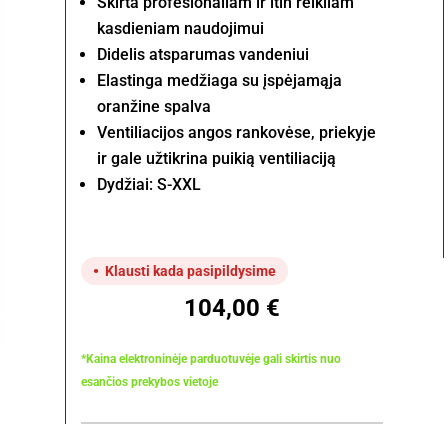
Skirta profesionaliam ir itin reikliam
kasdieniam naudojimui
Didelis atsparumas vandeniui
Elastinga medžiaga su įspėjamąja
oranžine spalva
Ventiliacijos angos rankovėse, priekyje
ir gale užtikrina puikią ventiliaciją
Dydžiai: S-XXL
Klausti kada pasipildysime
104,00
€
*Kaina elektroninėje parduotuvėje gali skirtis nuo
esančios prekybos vietoje