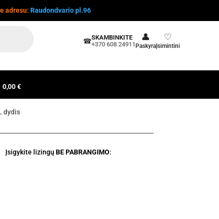
te adresu:
Raudondvario pl.96
👤
♡
SKAMBINKITE
☎
+370 608 24911
Paskyra
Įsimintini
0,00 €
L dydis
Įsigykite lizingų
BE PABRANGIMO
: