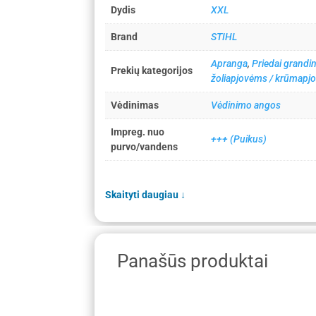
Dydis
XXL
Brand
STIHL
Apranga
,
Priedai grandi
Prekių kategorijos
žoliapjovėms / krūmapj
Vėdinimas
Vėdinimo angos
Impreg. nuo
+++ (Puikus)
purvo/vandens
Skaityti daugiau
↓
Panašūs produktai