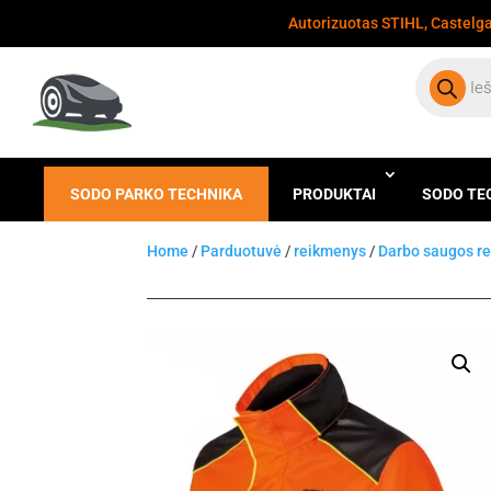
Autorizuotas STIHL, Castelgar
Products
search
SODO PARKO TECHNIKA
PRODUKTAI
SODO TE
Home
/
Parduotuvė
/
reikmenys
/
Darbo saugos r