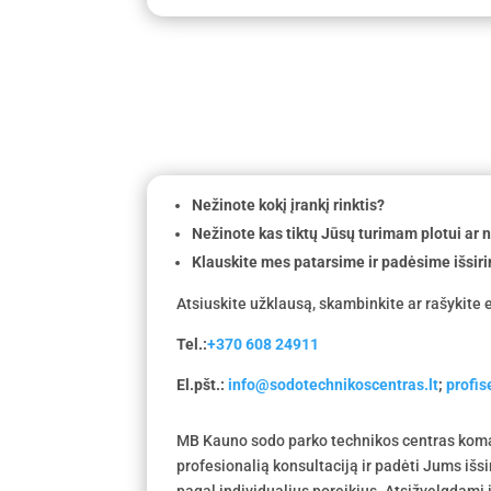
Nežinote kokį įrankį rinktis?
Nežinote kas tiktų Jūsų turimam plotui ar
Klauskite mes patarsime ir padėsime išsiri
Atsiuskite užklausą, skambinkite ar rašykite e
Tel.:
+370 608 24911
El.pšt.:
info@sodotechnikoscentras.lt
;
profi
MB Kauno sodo parko technikos centras koma
profesionalią konsultaciją ir padėti Jums išs
pagal individualius poreikius. Atsižvelgdami