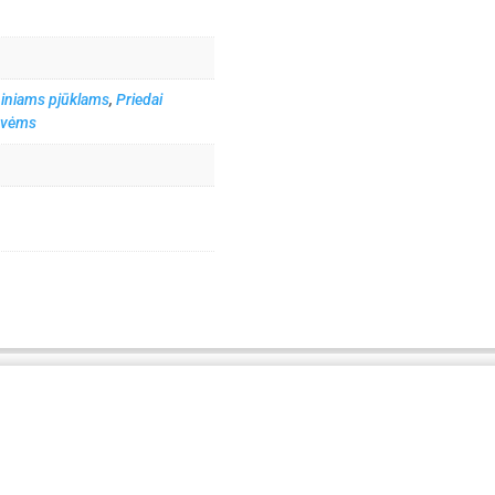
niniams pjūklams
,
Priedai
ovėms