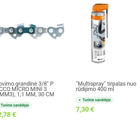
ovimo grandinė 3/8" P
"Multispray" tirpalas nuo
CCO MICRO MINI 3
rūdijimo 400 ml
MM3), 1,1 MM, 30 CM
Turime sandėlyje
Turime sandėlyje
7,30
€
2,78
€