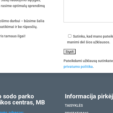
tu rasime optimalų sprendimą
uošimo darbui – būsime šalia
atikimai ir be rūpesčių.
is tarnaus ilgai!
Sutinku, kad mano pateik
manimi dėl šios užklausos.
Pateikdami užklausą sutinkat
privatumo politika
.
 sodo parko
Informacija pirkėj
ikos centras, MB
TAISYKLĖS
uvės adresas: