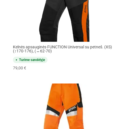
Kelnės apsauginės FUNCTION Universal su petneš. (XS)
(↕170-176), (↔62-70)
Turime sandėlyje
79,00
€