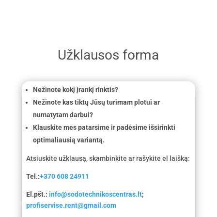
Užklausos forma
Nežinote kokį įrankį rinktis?
Nežinote kas tiktų Jūsų turimam plotui ar
numatytam darbui?
Klauskite mes patarsime ir padėsime išsirinkti
optimaliausią variantą.
Atsiuskite užklausą, skambinkite ar rašykite el laišką:
Tel.:
+370 608 24911
El.pšt.:
info@sodotechnikoscentras.lt
;
profiservise.rent@gmail.com