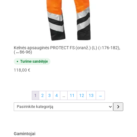
Kelnės apsauginės PROTECT FS (oranž.) (L) (↕176-182),
(↔86-96)
Turime sandėlyje
118,00
€
1
2
3
4
…
11
12
13
→
Pasirinkite
kategoriją
Gamintojai