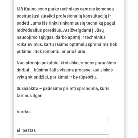
MB Kauno sodo parko technikos centras komanda
pasiruošusi suteikti profesionalią konsultaciją ir
padėti Jums išsirinkti tinkamiausią techniką pagal
individualius poreikius. Atsižvelgdami į Jūsų
naudojimo sąlygas, darbo apimtį ir techninius
reikalavimus, kartu rasime optimalų sprendimą tiek
pirkimui, tiek remontui ar priežiūrai.
Nuo pirmojo pokalbio iki visiško įrangos paruošimo
darbui – būsime šalia visame procese, kad viskas
vyktų sklandžiai, patikimai ir be rūpesčių.
Susisiekite – padėsime priimti sprendimą, kuris
tarnaus ilgai!
Vardas
El. paštas