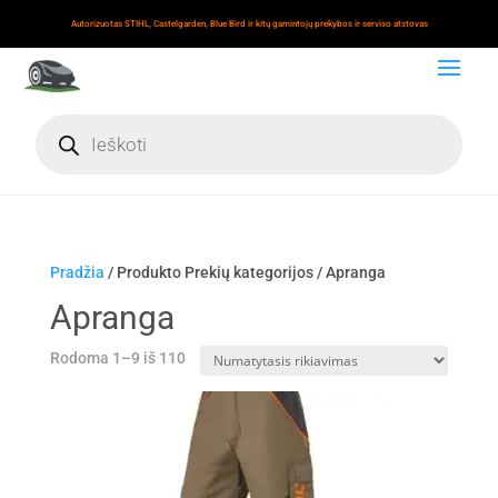
Autorizuotas STIHL, Castelgarden, Blue Bird ir kitų gamintojų prekybos ir serviso atstovas
Products
search
Pradžia
/ Produkto Prekių kategorijos / Apranga
Apranga
Rodoma 1–9 iš 110