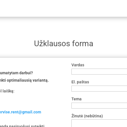
Užklausos forma
Vardas
 numatytam darbui?
nkti optimaliausią variantą.
El. paštas
l laišką:
Tema
servise.rent@gmail.com
Žinutė (nebūtina)
nda pasiruošusi suteikti