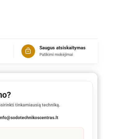
Saugus atsiskaitymas
Patikimi mokėjimai
mo?
sirinkti tinkamiausią techniką.
info@sodotechnikoscentras.lt