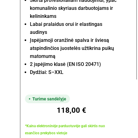
Skirta profesionaliam naudojimui, ypač
komunalinio skyriaus darbuotojams ir
kelininkams
Labai pralaidus orui ir elastingas
audinys
Įspėjamoji oranžinė spalva ir šviesą
atspindinčios juostelės užtikrina puikų
matomumą
2 įspėjimo klasė (EN ISO 20471)
Dydžiai: S–XXL
Turime sandėlyje
118,00
€
*Kaina elektroninėje parduotuvėje gali skirtis nuo
esančios prekybos vietoje