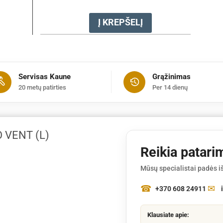
Į KREPŠELĮ
produkto
kiekis:
Striukė
didelio
matomumo
Servisas Kaune
Grąžinimas
VENT
20 metų patirties
Per 14 dienų
(L)
 VENT (L)
Reikia patari
Mūsų specialistai padės iš
+370 608 24911
Klausiate apie: