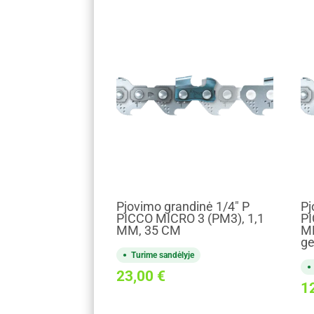
Pjovimo grandinė 1/4" P
Pj
PICCO MICRO 3 (PM3), 1,1
PI
MM, 35 CM
M
ge
Turime sandėlyje
23,00
€
1