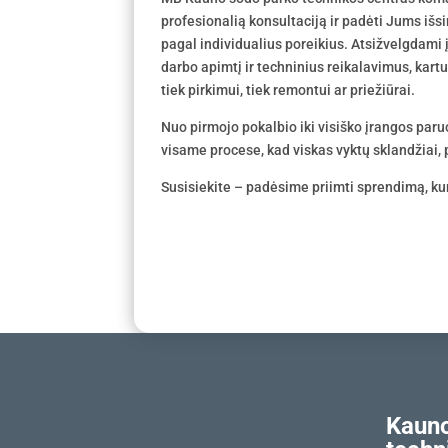
profesionalią konsultaciją ir padėti Jums išs
pagal individualius poreikius. Atsižvelgdami
darbo apimtį ir techninius reikalavimus, kar
tiek pirkimui, tiek remontui ar priežiūrai.
Nuo pirmojo pokalbio iki visiško įrangos par
visame procese, kad viskas vyktų sklandžiai, p
Susisiekite – padėsime priimti sprendimą, kur
Kauno