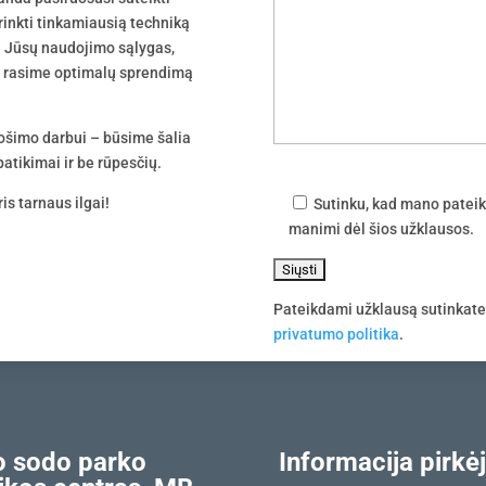
irinkti tinkamiausią techniką
 į Jūsų naudojimo sąlygas,
tu rasime optimalų sprendimą
uošimo darbui – būsime šalia
atikimai ir be rūpesčių.
is tarnaus ilgai!
Sutinku, kad mano pateik
manimi dėl šios užklausos.
Pateikdami užklausą sutinkat
privatumo politika
.
 sodo parko
Informacija pirkėj