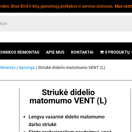
den, Blue Bird ir kitų gamintojų prekybos ir serviso atstovas.
Mus rasi
CHNIKOS REMONTAS
APIE MUS
KONTAKTAI
0 PRODUKTŲ
eikmenys
/
Apranga
/ Striukė didelio matomumo VENT (L)
Striukė didelio
matomumo VENT (L)
Lengva vasarinė didelio matomumo
darbo striukė