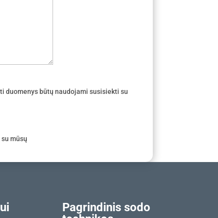
ti duomenys būtų naudojami susisiekti su
e su mūsų
ui
Pagrindinis sodo