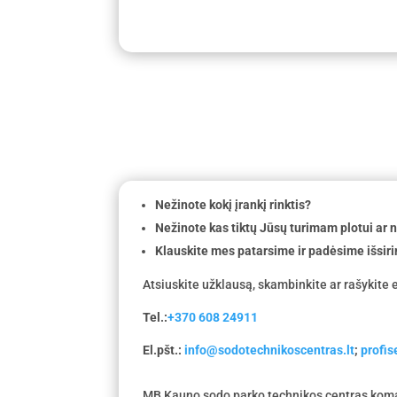
Nežinote kokį įrankį rinktis?
Nežinote kas tiktų Jūsų turimam plotui ar
Klauskite mes patarsime ir padėsime išsiri
Atsiuskite užklausą, skambinkite ar rašykite e
Tel.:
+370 608 24911
El.pšt.:
info@sodotechnikoscentras.lt
;
profi
MB Kauno sodo parko technikos centras koma