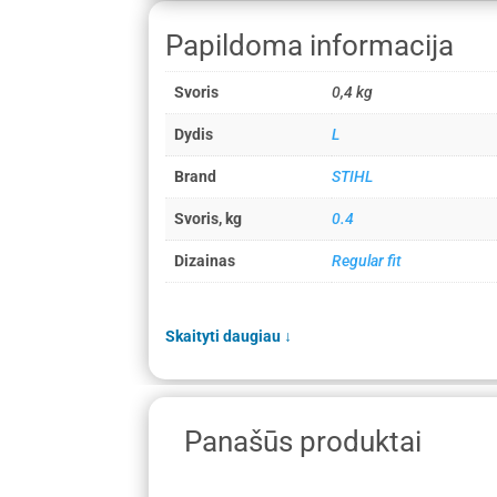
Papildoma informacija
Svoris
0,4 kg
Dydis
L
Brand
STIHL
Svoris, kg
0.4
Dizainas
Regular fit
Skaityti daugiau
↓
Panašūs produktai