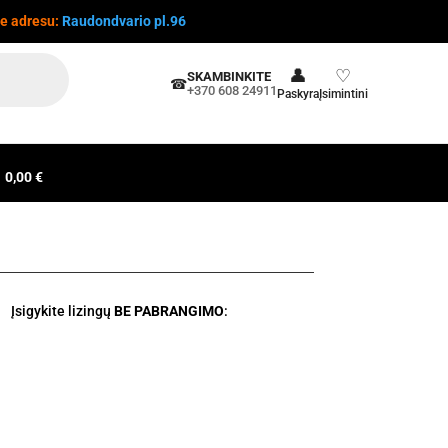
te adresu:
Raudondvario pl.96
👤
♡
SKAMBINKITE
☎
+370 608 24911
Paskyra
Įsimintini
0,00 €
Įsigykite lizingų
BE PABRANGIMO
: