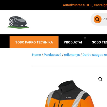
Autorizuotas STIHL, Castelgar
Products
search
SODO PARKO TECHNIKA
PRODUKTAI
SODO TE
Home
/
Parduotuvė
/
reikmenys
/
Darbo saugos r