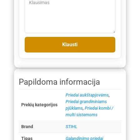
Papildoma informacija
Priedai aukštapjovėms
,
Priedai grandininiams
Prekių kategorijos
pjūklams
,
Priedai kombi /
multi sistemoms
Brand
STIHL
Tipas
Galandinimo priedai