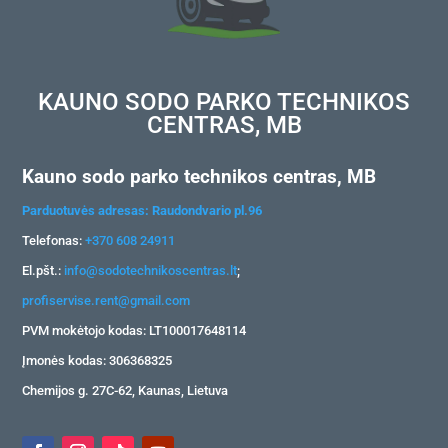
KAUNO SODO PARKO TECHNIKOS
CENTRAS, MB
Kauno sodo parko technikos centras, MB
Parduotuvės adresas: Raudondvario pl.96
Telefonas:
+370 608 24911
El.pšt.:
info@sodotechnikoscentras.lt
;
profiservise.rent@gmail.com
PVM mokėtojo kodas: LT100017648114
Įmonės kodas: 306368325
Chemijos g. 27C-62, Kaunas, Lietuva