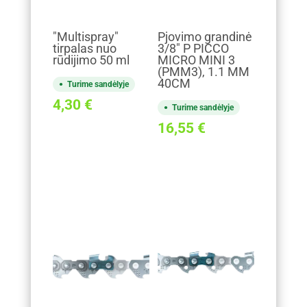
"Multispray"
Pjovimo grandinė
tirpalas nuo
3/8" P PICCO
rūdijimo 50 ml
MICRO MINI 3
(PMM3), 1.1 MM
40CM
Turime sandėlyje
4,30
€
Turime sandėlyje
16,55
€