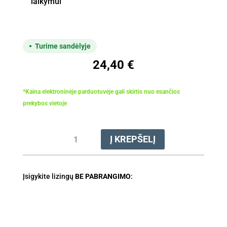
laikymui
Turime sandėlyje
24,40
€
*Kaina elektroninėje parduotuvėje gali skirtis nuo esančios
prekybos vietoje
produkto
Į KREPŠELĮ
kiekis:
Rinkinys
galandinimo
Įsigykite lizingų
.3/8"
BE PABRANGIMO
: