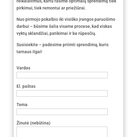
reikalavimus, kartu rasime optimalų sprendimą tiek
pirkimui, tiek remontui ar priežiūrai.
Nuo pirmojo pokalbio iki visiško įrangos paruošimo
darbui – būsime šalia visame procese, kad viskas
vyktų sklandžiai, patikimai ir be rūpesčių.
Susisiekite – padėsime priimti sprendimą, kuris
tarnaus ilgai!
Vardas
El. paštas
Tema
Žinutė (nebūtina)