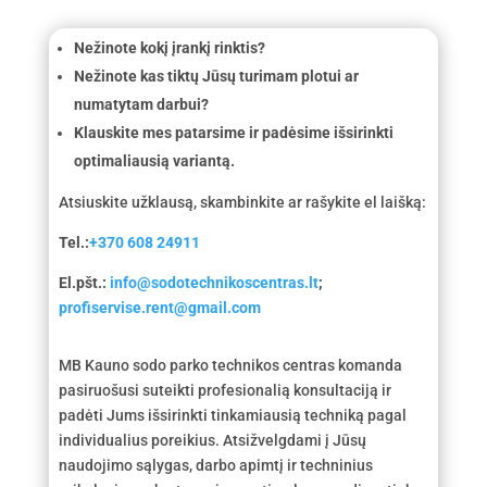
Nežinote kokį įrankį rinktis?
Nežinote kas tiktų Jūsų turimam plotui ar
numatytam darbui?
Klauskite mes patarsime ir padėsime išsirinkti
optimaliausią variantą.
Atsiuskite užklausą, skambinkite ar rašykite el laišką:
Tel.:
+370 608 24911
El.pšt.:
info@sodotechnikoscentras.lt
;
profiservise.rent@gmail.com
MB Kauno sodo parko technikos centras komanda
pasiruošusi suteikti profesionalią konsultaciją ir
padėti Jums išsirinkti tinkamiausią techniką pagal
individualius poreikius. Atsižvelgdami į Jūsų
naudojimo sąlygas, darbo apimtį ir techninius