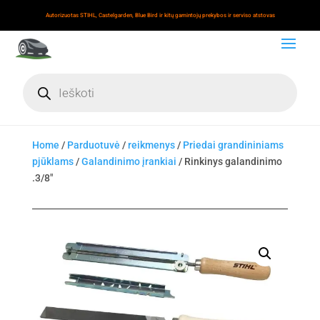
Autorizuotas STIHL, Castelgarden, Blue Bird ir kitų gamintojų prekybos ir serviso atstovas
Products
search
Home
/
Parduotuvė
/
reikmenys
/
Priedai grandininiams
pjūklams
/
Galandinimo įrankiai
/ Rinkinys galandinimo
.3/8"