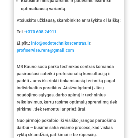
Klauskite mes patarsime ir padėsime išsirinkti
optimaliausią variantą.
Atsiuskite užklausą, skambinkite ar rašykite el laišką:
Tel.:
+370 608 24911
El.pšt.:
info@sodotechnikoscentras.lt
;
profiservise.rent@gmail.com
MB Kauno sodo parko technikos centras komanda
pasiruošusi suteikti profesionalią konsultaciją ir
padėti Jums išsirinkti tinkamiausią techniką pagal
individualius poreikius. Atsižvelgdami į Jūsų
naudojimo sąlygas, darbo apimtį ir techninius
reikalavimus, kartu rasime optimalų sprendimą tiek
pirkimui, tiek remontui ar priežiūrai.
Nuo pirmojo pokalbio iki visiško įrangos paruošimo
darbui – būsime šalia visame procese, kad viskas
vyktų sklandžiai, patikimai ir be rūpesčių.