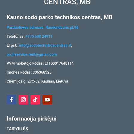
CENTRAS, MB
Kauno sodo parko technikos centras, MB
Parduotuvės adresas: Raudondvario pl.96
Telefonas:
+370 608 24911
El.pšt.:
info@sodotechnikoscentras.lt
;
profiservise.rent@gmail.com
PVM mokėtojo kodas: LT100017648114
Įmonės kodas: 306368325
Chemijos g. 27C-62, Kaunas, Lietuva
Informacija pirkėjui
TAISYKLĖS