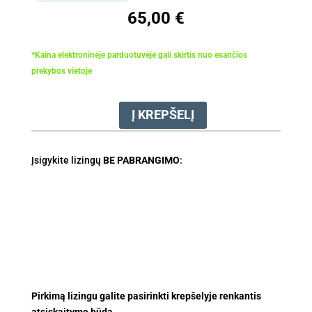
65,00
€
*Kaina elektroninėje parduotuvėje gali skirtis nuo esančios
prekybos vietoje
Į KREPŠELĮ
produkto
kiekis:
Mulčiavimo
Įsigykite lizingų
BE PABRANGIMO
:
priedas
STIHL
AMK
048.0
(tinka
MB448.1,
RMA448)
Pirkimą lizingu galite pasirinkti krepšelyje renkantis