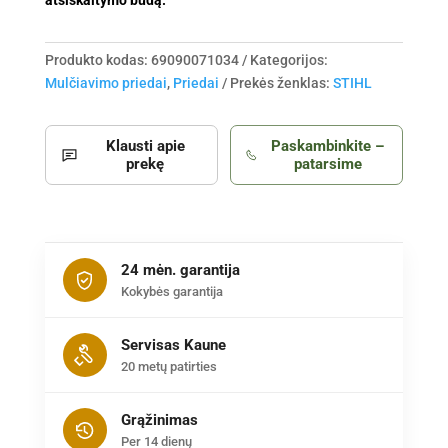
atsiskaitymo būdą.
Produkto kodas:
69090071034
Kategorijos:
Mulčiavimo priedai
,
Priedai
Prekės ženklas:
STIHL
Klausti apie
Paskambinkite –
prekę
patarsime
24 mėn. garantija
Kokybės garantija
Servisas Kaune
20 metų patirties
Grąžinimas
Per 14 dienų