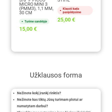
3/8" P PICCO
STIHL
MICRO MINI 3
(PMM3), 1,1 MM,
Klausti kada
30 CM
pasipildysime
25,00
€
Turime sandėlyje
15,00
€
Užklausos forma
Nežinote kokį įrankį rinktis?
Nežinote kas tiktų Jūsų turimam plotui ar
numatytam darbui?