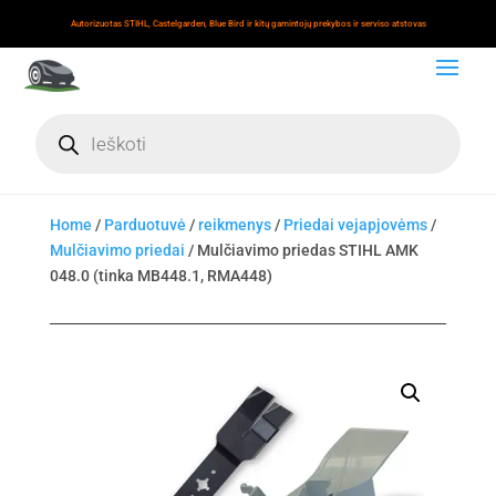
Autorizuotas STIHL, Castelgarden, Blue Bird ir kitų gamintojų prekybos ir serviso atstovas
Products
search
Home
/
Parduotuvė
/
reikmenys
/
Priedai vejapjovėms
/
Mulčiavimo priedai
/ Mulčiavimo priedas STIHL AMK
048.0 (tinka MB448.1, RMA448)