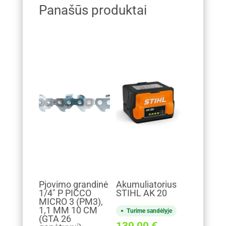
Panašūs produktai
Pjovimo grandinė
Akumuliatorius
1/4" P PICCO
STIHL AK 20
MICRO 3 (PM3),
1,1 MM 10 CM
Turime sandėlyje
(GTA 26
139,00
€