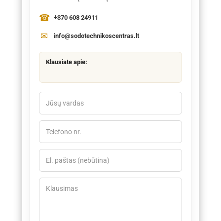
+370 608 24911
info@sodotechnikoscentras.lt
Klausiate apie: