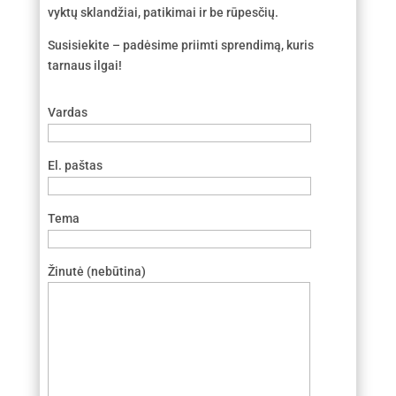
vyktų sklandžiai, patikimai ir be rūpesčių.
Susisiekite – padėsime priimti sprendimą, kuris
tarnaus ilgai!
Vardas
El. paštas
Tema
Žinutė (nebūtina)