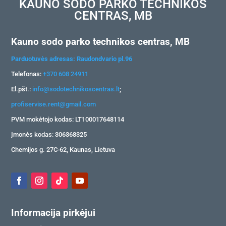
KAUNO SODO PARKO TECHNIKOS
CENTRAS, MB
Kauno sodo parko technikos centras, MB
Parduotuvės adresas: Raudondvario pl.96
Telefonas:
+370 608 24911
El.pšt.:
info@sodotechnikoscentras.lt
;
profiservise.rent@gmail.com
PVM mokėtojo kodas: LT100017648114
Įmonės kodas: 306368325
Chemijos g. 27C-62, Kaunas, Lietuva
Informacija pirkėjui