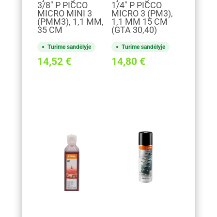
3/8" P PICCO
1/4" P PICCO
MICRO MINI 3
MICRO 3 (PM3),
(PMM3), 1,1 MM,
1,1 MM 15 CM
35 CM
(GTA 30,40)
Turime sandėlyje
Turime sandėlyje
14,52
€
14,80
€