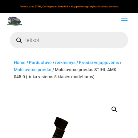
Autorizuotas STIHL, Castelgarden, Blue Bird ir kitų gamintojų prekybos ir serviso atstovas
Products
search
Home
/
Parduotuvė
/
reikmenys
/
Priedai vejapjovėms
/
Mulčiavimo priedai
/ Mulčiavimo priedas STIHL AMK
045.0 (tinka visiems 5 klasės modeliams)