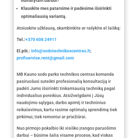
numatytam darbui?
Klauskite mes patarsime ir padėsime išsirinkti
optimaliausią variantą.
Atsiuskite užklausą, skambinkite ar rašykite el laišką:
Tel.:
+370 608 24911
El.pšt.:
info@sodotechnikoscentras.lt
;
profiservise.rent@gmail.com
MB Kauno sodo parko technikos centras komanda
pasiruošusi suteikti profesionalią konsultaciją ir
padėti Jums išsirinkti tinkamiausią techniką pagal
individualius poreikius. Atsižvelgdami į Jūsų
naudojimo sąlygas, darbo apimtį ir techninius
reikalavimus, kartu rasime optimalų sprendimą tiek
pirkimui, tiek remontui ar priežiūrai.
Nuo pirmojo pokalbio iki visiško įrangos paruošimo
darbui – būsime šalia visame procese, kad viskas