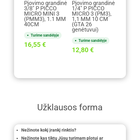
Pjovimo grandinė
Pjovimo grandinė
3/8" P PICCO
1/4" P PICCO
MICRO MINI 3
MICRO 3 (PM3),
(PMM3), 1.1 MM
1,1 MM 10 CM
40CM
(GTA 26
genėtuvui)
Turime sandėlyje
Turime sandėlyje
16,55
€
12,80
€
Užklausos forma
Nežinote kokį įrankį rinktis?
Nežinote kas tiktų Jūsų turimam plotui ar