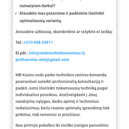
numatytam darbui?
Klauskite mes patarsime ir padėsime išsirinkti
optimaliausią variantą.
Atsiuskite užklausą, skambinkite ar rašykite el laišką:
Tel.:
+370 608 24911
El.pšt.:
info@sodotechnikoscentras.lt
;
profiservise.rent@gmail.com
MB Kauno sodo parko technikos centras komanda
pasiruošusi suteikti profesionalią konsultaciją ir
padėti Jums išsirinkti tinkamiausią techniką pagal
individualius poreikius. Atsižvelgdami į Jūsų
naudojimo sąlygas, darbo apimtį ir techninius
reikalavimus, kartu rasime optimalų sprendimą tiek
pirkimui, tiek remontui ar priežiūrai.
Nuo pirmojo pokalbio iki visiško įrangos paruošimo