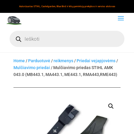
Autorizuotas STIHL, Castelgarden, Blue Bird ir kitų gamintojų prekybos ir serviso atstovas
Products
search
Home
/
Parduotuvė
/
reikmenys
/
Priedai vejapjovėms
/
Mulčiavimo priedai
/ Mulčiavimo priedas STIHL AMK
043.0 (MB443.1, MA443.1, ME443.1, RMA443,RME443)