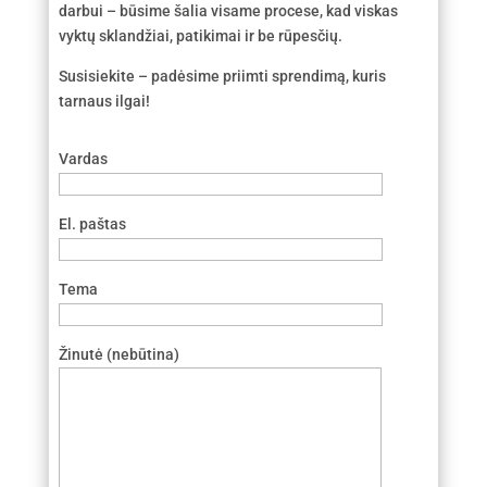
darbui – būsime šalia visame procese, kad viskas
vyktų sklandžiai, patikimai ir be rūpesčių.
Susisiekite – padėsime priimti sprendimą, kuris
tarnaus ilgai!
Vardas
El. paštas
Tema
Žinutė (nebūtina)