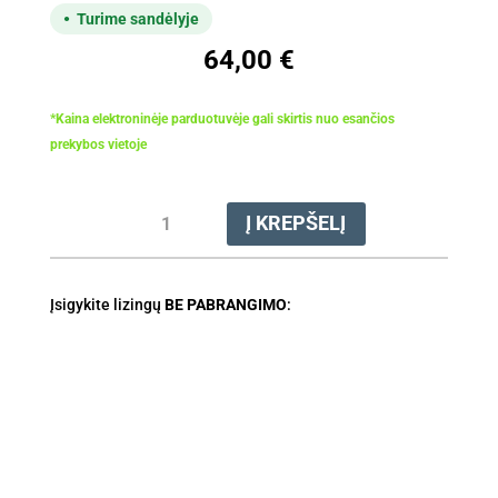
Turime sandėlyje
64,00
€
*Kaina elektroninėje parduotuvėje gali skirtis nuo esančios
prekybos vietoje
produkto
Į KREPŠELĮ
kiekis:
Mulčiavimo
priedas
Įsigykite lizingų
STIHL
BE PABRANGIMO
:
AMK
043.0
(MB443.1,
MA443.1,
ME443.1,
RMA443,RME443)