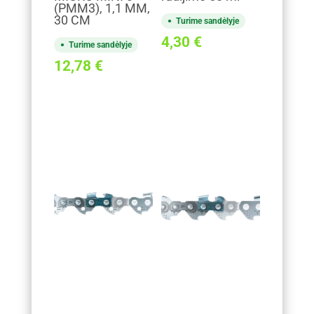
(PMM3), 1,1 MM,
30 CM
Turime sandėlyje
4,30
€
Turime sandėlyje
12,78
€