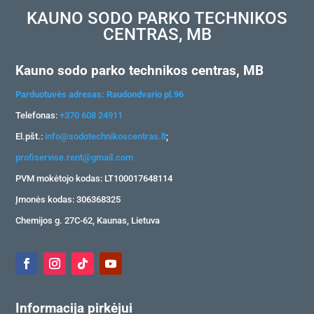
KAUNO SODO PARKO TECHNIKOS
CENTRAS, MB
Kauno sodo parko technikos centras, MB
Parduotuvės adresas: Raudondvario pl.96
Telefonas:
+370 608 24911
El.pšt.:
info@sodotechnikoscentras.lt
;
profiservise.rent@gmail.com
PVM mokėtojo kodas: LT100017648114
Įmonės kodas: 306368325
Chemijos g. 27C-62, Kaunas, Lietuva
Informacija pirkėjui