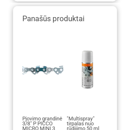
Panašūs produktai
Pjovimo grandinė
"Multispray"
3/8" P PICCO
tirpalas nuo
MICRO MINI 3
rūdijimo 50 ml