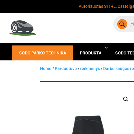
Autorizuotas STIHL, Castelgar
Products
search
SODO PARKO TECHNIKA
PRODUKTAI
SODO TE
Home
/
Parduotuvė
/
reikmenys
/
Darbo saugos r