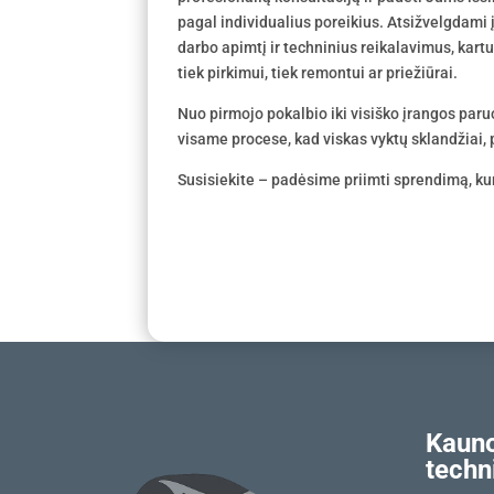
pagal individualius poreikius. Atsižvelgdami
darbo apimtį ir techninius reikalavimus, kar
tiek pirkimui, tiek remontui ar priežiūrai.
Nuo pirmojo pokalbio iki visiško įrangos par
visame procese, kad viskas vyktų sklandžiai, p
Susisiekite – padėsime priimti sprendimą, kur
Kauno
techn