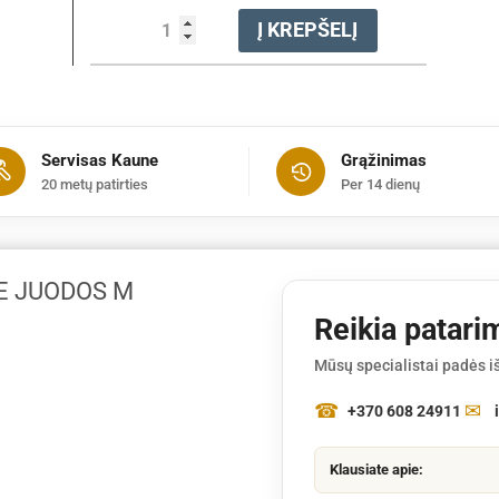
produkto
Į KREPŠELĮ
kiekis:
Kelnės
funkcinės
ADVANCE
juodos
Servisas Kaune
Grąžinimas
M
20 metų patirties
Per 14 dienų
E JUODOS M
Reikia patari
Mūsų specialistai padės iš
+370 608 24911
Klausiate apie: