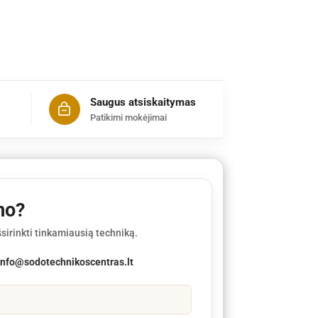
Saugus atsiskaitymas
Patikimi mokėjimai
mo?
sirinkti tinkamiausią techniką.
info@sodotechnikoscentras.lt