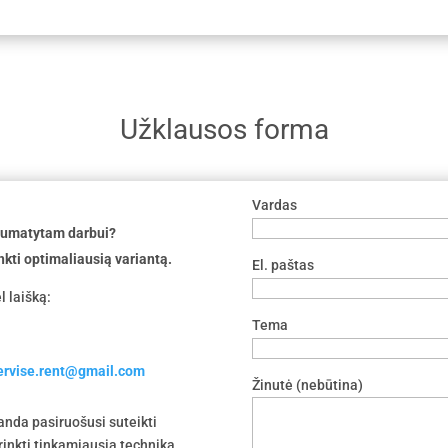
Užklausos forma
Vardas
 numatytam darbui?
nkti optimaliausią variantą.
El. paštas
l laišką:
Tema
servise.rent@gmail.com
Žinutė (nebūtina)
nda pasiruošusi suteikti
irinkti tinkamiausią techniką