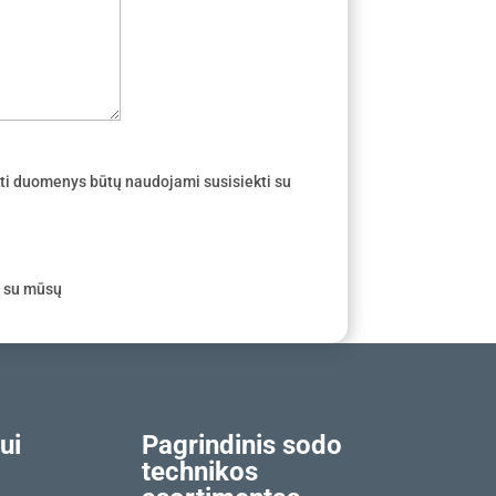
ti duomenys būtų naudojami susisiekti su
e su mūsų
ui
Pagrindinis sodo
technikos