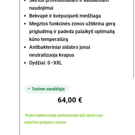
Skirtos profesionaliam ir kasdieniam
naudojimui
Bekvapė ir kvėpuojanti medžiaga
Megztos funkcinės zonos užtikrina gerą
prigludimą ir padeda palaikyti optimalią
kūno temperatūrą
Antibakteriniai sidabro jonai
neutralizuoja kvapus
Dydžiai: S–XXL
Turime sandėlyje
64,00
€
*Kaina elektroninėje parduotuvėje gali skirtis nuo
esančios prekybos vietoje