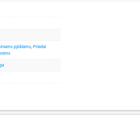
niniams pjūklams
,
Priedai
ovėms
aga