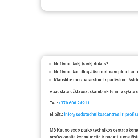
Nežinote kokį įrankį rinktis?
Nežinote kas tiktų Jūsų turimam plotui ar
Klauskite mes patarsime ir padėsime išsiri
Atsiuskite užklausą, skambinkite ar rašykite e
Tel.:
+370 608 24911
El.pšt.:
info@sodotechnikoscentras.lt
;
profi
MB Kauno sodo parko technikos centras koma
profesionalią konsultaciją ir padėti Jums išs