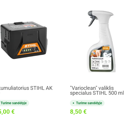
umuliatorius STIHL AK
"Varioclean" valiklis
0
specialus STIHL 500 ml
Turime sandėlyje
Turime sandėlyje
5,00
€
8,50
€