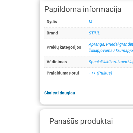
Papildoma informacija
Dydis
M
Brand
STIHL
Apranga
,
Priedai grandi
Prekių kategorijos
žoliapjovėms / krūmapj
Vėdinimas
Speciali laidi orui medži
Pralaidumas orui
+++ (Puikus)
Skaityti daugiau
↓
Panašūs produktai