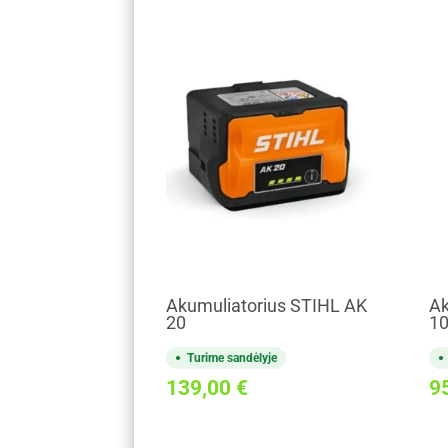
Akumuliatorius STIHL AK
Ak
20
1
Turime sandėlyje
139,00
€
9