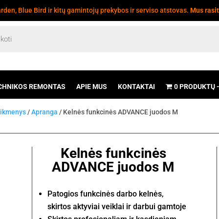
den, Blue Bird ir kitų gamintojų prekybos ir serviso atstovas.
Mus rasi
CHNIKOS REMONTAS
APIE MUS
KONTAKTAI
0 PRODUKTŲ
eikmenys
/
Apranga
/ Kelnės funkcinės ADVANCE juodos M
Kelnės funkcinės
ADVANCE juodos M
Patogios funkcinės darbo kelnės,
skirtos aktyviai veiklai ir darbui gamtoje