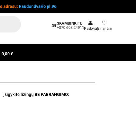
te adresu:
Raudondvario pl.96
👤
♡
SKAMBINKITE
☎
+370 608 24911
Paskyra
Įsimintini
0,00 €
Įsigykite lizingų
BE PABRANGIMO
: