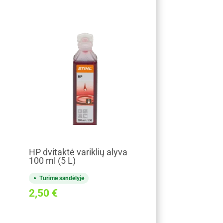
HP dvitaktė variklių alyva
100 ml (5 L)
Turime sandėlyje
2,50
€