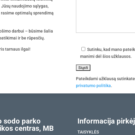
 į Jūsų naudojimo sąlygas,
tu rasime optimalų sprendimą
uošimo darbui – būsime šalia
atikimai ir be rūpesčių.
is tarnaus ilgai!
Sutinku, kad mano pateik
manimi dėl šios užklausos.
Pateikdami užklausą sutinkat
privatumo politika
.
 sodo parko
Informacija pirkėj
ikos centras, MB
TAISYKLĖS