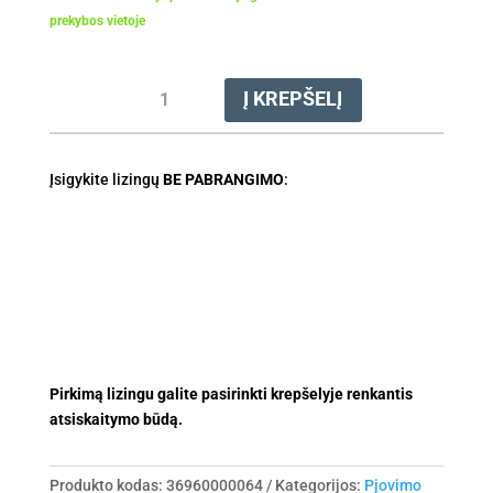
prekybos vietoje
produkto
Į KREPŠELĮ
kiekis:
Grandinė
pjovimo
Įsigykite lizingų
23RD3
BE PABRANGIMO
:
.325''
1.3,
38cm
Pirkimą lizingu galite pasirinkti krepšelyje renkantis
atsiskaitymo būdą.
Produkto kodas:
36960000064
Kategorijos:
Pjovimo