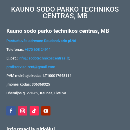
KAUNO SODO PARKO TECHNIKOS
CENTRAS, MB
Kauno sodo parko technikos centras, MB
Parduotuvės adresas: Raudondvario pl.96
Telefonas:
+370 608 24911
El.pšt.:
info@sodotechnikoscentras.lt
;
profiservise.rent@gmail.com
PVM mokėtojo kodas: LT100017648114
Įmonės kodas: 306368325
Chemijos g. 27C-62, Kaunas, Lietuva
Informacija pirkėjui