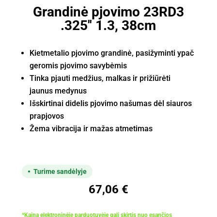
Grandinė pjovimo 23RD3
.325'' 1.3, 38cm
Kietmetalio pjovimo grandinė, pasižyminti ypač
geromis pjovimo savybėmis
Tinka pjauti medžius, malkas ir prižiūrėti
jaunus medynus
Išskirtinai didelis pjovimo našumas dėl siauros
prapjovos
Žema vibracija ir mažas atmetimas
Turime sandėlyje
67,06
€
*Kaina elektroninėje parduotuvėje gali skirtis nuo esančios