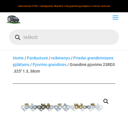
Autorizuotas STIHL, Castelgarden, Blue Bird ir kitų gamintojų prekybos ir serviso atstovas
Products
search
Home
/
Parduotuvė
/
reikmenys
/
Priedai grandininiams
pjūklams
/
Pjovimo grandinės
/ Grandinė pjovimo 23RD3
.325'' 1.3, 38cm