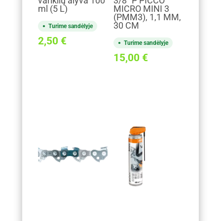
variklių alyva 100
3/8" P PICCO
ml (5 L)
MICRO MINI 3
(PMM3), 1,1 MM,
30 CM
Turime sandėlyje
2,50
€
Turime sandėlyje
15,00
€