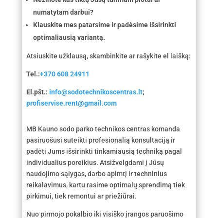
numatytam darbui?
Klauskite mes patarsime ir padėsime išsirinkti
optimaliausią variantą.
Atsiuskite užklausą, skambinkite ar rašykite el laišką:
Tel.:
+370 608 24911
El.pšt.:
info@sodotechnikoscentras.lt
;
profiservise.rent@gmail.com
MB Kauno sodo parko technikos centras komanda
pasiruošusi suteikti profesionalią konsultaciją ir
padėti Jums išsirinkti tinkamiausią techniką pagal
individualius poreikius. Atsižvelgdami į Jūsų
naudojimo sąlygas, darbo apimtį ir techninius
reikalavimus, kartu rasime optimalų sprendimą tiek
pirkimui, tiek remontui ar priežiūrai.
Nuo pirmojo pokalbio iki visiško įrangos paruošimo