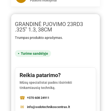
Patikimi mokėjimai
GRANDINĖ PJOVIMO 23RD3
.325'' 1.3, 38CM
Trumpas produkto aprašymas.
Turime sandėlyje
Reikia patarimo?
Mūsų specialistai padės išsirinkti
tinkamiausią techniką.
+370 608 24911
info@sodotechnikoscentras.lt