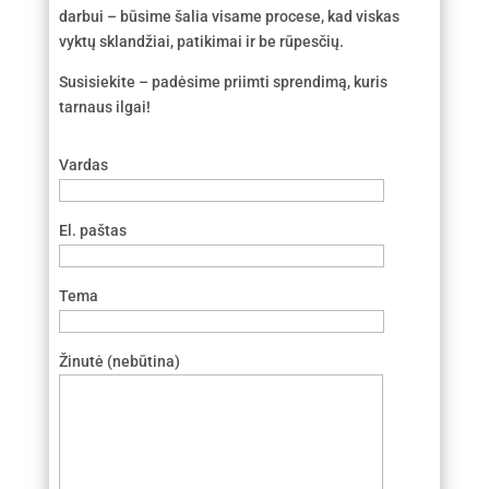
darbui – būsime šalia visame procese, kad viskas
vyktų sklandžiai, patikimai ir be rūpesčių.
Susisiekite – padėsime priimti sprendimą, kuris
tarnaus ilgai!
Vardas
El. paštas
Tema
Žinutė (nebūtina)