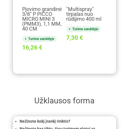
Pjovimo grandinė
"Multispray"
3/8" P PICCO
tirpalas nuo
MICRO MINI 3
rūdijimo 400 ml
(PMM3), 1,1 MM,
40 CM
Turime sandėlyje
7,30
€
Turime sandėlyje
16,26
€
Užklausos forma
Nežinote kokį įrankį rinktis?
Nežinote kas tiktų Jūsų turimam plotui ar