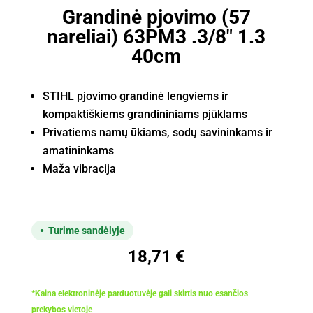
Grandinė pjovimo (57
nareliai) 63PM3 .3/8" 1.3
40cm
STIHL pjovimo grandinė lengviems ir
kompaktiškiems grandininiams pjūklams
Privatiems namų ūkiams, sodų savininkams ir
amatininkams
Maža vibracija
Turime sandėlyje
18,71
€
*Kaina elektroninėje parduotuvėje gali skirtis nuo esančios
prekybos vietoje