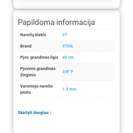
Papildoma informacija
Narelių kiekis
57
Brand
STIHL
Pjov. grandinės ilgis
40 cm
Pjovimo grandinės
3/8" P
žingsnis
Varomojo narelio
1.3 mm
plotis
Skaityti daugiau
↓