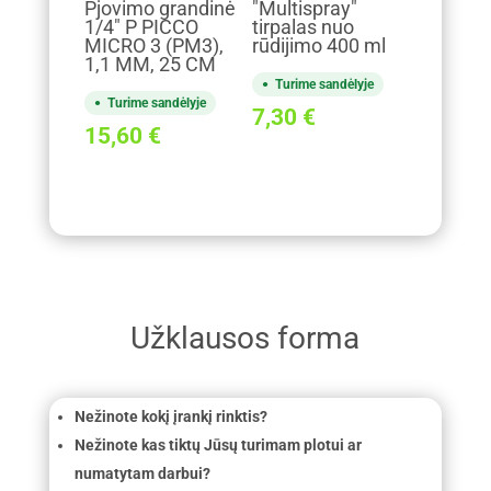
Pjovimo grandinė
"Multispray"
1/4" P PICCO
tirpalas nuo
MICRO 3 (PM3),
rūdijimo 400 ml
1,1 MM, 25 CM
Turime sandėlyje
Turime sandėlyje
7,30
€
15,60
€
Užklausos forma
Nežinote kokį įrankį rinktis?
Nežinote kas tiktų Jūsų turimam plotui ar
numatytam darbui?