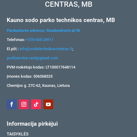
CENTRAS, MB
Kauno sodo parko technikos centras, MB
Parduotuvės adresas: Raudondvario pl.96
Telefonas:
+370 608 24911
El.pšt.:
info@sodotechnikoscentras.lt
;
profiservise.rent@gmail.com
PVM mokėtojo kodas: LT100017648114
Įmonės kodas: 306368325
Chemijos g. 27C-62, Kaunas, Lietuva
Informacija pirkėjui
TAISYKLĖS