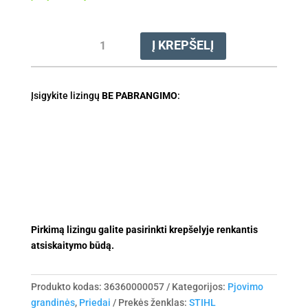
produkto
Į KREPŠELĮ
kiekis:
Grandinė
pjovimo
Įsigykite lizingų
(57
BE PABRANGIMO
:
nareliai)
63PM3
.3/8"
1.3
40cm
Pirkimą lizingu galite pasirinkti krepšelyje renkantis
atsiskaitymo būdą.
Produkto kodas:
36360000057
Kategorijos:
Pjovimo
grandinės
,
Priedai
Prekės ženklas:
STIHL