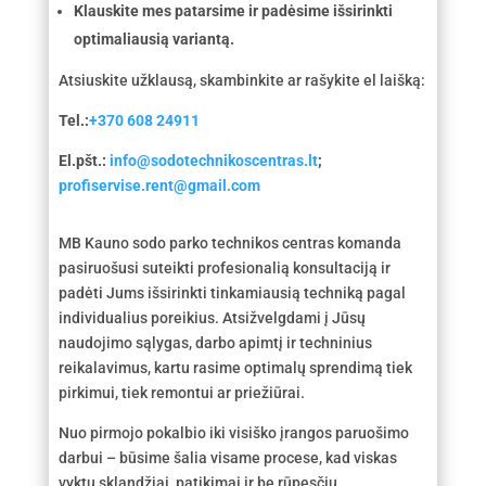
Klauskite mes patarsime ir padėsime išsirinkti
optimaliausią variantą.
Atsiuskite užklausą, skambinkite ar rašykite el laišką:
Tel.:
+370 608 24911
El.pšt.:
info@sodotechnikoscentras.lt
;
profiservise.rent@gmail.com
MB Kauno sodo parko technikos centras komanda
pasiruošusi suteikti profesionalią konsultaciją ir
padėti Jums išsirinkti tinkamiausią techniką pagal
individualius poreikius. Atsižvelgdami į Jūsų
naudojimo sąlygas, darbo apimtį ir techninius
reikalavimus, kartu rasime optimalų sprendimą tiek
pirkimui, tiek remontui ar priežiūrai.
Nuo pirmojo pokalbio iki visiško įrangos paruošimo
darbui – būsime šalia visame procese, kad viskas
vyktų sklandžiai, patikimai ir be rūpesčių.