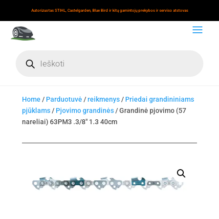
Autorizuotas STIHL, Castelgarden, Blue Bird ir kitų gamintojų prekybos ir serviso atstovas
Products
search
Home
/
Parduotuvė
/
reikmenys
/
Priedai grandininiams
pjūklams
/
Pjovimo grandinės
/ Grandinė pjovimo (57
nareliai) 63PM3 .3/8" 1.3 40cm