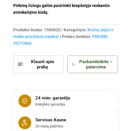
Pirkimą lizingu galite pasirinkti krepšelyje renkantis
atsiskaitymo būdą.
Produkto kodas:
1560620
Kategorijos:
Kirviai
,
kūjai ir
miško priežiūros įrankiai
Prekės ženklas:
FREUND
VICTORIA
Klausti apie
Paskambinkite –
prekę
patarsime
24 mėn. garantija
Kokybės garantija
Servisas Kaune
20 metų patirties