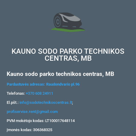
KAUNO SODO PARKO TECHNIKOS
CENTRAS, MB
Kauno sodo parko technikos centras, MB
Parduotuvės adresas: Raudondvario pl.96
Telefonas:
+370 608 24911
El.pšt.:
info@sodotechnikoscentras.lt
;
profiservise.rent@gmail.com
PVM mokėtojo kodas: LT100017648114
Įmonės kodas: 306368325