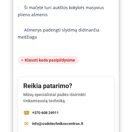
Ši mačetė turi aukštos kokybės masyvius
·
plieno ašmenis
Ašmenys padengti slydimą didinančia
·
medžiaga
Klausti kada pasipildysime
Reikia patarimo?
Mūsų specialistai padės išsirinkti
tinkamiausią techniką.
+370 608 24911
info@sodotechnikoscentras.lt