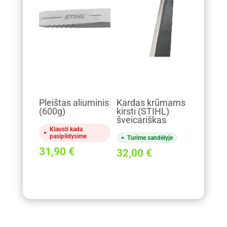
Pleištas aliuminis
Kardas krūmams
(600g)
kirsti (STIHL)
šveicariškas
Klausti kada
pasipildysime
Turime sandėlyje
31,90
€
32,00
€