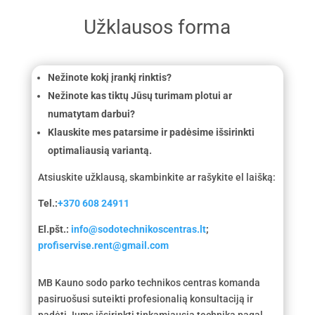
Užklausos forma
Nežinote kokį įrankį rinktis?
Nežinote kas tiktų Jūsų turimam plotui ar
numatytam darbui?
Klauskite mes patarsime ir padėsime išsirinkti
optimaliausią variantą.
Atsiuskite užklausą, skambinkite ar rašykite el laišką:
Tel.:
+370 608 24911
El.pšt.:
info@sodotechnikoscentras.lt
;
profiservise.rent@gmail.com
MB Kauno sodo parko technikos centras komanda
pasiruošusi suteikti profesionalią konsultaciją ir