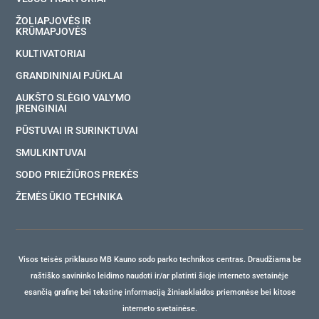
ŽOLIAPJOVĖS IR
KRŪMAPJOVĖS
KULTIVATORIAI
GRANDININIAI PJŪKLAI
AUKŠTO SLĖGIO VALYMO
ĮRENGINIAI
PŪSTUVAI IR SURINKTUVAI
SMULKINTUVAI
SODO PRIEŽIŪROS PREKĖS
ŽEMĖS ŪKIO TECHNIKA
Visos teisės priklauso MB Kauno sodo parko technikos centras. Draudžiama be
raštiško savininko leidimo naudoti ir/ar platinti šioje interneto svetainėje
esančią grafinę bei tekstinę informaciją žiniasklaidos priemonėse bei kitose
interneto svetainėse.