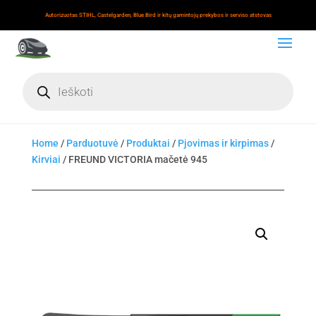
Autorizuotas STIHL, Castelgarden, Blue Bird ir kitų gamintojų prekybos ir serviso atstovas
Products
search
Home
/
Parduotuvė
/
Produktai
/
Pjovimas ir kirpimas
/
Kirviai
/ FREUND VICTORIA mačetė 945