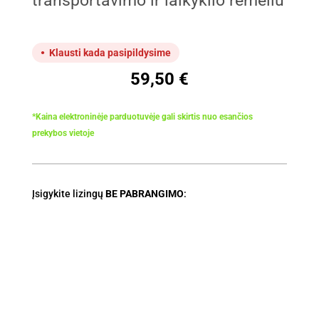
transportavimo ir laikyklio rėmeliu
Klausti kada pasipildysime
59,50
€
*Kaina elektroninėje parduotuvėje gali skirtis nuo esančios
prekybos vietoje
Įsigykite lizingų
BE PABRANGIMO
: