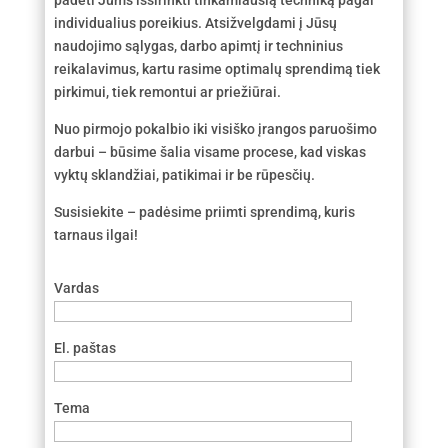
padėti Jums išsirinkti tinkamiausią techniką pagal
individualius poreikius. Atsižvelgdami į Jūsų
naudojimo sąlygas, darbo apimtį ir techninius
reikalavimus, kartu rasime optimalų sprendimą tiek
pirkimui, tiek remontui ar priežiūrai.
Nuo pirmojo pokalbio iki visiško įrangos paruošimo
darbui – būsime šalia visame procese, kad viskas
vyktų sklandžiai, patikimai ir be rūpesčių.
Susisiekite – padėsime priimti sprendimą, kuris
tarnaus ilgai!
Vardas
El. paštas
Tema