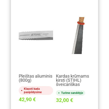
Pleištas aliuminis
Kardas krūmams
(800g)
kirsti (STIHL)
šveicariškas
Klausti kada
pasipildysime
Turime sandėlyje
42,90
€
32,00
€