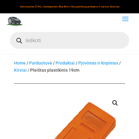
Autorizuotas STIHL, Castelgarden, Blue Bird ir kitų gamintojų prekybos ir serviso atstovas
Products
search
Home
/
Parduotuvė
/
Produktai
/
Pjovimas ir kirpimas
/
Kirviai
/ Pleištas plastikinis 19cm