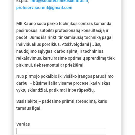
El.pšt.:
info@sodotechnikoscentras.lt
;
profiservise.rent@gmail.com
MB Kauno sodo parko technikos centras komanda
pasiruošusi suteikti profesionalią konsultaciją ir
padėti Jums išsirinkti tinkamiausią techniką pagal
individualius poreikius. Atsižvelgdami į Jūsų
naudojimo sąlygas, darbo apimtį ir techninius
reikalavimus, kartu rasime optimalų sprendimą tiek
pirkimui, tiek remontui ar priežiūrai.
Nuo pirmojo pokalbio iki visiško įrangos paruošimo
darbui – būsime šalia visame procese, kad viskas
vyktų sklandžiai, patikimai ir be rūpesčių.
Susisiekite – padėsime priimti sprendimą, kuris
tarnaus ilgai!
Vardas