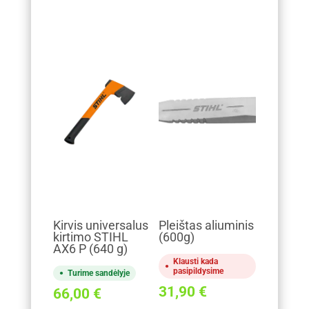
Kirvis universalus
Pleištas aliuminis
kirtimo STIHL
(600g)
AX6 P (640 g)
Klausti kada
pasipildysime
Turime sandėlyje
31,90
€
66,00
€