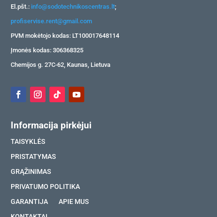
El.pšt.:
info@sodotechnikoscentras.lt
;
profiservise.rent@gmail.com
PVM mokėtojo kodas: LT100017648114
Įmonės kodas: 306368325
Chemijos g. 27C-62, Kaunas, Lietuva
Informacija pirkėjui
TAISYKLĖS
PRISTATYMAS
GRĄŽINIMAS
PRIVATUMO POLITIKA
GARANTIJA
APIE MUS
KONTAKTAI