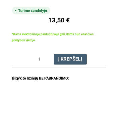
Turime sandėlyje
13,50
€
*Kaina elektroninėje parduotuvėje gali skirtis nuo esančios
prekybos vietoje
produkto
Į KREPŠELĮ
kiekis:
Pleištas
plastikinis
Įsigykite lizingų
19cm
BE PABRANGIMO
: