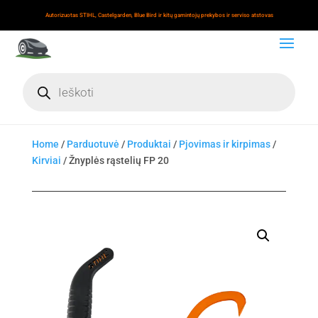
Autorizuotas STIHL, Castelgarden, Blue Bird ir kitų gamintojų prekybos ir serviso atstovas
Products
search
Home
/
Parduotuvė
/
Produktai
/
Pjovimas ir kirpimas
/
Kirviai
/ Žnyplės rąstelių FP 20