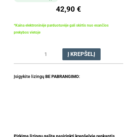
42,90
€
*Kaina elektroninėje parduotuvėje gali skirtis nuo esančios
prekybos vietoje
produkto
Į KREPŠELĮ
kiekis:
Žnyplės
rąstelių
Įsigykite lizingų
FP
BE PABRANGIMO
:
20
Pirkimą lizingu galite pasirinkti krepšelyje renkantis