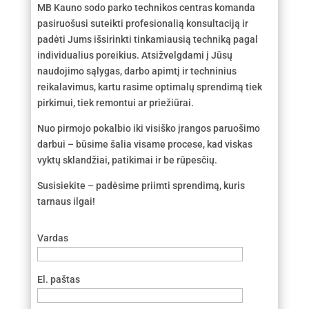
MB Kauno sodo parko technikos centras komanda
pasiruošusi suteikti profesionalią konsultaciją ir
padėti Jums išsirinkti tinkamiausią techniką pagal
individualius poreikius. Atsižvelgdami į Jūsų
naudojimo sąlygas, darbo apimtį ir techninius
reikalavimus, kartu rasime optimalų sprendimą tiek
pirkimui, tiek remontui ar priežiūrai.
Nuo pirmojo pokalbio iki visiško įrangos paruošimo
darbui – būsime šalia visame procese, kad viskas
vyktų sklandžiai, patikimai ir be rūpesčių.
Susisiekite – padėsime priimti sprendimą, kuris
tarnaus ilgai!
Vardas
El. paštas