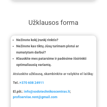
Užklausos forma
Nežinote kokį įrankį rinktis?
Nežinote kas tiktų Jūsų turimam plotui ar
numatytam darbui?
Klauskite mes patarsime ir padėsime išsirinkti
optimaliausią variantą.
Atsiuskite užklausą, skambinkite ar rašykite el laišką:
Tel.:
+370 608 24911
El.pšt.:
info@sodotechnikoscentras.lt
;
profiservise.rent@gmail.com