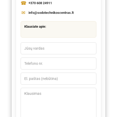
+370 608 24911
info@sodotechnikoscentras.lt
Klausiate apie: