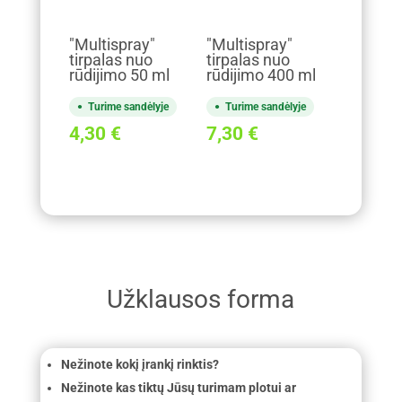
"Multispray"
"Multispray"
tirpalas nuo
tirpalas nuo
rūdijimo 50 ml
rūdijimo 400 ml
Turime sandėlyje
Turime sandėlyje
4,30
€
7,30
€
Užklausos forma
Nežinote kokį įrankį rinktis?
Nežinote kas tiktų Jūsų turimam plotui ar