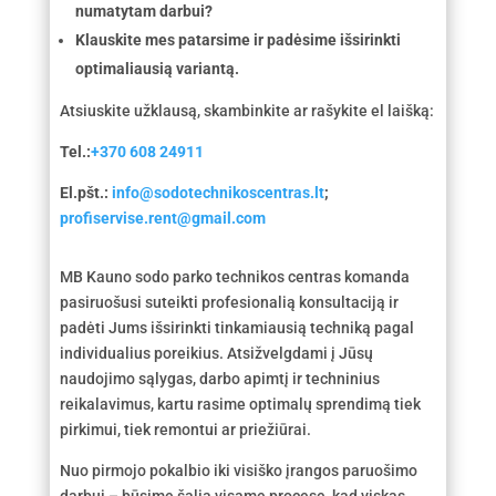
numatytam darbui?
Klauskite mes patarsime ir padėsime išsirinkti
optimaliausią variantą.
Atsiuskite užklausą, skambinkite ar rašykite el laišką:
Tel.:
+370 608 24911
El.pšt.:
info@sodotechnikoscentras.lt
;
profiservise.rent@gmail.com
MB Kauno sodo parko technikos centras komanda
pasiruošusi suteikti profesionalią konsultaciją ir
padėti Jums išsirinkti tinkamiausią techniką pagal
individualius poreikius. Atsižvelgdami į Jūsų
naudojimo sąlygas, darbo apimtį ir techninius
reikalavimus, kartu rasime optimalų sprendimą tiek
pirkimui, tiek remontui ar priežiūrai.
Nuo pirmojo pokalbio iki visiško įrangos paruošimo
darbui – būsime šalia visame procese, kad viskas