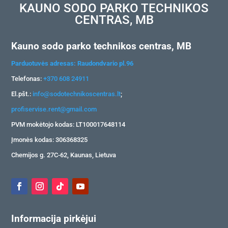
KAUNO SODO PARKO TECHNIKOS
CENTRAS, MB
Kauno sodo parko technikos centras, MB
Parduotuvės adresas: Raudondvario pl.96
Telefonas:
+370 608 24911
El.pšt.:
info@sodotechnikoscentras.lt
;
profiservise.rent@gmail.com
PVM mokėtojo kodas: LT100017648114
Įmonės kodas: 306368325
Chemijos g. 27C-62, Kaunas, Lietuva
Informacija pirkėjui