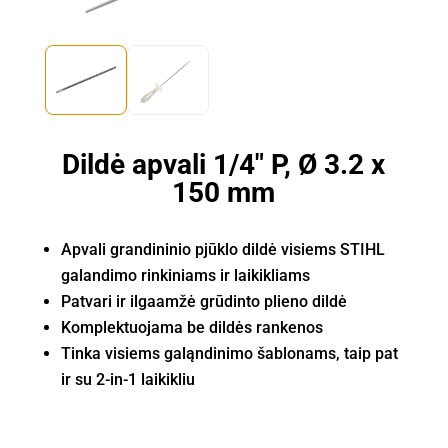
Dildė apvali 1/4" P, Ø 3.2 x
150 mm
Apvali grandininio pjūklo dildė visiems STIHL
galandimo rinkiniams ir laikikliams
Patvari ir ilgaamžė grūdinto plieno dildė
Komplektuojama be dildės rankenos
Tinka visiems galąndinimo šablonams, taip pat
ir su
2-in-1
laikikliu