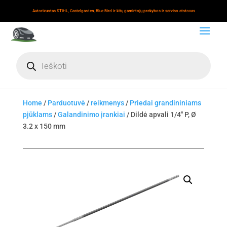
Autorizuotas STIHL, Castelgarden, Blue Bird ir kitų gamintojų prekybos ir serviso atstovas
Products
search
Home
/
Parduotuvė
/
reikmenys
/
Priedai grandininiams
pjūklams
/
Galandinimo įrankiai
/ Dildė apvali 1/4" P, Ø
3.2 x 150 mm