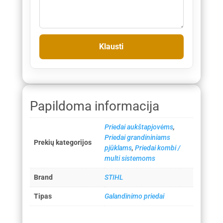
Papildoma informacija
Priedai aukštapjovėms
,
Priedai grandininiams
Prekių kategorijos
pjūklams
,
Priedai kombi /
multi sistemoms
Brand
STIHL
Tipas
Galandinimo priedai