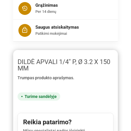
Grąžinimas
Per 14 dienų
Saugus atsiskaitymas
Patikimi mokėjimai
DILDĖ APVALI 1/4" P, Ø 3.2 X 150
MM
Trumpas produkto aprašymas.
Turime sandėlyje
Reikia patarimo?
Mūsų specialistai padės išsirinkti