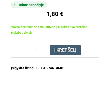
Turime sandėlyje
1,80
€
*Kaina elektroninėje parduotuvėje gali skirtis nuo esančios
prekybos vietoje
produkto
Į KREPŠELĮ
kiekis:
Dildė
apvali
Įsigykite lizingų
1/4"
BE PABRANGIMO
:
P,
Ø
3.2
x
150
mm