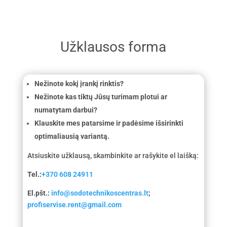
Užklausos forma
Nežinote kokį įrankį rinktis?
Nežinote kas tiktų Jūsų turimam plotui ar
numatytam darbui?
Klauskite mes patarsime ir padėsime išsirinkti
optimaliausią variantą.
Atsiuskite užklausą, skambinkite ar rašykite el laišką:
Tel.:
+370 608 24911
El.pšt.:
info@sodotechnikoscentras.lt
;
profiservise.rent@gmail.com