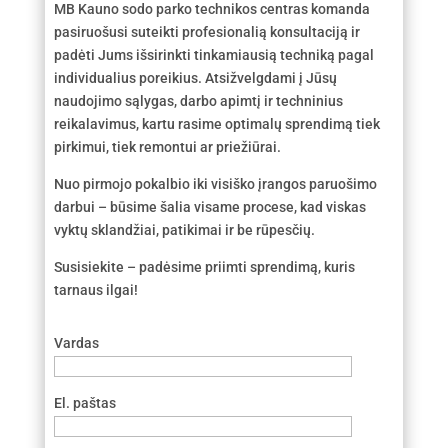
MB Kauno sodo parko technikos centras komanda
pasiruošusi suteikti profesionalią konsultaciją ir
padėti Jums išsirinkti tinkamiausią techniką pagal
individualius poreikius. Atsižvelgdami į Jūsų
naudojimo sąlygas, darbo apimtį ir techninius
reikalavimus, kartu rasime optimalų sprendimą tiek
pirkimui, tiek remontui ar priežiūrai.
Nuo pirmojo pokalbio iki visiško įrangos paruošimo
darbui – būsime šalia visame procese, kad viskas
vyktų sklandžiai, patikimai ir be rūpesčių.
Susisiekite – padėsime priimti sprendimą, kuris
tarnaus ilgai!
Vardas
El. paštas