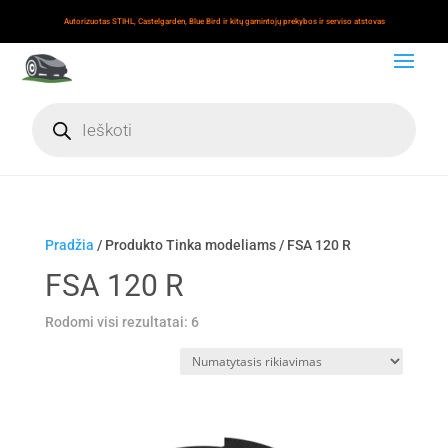
Autorizuotas STIHL, Castelgarden, Blue Bird ir kitų gamintojų prekybos ir serviso atstovas
Products
search
Pradžia
/ Produkto Tinka modeliams / FSA 120 R
FSA 120 R
Rodomi visi rezultatai: 6