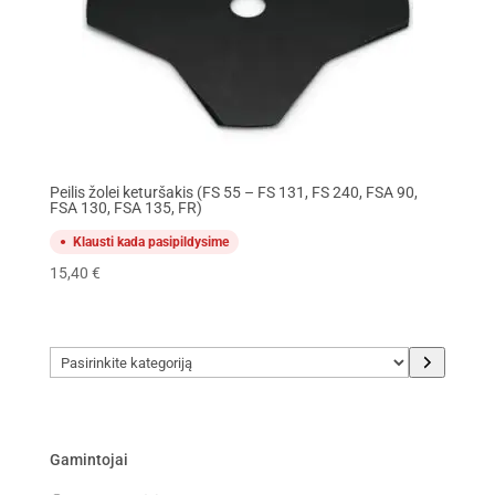
Peilis žolei keturšakis (FS 55 – FS 131, FS 240, FSA 90,
FSA 130, FSA 135, FR)
Klausti kada pasipildysime
15,40
€
Pasirinkite
kategoriją
Gamintojai