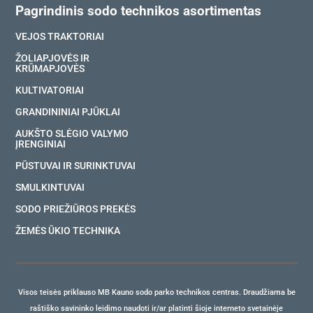
Pagrindinis sodo technikos asortimentas
VEJOS TRAKTORIAI
ŽOLIAPJOVĖS IR
KRŪMAPJOVĖS
KULTIVATORIAI
GRANDININIAI PJŪKLAI
AUKŠTO SLĖGIO VALYMO
ĮRENGINIAI
PŪSTUVAI IR SURINKTUVAI
SMULKINTUVAI
SODO PRIEŽIŪROS PREKĖS
ŽEMĖS ŪKIO TECHNIKA
Visos teisės priklauso MB Kauno sodo parko technikos centras. Draudžiama be
raštiško savininko leidimo naudoti ir/ar platinti šioje interneto svetainėje