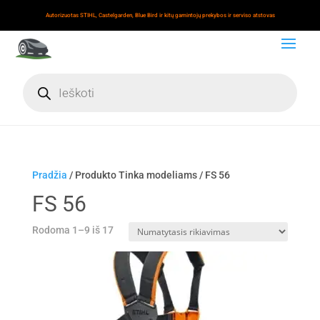
Autorizuotas STIHL, Castelgarden, Blue Bird ir kitų gamintojų prekybos ir serviso atstovas
Products
search
Pradžia
/ Produkto Tinka modeliams / FS 56
FS 56
Rodoma 1–9 iš 17