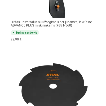
Diržas universalus su užsegimais per juosmenį ir krūtinę
ADVANCE PLUS miškininkams (FS91-560)
Turime sandėlyje
92,90
€