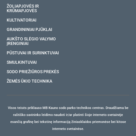
ŽOLIAPJOVĖS IR
KRŪMAPJOVĖS
KULTIVATORIAI
GRANDININIAI PJŪKLAI
AUKŠTO SLĖGIO VALYMO
ĮRENGINIAI
PŪSTUVAI IR SURINKTUVAI
SMULKINTUVAI
SODO PRIEŽIŪROS PREKĖS
ŽEMĖS ŪKIO TECHNIKA
Visos teisės priklauso MB Kauno sodo parko technikos centras. Draudžiama be
raštiško savininko leidimo naudoti ir/ar platinti šioje interneto svetainėje
esančią grafinę bei tekstinę informaciją žiniasklaidos priemonėse bei kitose
interneto svetainėse.