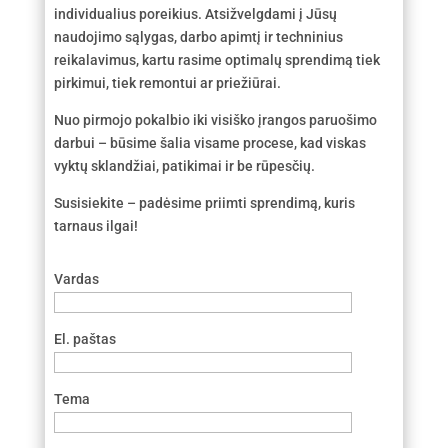
individualius poreikius. Atsižvelgdami į Jūsų
naudojimo sąlygas, darbo apimtį ir techninius
reikalavimus, kartu rasime optimalų sprendimą tiek
pirkimui, tiek remontui ar priežiūrai.
Nuo pirmojo pokalbio iki visiško įrangos paruošimo
darbui – būsime šalia visame procese, kad viskas
vyktų sklandžiai, patikimai ir be rūpesčių.
Susisiekite – padėsime priimti sprendimą, kuris
tarnaus ilgai!
Vardas
El. paštas
Tema