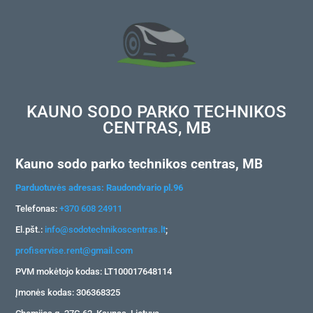
KAUNO SODO PARKO TECHNIKOS
CENTRAS, MB
Kauno sodo parko technikos centras, MB
Parduotuvės adresas: Raudondvario pl.96
Telefonas:
+370 608 24911
El.pšt.:
info@sodotechnikoscentras.lt
;
profiservise.rent@gmail.com
PVM mokėtojo kodas: LT100017648114
Įmonės kodas: 306368325