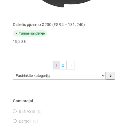
Diskelis pjovimo Ø230 (FS 94 – 131, 240)
Turime sandėlyje
18,30
€
1
2
→
Pasirinkite
kategoriją
Gamintojai
BENASSI
(
0
)
Bergoil
(
0
)