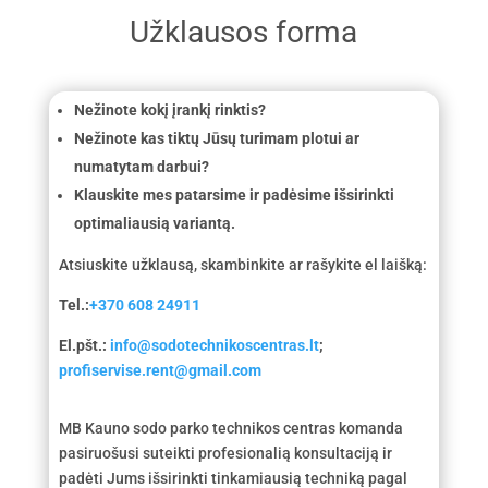
Užklausos forma
Nežinote kokį įrankį rinktis?
Nežinote kas tiktų Jūsų turimam plotui ar
numatytam darbui?
Klauskite mes patarsime ir padėsime išsirinkti
optimaliausią variantą.
Atsiuskite užklausą, skambinkite ar rašykite el laišką:
Tel.:
+370 608 24911
El.pšt.:
info@sodotechnikoscentras.lt
;
profiservise.rent@gmail.com
MB Kauno sodo parko technikos centras komanda
pasiruošusi suteikti profesionalią konsultaciją ir
padėti Jums išsirinkti tinkamiausią techniką pagal