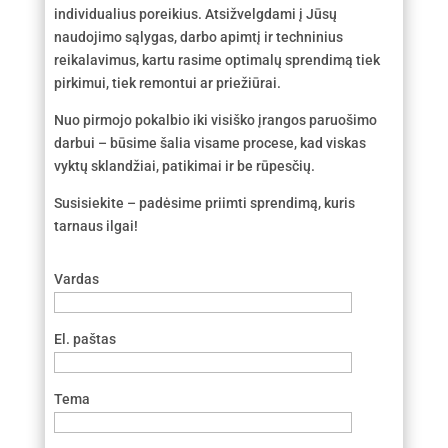
individualius poreikius. Atsižvelgdami į Jūsų
naudojimo sąlygas, darbo apimtį ir techninius
reikalavimus, kartu rasime optimalų sprendimą tiek
pirkimui, tiek remontui ar priežiūrai.
Nuo pirmojo pokalbio iki visiško įrangos paruošimo
darbui – būsime šalia visame procese, kad viskas
vyktų sklandžiai, patikimai ir be rūpesčių.
Susisiekite – padėsime priimti sprendimą, kuris
tarnaus ilgai!
Vardas
El. paštas
Tema