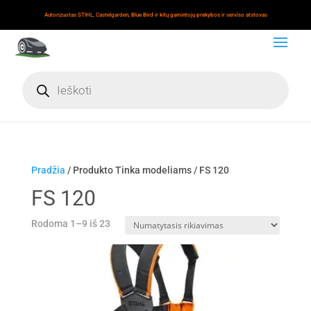
Autorizuotas STIHL, Castelgarden, Blue Bird ir kitų gamintojų prekybos ir serviso atstovas
Products
search
Pradžia
/ Produkto Tinka modeliams / FS 120
FS 120
Rodoma 1–9 iš 23