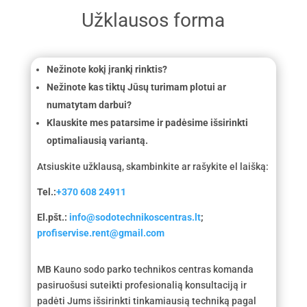
Užklausos forma
Nežinote kokį įrankį rinktis?
Nežinote kas tiktų Jūsų turimam plotui ar
numatytam darbui?
Klauskite mes patarsime ir padėsime išsirinkti
optimaliausią variantą.
Atsiuskite užklausą, skambinkite ar rašykite el laišką:
Tel.:
+370 608 24911
El.pšt.:
info@sodotechnikoscentras.lt
;
profiservise.rent@gmail.com
MB Kauno sodo parko technikos centras komanda
pasiruošusi suteikti profesionalią konsultaciją ir
padėti Jums išsirinkti tinkamiausią techniką pagal