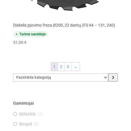
Diskelis pjovimo freza Ø200, 22 dantų (FS 94 – 131, 240)
Turime sandėlyje
31,00
€
1
2
3
→
Pasirinkite
kategoriją
Gamintojai
BENASSI
(
0
)
Bergoil
(
0
)