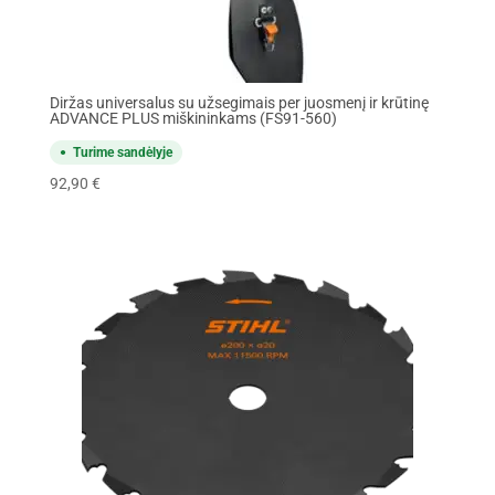
Diržas universalus su užsegimais per juosmenį ir krūtinę
ADVANCE PLUS miškininkams (FS91-560)
Turime sandėlyje
92,90
€