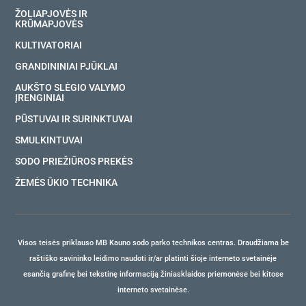
ŽOLIAPJOVĖS IR
KRŪMAPJOVĖS
KULTIVATORIAI
GRANDININIAI PJŪKLAI
AUKŠTO SLĖGIO VALYMO
ĮRENGINIAI
PŪSTUVAI IR SURINKTUVAI
SMULKINTUVAI
SODO PRIEŽIŪROS PREKĖS
ŽEMĖS ŪKIO TECHNIKA
Visos teisės priklauso MB Kauno sodo parko technikos centras. Draudžiama be
raštiško savininko leidimo naudoti ir/ar platinti šioje interneto svetainėje
esančią grafinę bei tekstinę informaciją žiniasklaidos priemonėse bei kitose
interneto svetainėse.