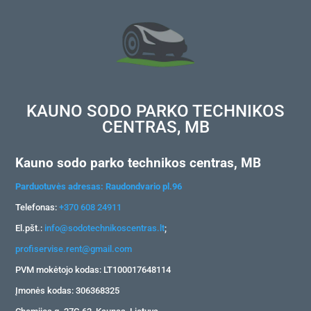
KAUNO SODO PARKO TECHNIKOS
CENTRAS, MB
Kauno sodo parko technikos centras, MB
Parduotuvės adresas: Raudondvario pl.96
Telefonas:
+370 608 24911
El.pšt.:
info@sodotechnikoscentras.lt
;
profiservise.rent@gmail.com
PVM mokėtojo kodas: LT100017648114
Įmonės kodas: 306368325