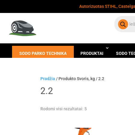
Autorizuotas STIHL, Castelgar
Products
search
SODO PARKO TECHNIKA
PRODUKTAI
SODO TE
Pradžia
/ Produkto Svoris, kg / 2.2
2.2
Rodomi visi rezultatai: 5