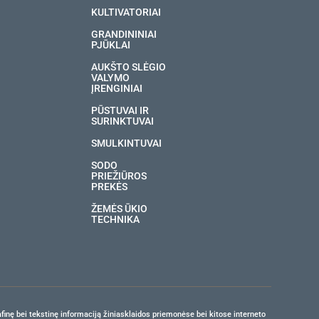
KULTIVATORIAI
GRANDININIAI
PJŪKLAI
AUKŠTO SLĖGIO
VALYMO
ĮRENGINIAI
PŪSTUVAI IR
SURINKTUVAI
SMULKINTUVAI
SODO
PRIEŽIŪROS
PREKĖS
ŽEMĖS ŪKIO
TECHNIKA
finę bei tekstinę informaciją žiniasklaidos priemonėse bei kitose interneto