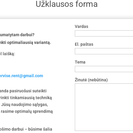
Užklausos forma
Vardas
 numatytam darbui?
nkti optimaliausią variantą.
El. paštas
l laišką:
Tema
servise.rent@gmail.com
Žinutė (nebūtina)
nda pasiruošusi suteikti
irinkti tinkamiausią techniką
 į Jūsų naudojimo sąlygas,
tu rasime optimalų sprendimą
uošimo darbui – būsime šalia