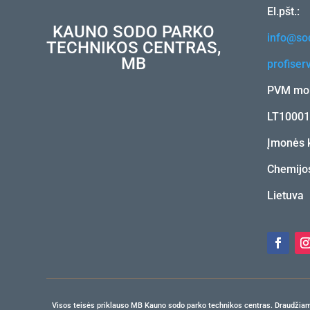
El.pšt.:
KAUNO SODO PARKO
info@sod
TECHNIKOS CENTRAS,
MB
profiser
PVM mok
LT1000
Įmonės 
Chemijos
Lietuva
Visos teisės priklauso MB Kauno sodo parko technikos centras. Draudžiama b