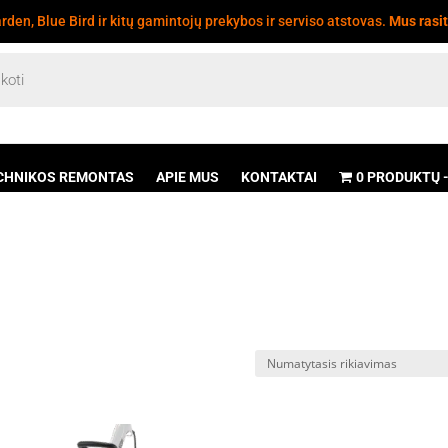
den, Blue Bird ir kitų gamintojų prekybos ir serviso atstovas.
Mus rasi
CHNIKOS REMONTAS
APIE MUS
KONTAKTAI
0 PRODUKTŲ