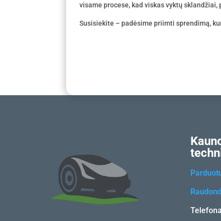
visame procese, kad viskas vyktų sklandžiai, p
Susisiekite – padėsime priimti sprendimą, kur
Kauno
techn
Parduot
Raudond
Telefon