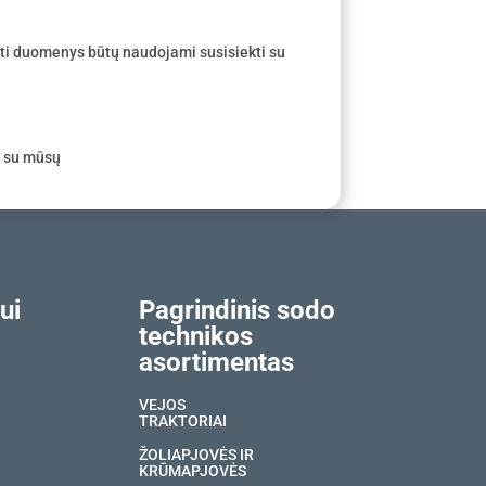
ti duomenys būtų naudojami susisiekti su
e su mūsų
ui
Pagrindinis sodo
technikos
asortimentas
VEJOS
TRAKTORIAI
ŽOLIAPJOVĖS IR
KRŪMAPJOVĖS