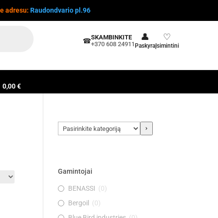
te adresu:
Raudondvario pl.96
👤
♡
SKAMBINKITE
☎
+370 608 24911
Paskyra
Įsimintini
0,00 €
Pasirinkite
kategoriją
Gamintojai
BENASSI
(
0
)
Bergoil
(
0
)
Blue Bird industries
(
0
)