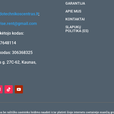
GARANTIJA
APIE MUS
otechnikoscentras.lt
;
KONTAKTAI
vise.rent@gmail.com
SLAPUKŲ
POLITIKA (ES)
ėtojo kodas:
17648114
kodas: 306368325
 g. 27C-62, Kaunas,
e raštiško savininko leidimo naudoti ir/ar platinti šioje interneto svetainėje esančią gra