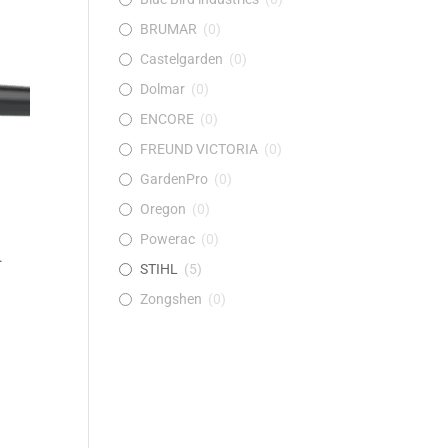
BRUMAR
(
0
)
Castelgarden
(
0
)
Dolmar
(
0
)
ENCORE
(
0
)
FREUND VICTORIA
(
0
)
GardenPro
(
0
)
Oregon
(
0
)
Powerac
(
0
)
.
STIHL
(
5
)
Zongshen
(
0
)