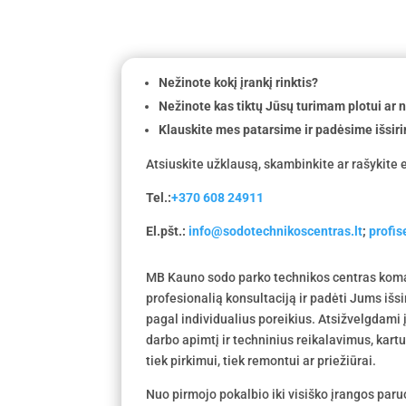
Nežinote kokį įrankį rinktis?
Nežinote kas tiktų Jūsų turimam plotui ar
Klauskite mes patarsime ir padėsime išsiri
Atsiuskite užklausą, skambinkite ar rašykite e
Tel.:
+370 608 24911
El.pšt.:
info@sodotechnikoscentras.lt
;
profi
MB Kauno sodo parko technikos centras koma
profesionalią konsultaciją ir padėti Jums išs
pagal individualius poreikius. Atsižvelgdami
darbo apimtį ir techninius reikalavimus, kar
tiek pirkimui, tiek remontui ar priežiūrai.
Nuo pirmojo pokalbio iki visiško įrangos par