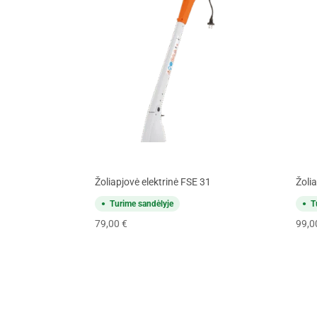
Žoliapjovė elektrinė FSE 31
Žoli
Turime sandėlyje
T
79,00
€
99,