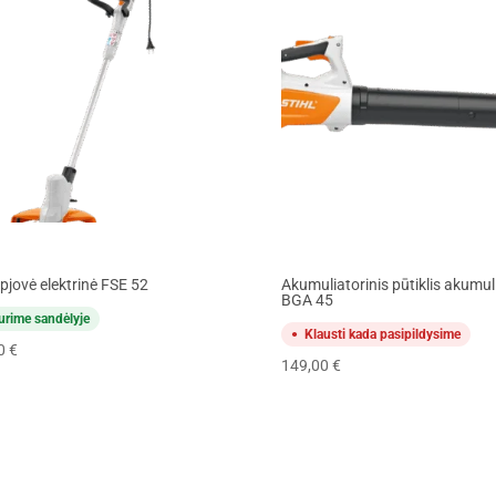
apjovė elektrinė FSE 52
Akumuliatorinis pūtiklis akumul
BGA 45
urime sandėlyje
Klausti kada pasipildysime
00
€
149,00
€