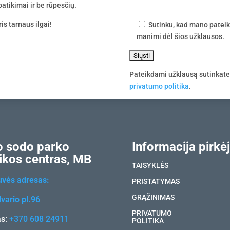
atikimai ir be rūpesčių.
is tarnaus ilgai!
Sutinku, kad mano pateik
manimi dėl šios užklausos.
Pateikdami užklausą sutinkat
privatumo politika
.
 sodo parko
Informacija pirkėj
ikos centras, MB
TAISYKLĖS
uvės adresas:
PRISTATYMAS
GRĄŽINIMAS
vario pl.96
PRIVATUMO
as:
+370 608 24911
POLITIKA