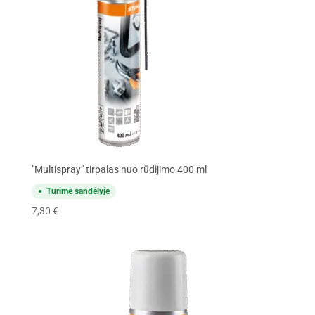
"Multispray" tirpalas nuo rūdijimo 400 ml
Turime sandėlyje
7,30
€