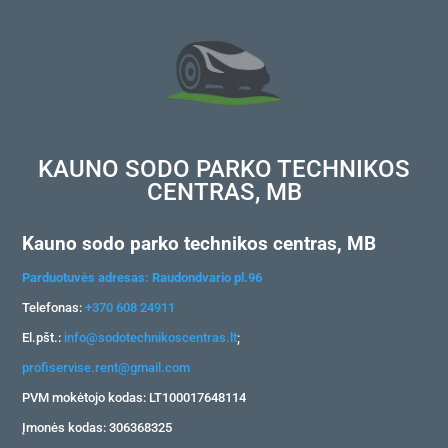
KAUNO SODO PARKO TECHNIKOS
CENTRAS, MB
Kauno sodo parko technikos centras, MB
Parduotuvės adresas: Raudondvario pl.96
Telefonas:
+370 608 24911
El.pšt.:
info@sodotechnikoscentras.lt
;
profiservise.rent@gmail.com
PVM mokėtojo kodas: LT100017648114
Įmonės kodas: 306368325