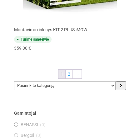
Montavimo rinkinys KIT 2 PLUS iMOW
Turime sandėlyje
359,00
€
1
2
→
Pasirinkite
kategoriją
Gamintojai
BENASSI
(
0
)
Bergoil
(
0
)