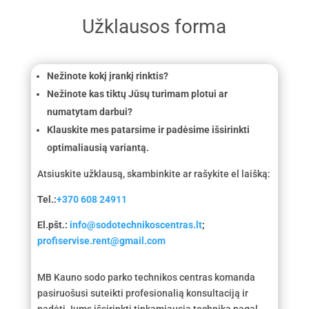
Užklausos forma
Nežinote kokį įrankį rinktis?
Nežinote kas tiktų Jūsų turimam plotui ar
numatytam darbui?
Klauskite mes patarsime ir padėsime išsirinkti
optimaliausią variantą.
Atsiuskite užklausą, skambinkite ar rašykite el laišką:
Tel.:
+370 608 24911
El.pšt.:
info@sodotechnikoscentras.lt
;
profiservise.rent@gmail.com
MB Kauno sodo parko technikos centras komanda
pasiruošusi suteikti profesionalią konsultaciją ir