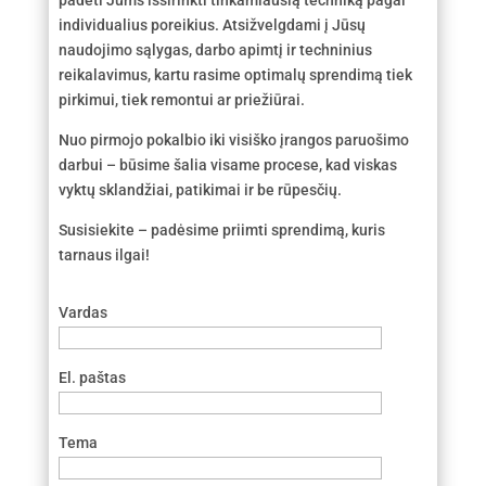
padėti Jums išsirinkti tinkamiausią techniką pagal
individualius poreikius. Atsižvelgdami į Jūsų
naudojimo sąlygas, darbo apimtį ir techninius
reikalavimus, kartu rasime optimalų sprendimą tiek
pirkimui, tiek remontui ar priežiūrai.
Nuo pirmojo pokalbio iki visiško įrangos paruošimo
darbui – būsime šalia visame procese, kad viskas
vyktų sklandžiai, patikimai ir be rūpesčių.
Susisiekite – padėsime priimti sprendimą, kuris
tarnaus ilgai!
Vardas
El. paštas
Tema