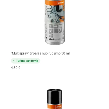
"Multispray" tirpalas nuo rūdijimo 50 ml
Turime sandėlyje
4,30
€