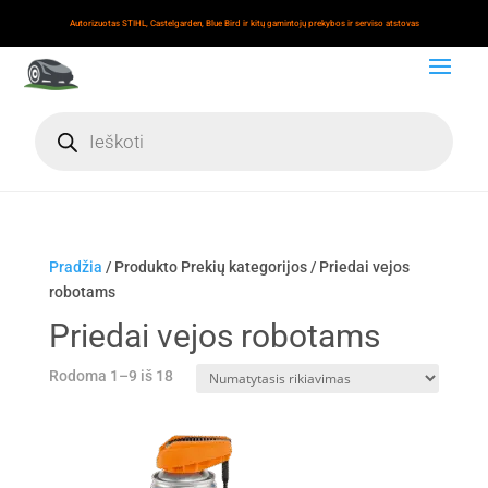
Autorizuotas STIHL, Castelgarden, Blue Bird ir kitų gamintojų prekybos ir serviso atstovas
Products
search
Pradžia
/ Produkto Prekių kategorijos / Priedai vejos
robotams
Priedai vejos robotams
Rodoma 1–9 iš 18