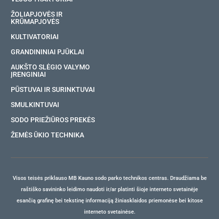
ŽOLIAPJOVĖS IR
KRŪMAPJOVĖS
KULTIVATORIAI
GRANDININIAI PJŪKLAI
AUKŠTO SLĖGIO VALYMO
ĮRENGINIAI
PŪSTUVAI IR SURINKTUVAI
SMULKINTUVAI
SODO PRIEŽIŪROS PREKĖS
ŽEMĖS ŪKIO TECHNIKA
Visos teisės priklauso MB Kauno sodo parko technikos centras. Draudžiama be
raštiško savininko leidimo naudoti ir/ar platinti šioje interneto svetainėje
esančią grafinę bei tekstinę informaciją žiniasklaidos priemonėse bei kitose
interneto svetainėse.