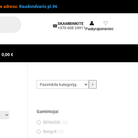
te adresu:
Raudondvario pl.96
👤
♡
SKAMBINKITE
☎
+370 608 24911
Paskyra
Įsimintini
0,00 €
Pasirinkite
kategoriją
Gamintojai
BENASSI
(
0
)
Bergoil
(
0
)