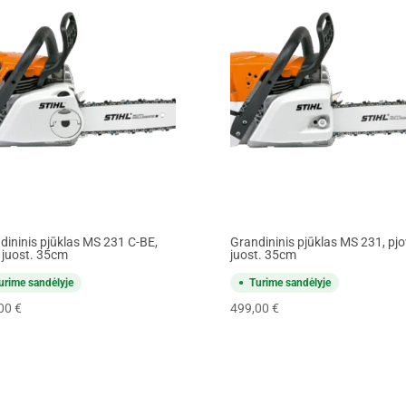
dininis pjūklas MS 231 C-BE,
Grandininis pjūklas MS 231, pjo
. juost. 35cm
juost. 35cm
urime sandėlyje
Turime sandėlyje
,00
€
499,00
€