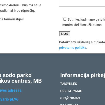
uošimo darbui – būsime šalia
atikimai ir be rūpesčių.
is tarnaus ilgai!
Sutinku, kad mano pateik
manimi dėl šios užklausos.
Pateikdami užklausą sutinkat
privatumo politika
.
 sodo parko
Informacija pirkėj
ikos centras, MB
TAISYKLĖS
uvės adresas:
PRISTATYMAS
GRĄŽINIMAS
vario pl.96