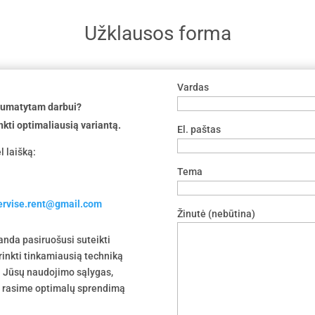
Užklausos forma
Vardas
 numatytam darbui?
nkti optimaliausią variantą.
El. paštas
l laišką:
Tema
servise.rent@gmail.com
Žinutė (nebūtina)
nda pasiruošusi suteikti
irinkti tinkamiausią techniką
 į Jūsų naudojimo sąlygas,
tu rasime optimalų sprendimą