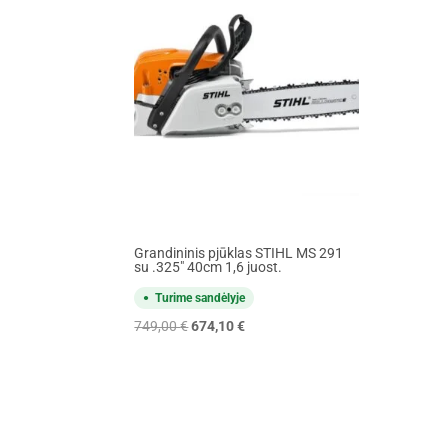
Grandininis pjūklas STIHL MS 291
su .325" 40cm 1,6 juost.
Turime sandėlyje
Original
Current
749,00
€
674,10
€
price
price
was:
is:
749,00 €.
674,10 €.