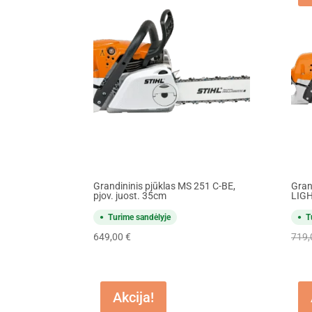
Grandininis pjūklas MS 251 C-BE,
Gran
pjov. juost. 35cm
LIGH
Turime sandėlyje
T
649,00
€
719
Akcija!