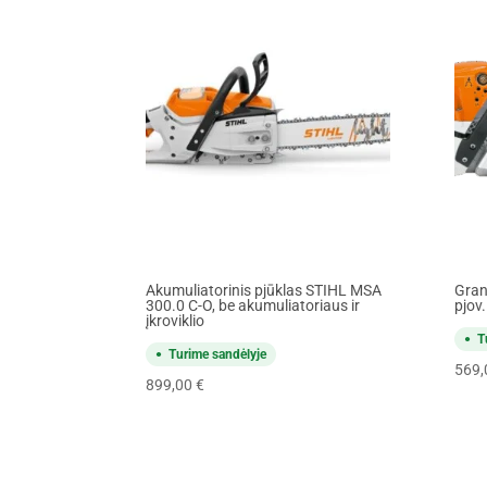
Akumuliatorinis pjūklas STIHL MSA
Gran
300.0 C-O, be akumuliatoriaus ir
pjov
įkroviklio
T
Turime sandėlyje
569
899,00
€