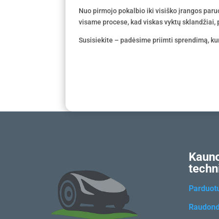
Nuo pirmojo pokalbio iki visiško įrangos par
visame procese, kad viskas vyktų sklandžiai, p
Susisiekite – padėsime priimti sprendimą, kur
Kauno
techn
Parduot
Raudond