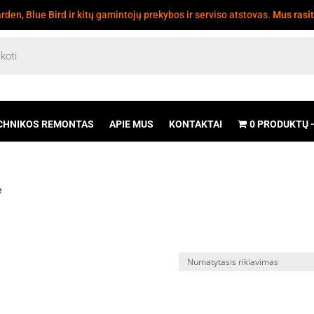
den, Blue Bird ir kitų gamintojų prekybos ir serviso atstovas.
Mus rasi
CHNIKOS REMONTAS
APIE MUS
KONTAKTAI
0 PRODUKTŲ
ė