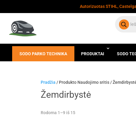
Autorizuotas STIHL, Castelgar
Products
search
SODO PARKO TECHNIKA
PRODUKTAI
SODO TE
Pradžia
/ Produkto Naudojimo sritis / Žemdirbyst
Žemdirbystė
Rodoma 1–9 iš 15