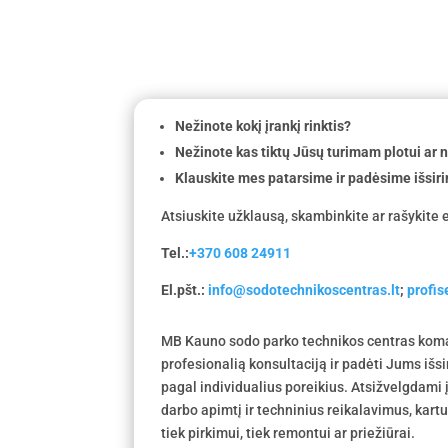
Nežinote kokį įrankį rinktis?
Nežinote kas tiktų Jūsų turimam plotui ar
Klauskite mes patarsime ir padėsime išsiri
Atsiuskite užklausą, skambinkite ar rašykite e
Tel.:
+370 608 24911
El.pšt.:
info@sodotechnikoscentras.lt
;
profi
MB Kauno sodo parko technikos centras koma
profesionalią konsultaciją ir padėti Jums išs
pagal individualius poreikius. Atsižvelgdami
darbo apimtį ir techninius reikalavimus, kar
tiek pirkimui, tiek remontui ar priežiūrai.