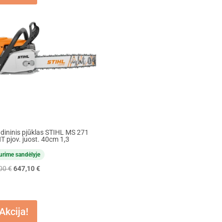
dininis pjūklas STIHL MS 271
T pjov. juost. 40cm 1,3
urime sandėlyje
Original
Current
,00
€
647,10
€
price
price
was:
is:
719,00 €.
647,10 €.
Akcija!