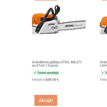
Grandininis pjūklas STIHL MS 271
Gran
su 37cm 1,6 juost.
LIGH
Turime sandėlyje
T
Original
Current
699,00
€
629,10
€
769
price
price
was:
is:
699,00 €.
629,10 €.
Akcija!