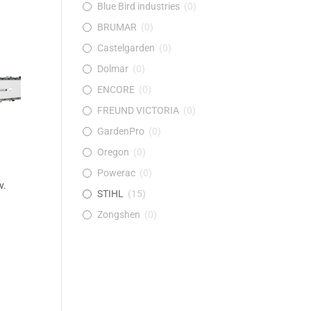
Blue Bird industries
(
0
)
BRUMAR
(
0
)
Castelgarden
(
0
)
Dolmar
(
0
)
ENCORE
(
0
)
FREUND VICTORIA
(
0
)
GardenPro
(
0
)
Oregon
(
0
)
Powerac
(
0
)
v.
STIHL
(
15
)
Zongshen
(
0
)