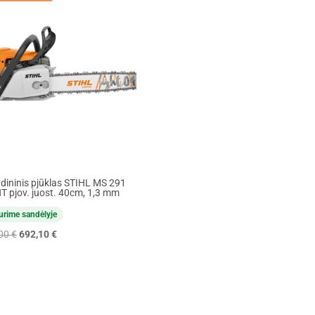
dininis pjūklas STIHL MS 291
T pjov. juost. 40cm, 1,3 mm
urime sandėlyje
Original
Current
,00
€
692,10
€
price
price
was:
is:
769,00 €.
692,10 €.