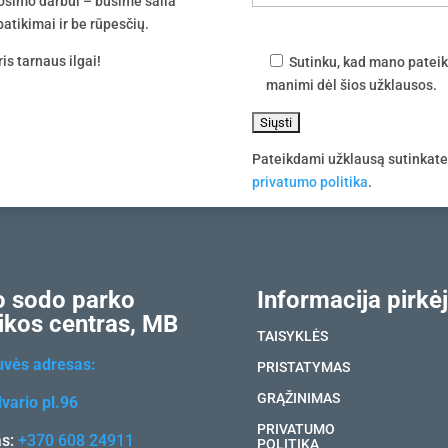
uošimo darbui – būsime šalia
atikimai ir be rūpesčių.
is tarnaus ilgai!
Sutinku, kad mano pateik
manimi dėl šios užklausos.
Pateikdami užklausą sutinkat
privatumo politika
.
 sodo parko
Informacija pirkėj
ikos centras, MB
TAISYKLĖS
uvės adresas:
PRISTATYMAS
GRĄŽINIMAS
vario pl.96
PRIVATUMO
as:
+370 608 24911
POLITIKA