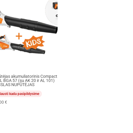
tėjas akumuliatorinis Compact
L BGA 57 (su AK 20 ir AL 101)
AISLAS NUPŪTĖJAS
lausti kada pasipildysime
,00
€