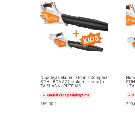
Nupūtėjas akumuliatorinis Compact
Nupū
STIHL BGA 57 (be akum. ir krov.) +
STIH
ŽAISLAS NUPŪTĖJAS
+ Ž
Klausti kada pasipildysime
K
169,00
€
299