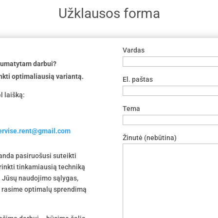
Užklausos forma
Vardas
 numatytam darbui?
nkti optimaliausią variantą.
El. paštas
l laišką:
Tema
servise.rent@gmail.com
Žinutė (nebūtina)
nda pasiruošusi suteikti
irinkti tinkamiausią techniką
 į Jūsų naudojimo sąlygas,
tu rasime optimalų sprendimą