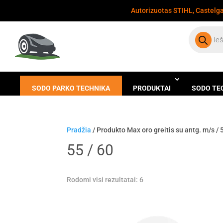
Autorizuotas STIHL, Castelgar
Products
search
SODO PARKO TECHNIKA
PRODUKTAI
SODO TE
Pradžia
/ Produkto Max oro greitis su antg. m/s / 
55 / 60
Rodomi visi rezultatai: 6