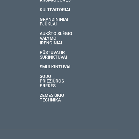
KRŪMAPJOVĖS
KULTIVATORIAI
GRANDININIAI
PJŪKLAI
AUKŠTO SLĖGIO
VALYMO
ĮRENGINIAI
PŪSTUVAI IR
SURINKTUVAI
SMULKINTUVAI
SODO
PRIEŽIŪROS
PREKĖS
ŽEMĖS ŪKIO
TECHNIKA