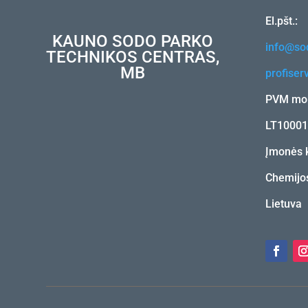
El.pšt.:
KAUNO SODO PARKO
info@sod
TECHNIKOS CENTRAS,
MB
profiser
PVM mok
LT1000
Įmonės 
Chemijos
Lietuva