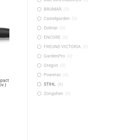
BRUMAR
(
0
)
Castelgarden
(
0
)
Dolmar
(
0
)
ENCORE
(
0
)
FREUND VICTORIA
(
0
)
GardenPro
(
0
)
Oregon
(
0
)
Powerac
(
0
)
mpact
STIHL
(
6
)
ov.)
Zongshen
(
0
)