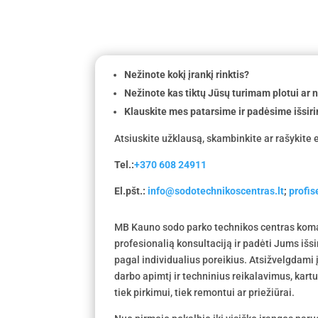
Nežinote kokį įrankį rinktis?
Nežinote kas tiktų Jūsų turimam plotui ar
Klauskite mes patarsime ir padėsime išsiri
Atsiuskite užklausą, skambinkite ar rašykite e
Tel.:
+370 608 24911
El.pšt.:
info@sodotechnikoscentras.lt
;
profi
MB Kauno sodo parko technikos centras koma
profesionalią konsultaciją ir padėti Jums išs
pagal individualius poreikius. Atsižvelgdami
darbo apimtį ir techninius reikalavimus, kar
tiek pirkimui, tiek remontui ar priežiūrai.