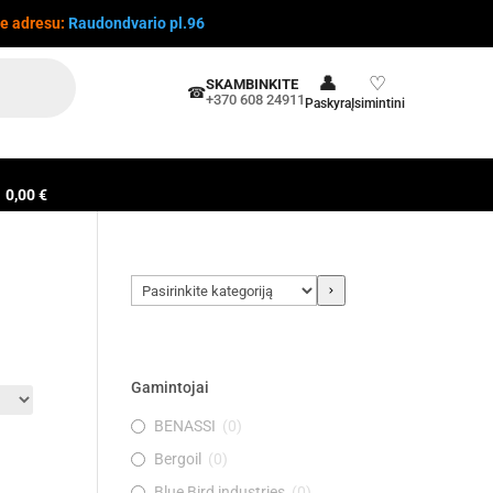
te adresu:
Raudondvario pl.96
👤
♡
SKAMBINKITE
☎
+370 608 24911
Paskyra
Įsimintini
0,00 €
Pasirinkite
kategoriją
Gamintojai
BENASSI
(
0
)
Bergoil
(
0
)
Blue Bird industries
(
0
)