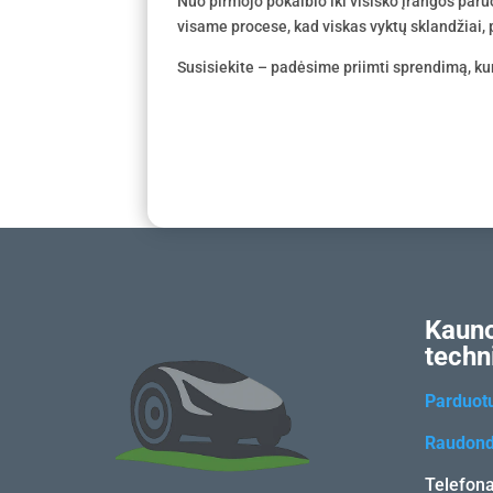
Nuo pirmojo pokalbio iki visiško įrangos par
visame procese, kad viskas vyktų sklandžiai, p
Susisiekite – padėsime priimti sprendimą, kur
Kauno
techn
Parduot
Raudond
Telefon