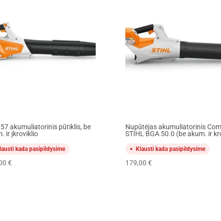
57 akumuliatorinis pūtiklis, be
Nupūtėjas akumuliatorinis Co
 ir įkroviklio
STIHL BGA 50.0 (be akum. ir kr
lausti kada pasipildysime
Klausti kada pasipildysime
,00
€
179,00
€