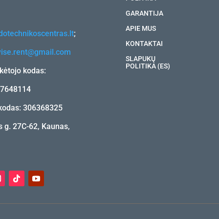
GARANTIJA
APIE MUS
otechnikoscentras.lt
;
KONTAKTAI
vise.rent@gmail.com
SLAPUKŲ
POLITIKA (ES)
ėtojo kodas:
17648114
kodas: 306368325
 g. 27C-62, Kaunas,