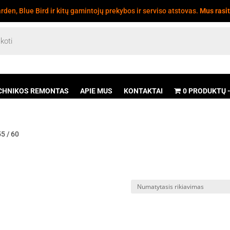
den, Blue Bird ir kitų gamintojų prekybos ir serviso atstovas.
Mus rasi
CHNIKOS REMONTAS
APIE MUS
KONTAKTAI
0 PRODUKTŲ
55 / 60