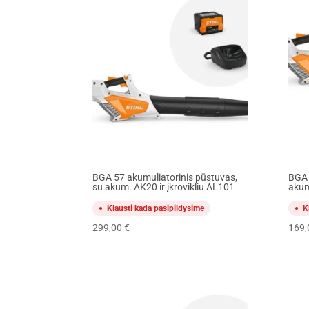
BGA 57 akumuliatorinis pūstuvas,
BGA 
su akum. AK20 ir įkrovikliu AL101
akum.
Klausti kada pasipildysime
K
299,00
€
169