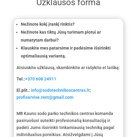
Užklausos forma
Nežinote kokį įrankį rinktis?
Nežinote kas tiktų Jūsų turimam plotui ar
numatytam darbui?
Klauskite mes patarsime ir padėsime išsirinkti
optimaliausią variantą.
Atsiuskite užklausą, skambinkite ar rašykite el laišką:
Tel.:
+370 608 24911
El.pšt.:
info@sodotechnikoscentras.lt
;
profiservise.rent@gmail.com
MB Kauno sodo parko technikos centras komanda
pasiruošusi suteikti profesionalią konsultaciją ir
padėti Jums išsirinkti tinkamiausią techniką pagal
individualius poreikius. Atsižvelgdami į Jūsų