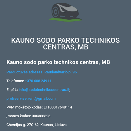
KAUNO SODO PARKO TECHNIKOS
CENTRAS, MB
Kauno sodo parko technikos centras, MB
Parduotuvės adresas: Raudondvario pl.96
Telefonas:
+370 608 24911
El.pšt.:
info@sodotechnikoscentras.lt
;
profiservise.rent@gmail.com
PVM mokėtojo kodas: LT100017648114
Įmonės kodas: 306368325
Chemijos g. 27C-62, Kaunas, Lietuva