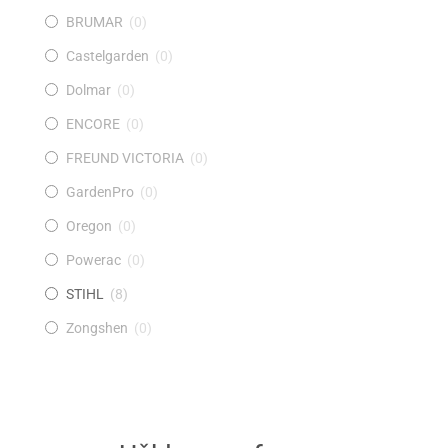
BRUMAR
(
0
)
Castelgarden
(
0
)
Dolmar
(
0
)
ENCORE
(
0
)
FREUND VICTORIA
(
0
)
GardenPro
(
0
)
Oregon
(
0
)
Powerac
(
0
)
STIHL
(
8
)
Zongshen
(
0
)