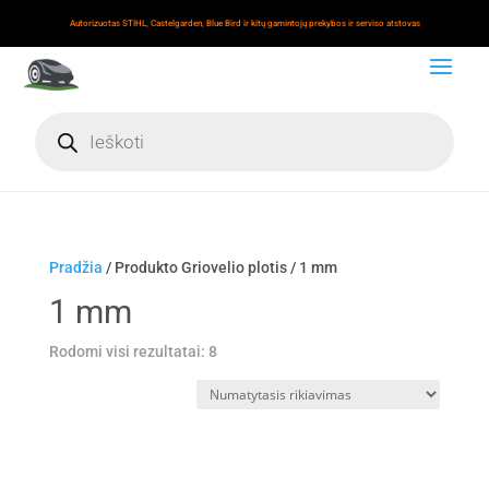
Autorizuotas STIHL, Castelgarden, Blue Bird ir kitų gamintojų prekybos ir serviso atstovas
Products
search
Pradžia
/ Produkto Griovelio plotis / 1 mm
1 mm
Rodomi visi rezultatai: 8