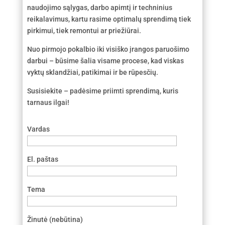
naudojimo sąlygas, darbo apimtį ir techninius
reikalavimus, kartu rasime optimalų sprendimą tiek
pirkimui, tiek remontui ar priežiūrai.
Nuo pirmojo pokalbio iki visiško įrangos paruošimo
darbui – būsime šalia visame procese, kad viskas
vyktų sklandžiai, patikimai ir be rūpesčių.
Susisiekite – padėsime priimti sprendimą, kuris
tarnaus ilgai!
Vardas
El. paštas
Tema
Žinutė (nebūtina)