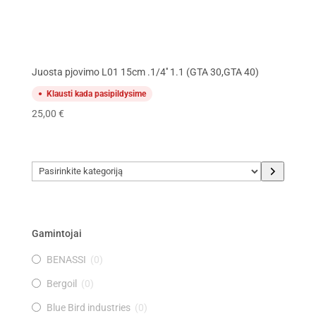
Juosta pjovimo L01 15cm .1/4'' 1.1 (GTA 30,GTA 40)
Klausti kada pasipildysime
25,00
€
Pasirinkite
kategoriją
Gamintojai
BENASSI
(
0
)
Bergoil
(
0
)
Blue Bird industries
(
0
)