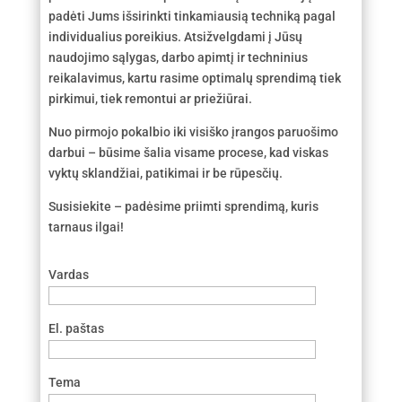
padėti Jums išsirinkti tinkamiausią techniką pagal
individualius poreikius. Atsižvelgdami į Jūsų
naudojimo sąlygas, darbo apimtį ir techninius
reikalavimus, kartu rasime optimalų sprendimą tiek
pirkimui, tiek remontui ar priežiūrai.
Nuo pirmojo pokalbio iki visiško įrangos paruošimo
darbui – būsime šalia visame procese, kad viskas
vyktų sklandžiai, patikimai ir be rūpesčių.
Susisiekite – padėsime priimti sprendimą, kuris
tarnaus ilgai!
Vardas
El. paštas
Tema