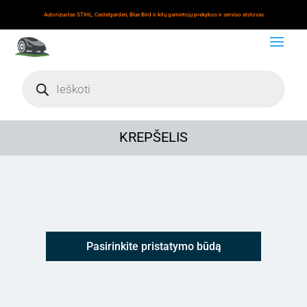
Autorizuotas STIHL, Castelgarden, Blue Bird ir kitų gamintojų prekybos ir serviso atstovas
Products
search
KREPŠELIS
Pasirinkite pristatymo būdą