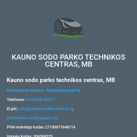
KAUNO SODO PARKO TECHNIKOS
CENTRAS, MB
Kauno sodo parko technikos centras, MB
Parduotuvės adresas: Raudondvario pl.96
Telefonas:
+370 608 24911
El.pšt.:
info@sodotechnikoscentras.lt
;
profiservise.rent@gmail.com
PVM mokėtojo kodas: LT100017648114
Įmonės kodas: 306368325