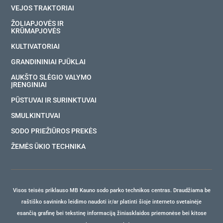
VEJOS TRAKTORIAI
ŽOLIAPJOVĖS IR
KRŪMAPJOVĖS
KULTIVATORIAI
GRANDININIAI PJŪKLAI
AUKŠTO SLĖGIO VALYMO
ĮRENGINIAI
PŪSTUVAI IR SURINKTUVAI
SMULKINTUVAI
SODO PRIEŽIŪROS PREKĖS
ŽEMĖS ŪKIO TECHNIKA
Visos teisės priklauso MB Kauno sodo parko technikos centras. Draudžiama be
raštiško savininko leidimo naudoti ir/ar platinti šioje interneto svetainėje
esančią grafinę bei tekstinę informaciją žiniasklaidos priemonėse bei kitose