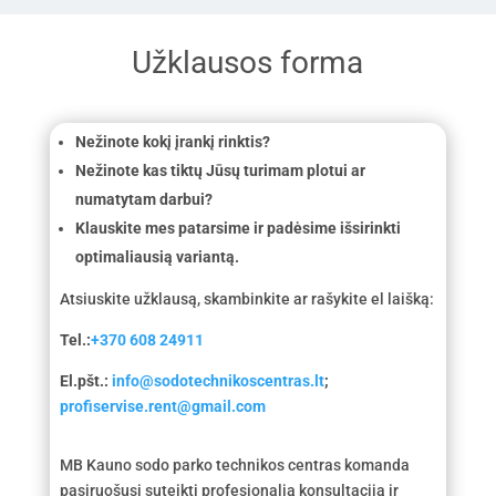
Užklausos forma
Nežinote kokį įrankį rinktis?
Nežinote kas tiktų Jūsų turimam plotui ar
numatytam darbui?
Klauskite mes patarsime ir padėsime išsirinkti
optimaliausią variantą.
Atsiuskite užklausą, skambinkite ar rašykite el laišką:
Tel.:
+370 608 24911
El.pšt.:
info@sodotechnikoscentras.lt
;
profiservise.rent@gmail.com
MB Kauno sodo parko technikos centras komanda
pasiruošusi suteikti profesionalią konsultaciją ir