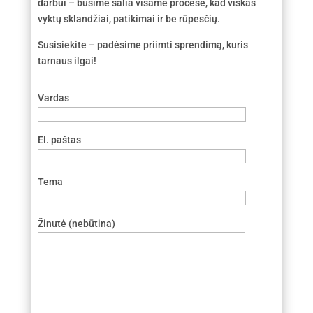
darbui – būsime šalia visame procese, kad viskas
vyktų sklandžiai, patikimai ir be rūpesčių.
Susisiekite – padėsime priimti sprendimą, kuris
tarnaus ilgai!
Vardas
El. paštas
Tema
Žinutė (nebūtina)