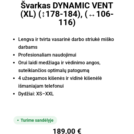
Švarkas DYNAMIC VENT
(XL) (↕178-184), (↔106-
116)
Lengva ir tvirta vasarinė darbo striukė miško
darbams
Profesionaliam naudojimui
Orui laidi medžiaga ir vėdinimo angos,
suteikiančios optimalų patogumą
4 užsegamos kišenės ir vidinė kišenėlė
išmaniajam telefonui
Dydžiai: XS–XXL
Turime sandėlyje
189,00
€