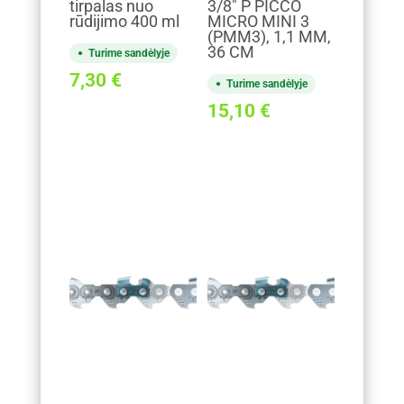
tirpalas nuo
3/8" P PICCO
rūdijimo 400 ml
MICRO MINI 3
(PMM3), 1,1 MM,
36 CM
Turime sandėlyje
7,30
€
Turime sandėlyje
15,10
€