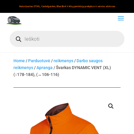
Autorizuotas STIHL, Castelgarden, Blue Bird ir kitų gamintojų prekybos ir serviso atstovas
Products
search
Home
/
Parduotuvė
/
reikmenys
/
Darbo saugos
reikmenys
/
Apranga
/ Švarkas DYNAMIC VENT (XL)
(↕178-184), (↔106-116)