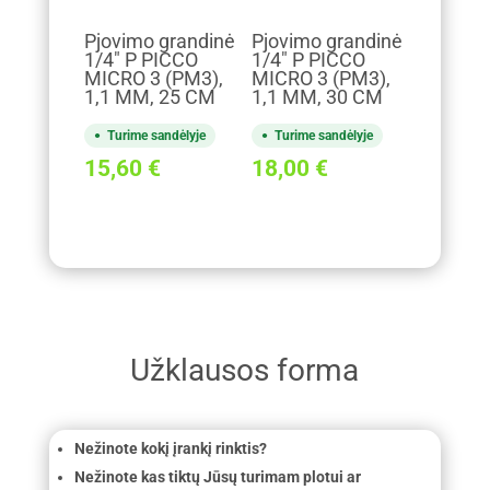
Pjovimo grandinė
Pjovimo grandinė
1/4" P PICCO
1/4" P PICCO
MICRO 3 (PM3),
MICRO 3 (PM3),
1,1 MM, 25 CM
1,1 MM, 30 CM
Turime sandėlyje
Turime sandėlyje
15,60
€
18,00
€
Užklausos forma
Nežinote kokį įrankį rinktis?
Nežinote kas tiktų Jūsų turimam plotui ar