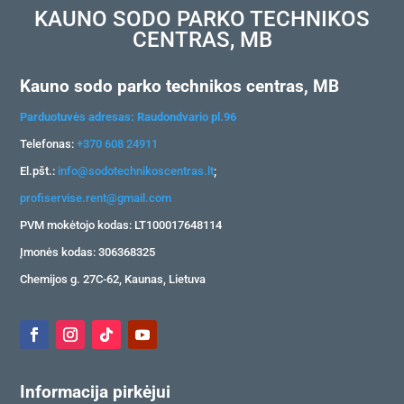
KAUNO SODO PARKO TECHNIKOS
CENTRAS, MB
Kauno sodo parko technikos centras, MB
Parduotuvės adresas: Raudondvario pl.96
Telefonas:
+370 608 24911
El.pšt.:
info@sodotechnikoscentras.lt
;
profiservise.rent@gmail.com
PVM mokėtojo kodas: LT100017648114
Įmonės kodas: 306368325
Chemijos g. 27C-62, Kaunas, Lietuva
Informacija pirkėjui