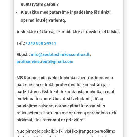
numatytam darbui?
Klauskite mes patarsime ir padėsime išsirinkti
optimaliausią variantą.
Atsiuskite užklausą, skambinkite ar rašykite el laišką:
Tel.:
+370 608 24911
El.pšt.:
info@sodotechnikoscentras.lt
;
profiservise.rent@gmail.com
MB Kauno sodo parko technikos centras komanda
pasiruošusi suteikti profesionalią konsultaciją ir
padėti Jums išsirinkti tinkamiausią techniką pagal
individualius poreikius. Atsižvelgdami į Jūsų
naudojimo sąlygas, darbo apimtį ir techninius
reikalavimus, kartu rasime optimalų sprendimą tiek
pirkimui, tiek remontui ar priežiūrai.
Nuo pirmojo pokalbio iki visiško įrangos paruošimo