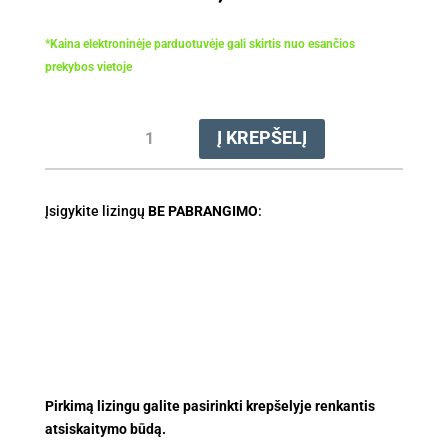
*Kaina elektroninėje parduotuvėje gali skirtis nuo esančios
prekybos vietoje
produkto
Į KREPŠELĮ
kiekis:
Švarkas
DYNAMIC
Įsigykite lizingų
VENT
BE PABRANGIMO
:
(XL)
(↕178-
184),
(↔106-
116)
Pirkimą lizingu galite pasirinkti krepšelyje renkantis
atsiskaitymo būdą.