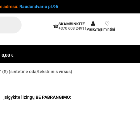
te adresu:
Raudondvario pl.96
👤
♡
SKAMBINKITE
☎
+370 608 24911
Paskyra
Įsimintini
0,00 €
(S) (sintetinė oda/tekstilinis viršus)
Įsigykite lizingų
BE PABRANGIMO
: