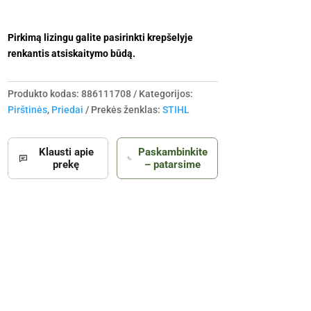
Pirkimą lizingu galite pasirinkti krepšelyje
renkantis atsiskaitymo būdą.
Produkto kodas:
886111708
Kategorijos:
Pirštinės
,
Priedai
Prekės ženklas:
STIHL
Klausti apie
Paskambinkite
prekę
– patarsime