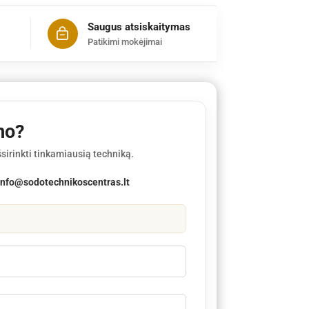
Saugus atsiskaitymas
Patikimi mokėjimai
mo?
sirinkti tinkamiausią techniką.
info@sodotechnikoscentras.lt