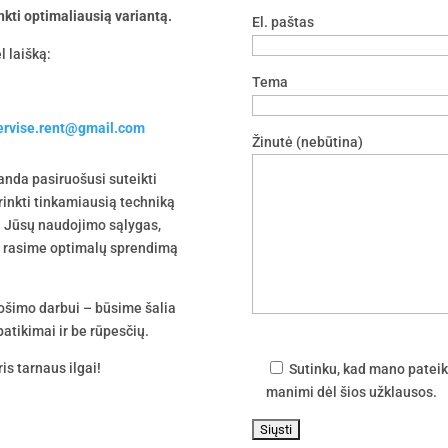
nkti optimaliausią variantą.
El. paštas
l laišką:
Tema
servise.rent@gmail.com
Žinutė (nebūtina)
nda pasiruošusi suteikti
irinkti tinkamiausią techniką
 į Jūsų naudojimo sąlygas,
tu rasime optimalų sprendimą
uošimo darbui – būsime šalia
atikimai ir be rūpesčių.
is tarnaus ilgai!
Sutinku, kad mano pateik
manimi dėl šios užklausos.