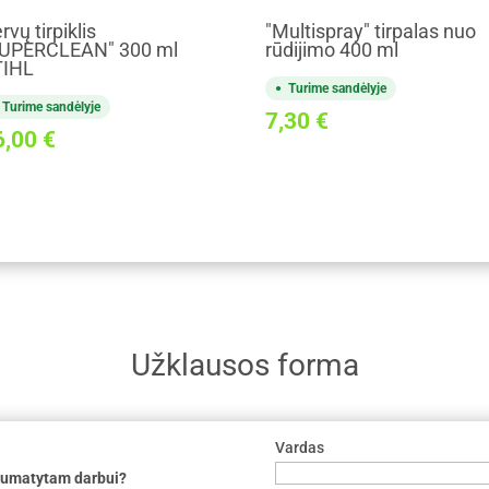
rvų tirpiklis
"Multispray" tirpalas nuo
UPERCLEAN" 300 ml
rūdijimo 400 ml
TIHL
Turime sandėlyje
Turime sandėlyje
7,30
€
6,00
€
Užklausos forma
Vardas
 numatytam darbui?