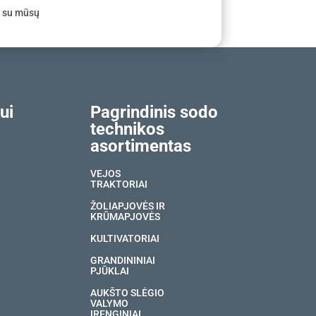
e su mūsų
ui
Pagrindinis sodo
technikos
asortimentas
VEJOS
TRAKTORIAI
ŽOLIAPJOVĖS IR
KRŪMAPJOVĖS
KULTIVATORIAI
GRANDININIAI
PJŪKLAI
AUKŠTO SLĖGIO
VALYMO
ĮRENGINIAI