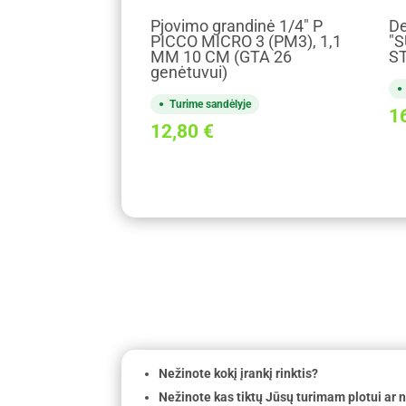
Pjovimo grandinė 1/4" P
De
PICCO MICRO 3 (PM3), 1,1
"S
MM 10 CM (GTA 26
S
genėtuvui)
Turime sandėlyje
1
12,80
€
Nežinote kokį įrankį rinktis?
Nežinote kas tiktų Jūsų turimam plotui ar