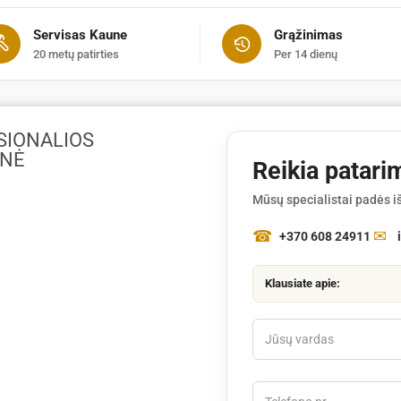
Servisas Kaune
Grąžinimas
20 metų patirties
Per 14 dienų
SIONALIOS
INĖ
Reikia patari
Mūsų specialistai padės iš
+370 608 24911
Klausiate apie: