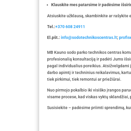
Klauskite mes patarsime ir padėsime išsiri
Atsiuskite užklausą, skambinkite ar rašykite e
Tel.:
+370 608 24911
El.pšt.:
info@sodotechnikoscentras.lt
;
profi
MB Kauno sodo parko technikos centras koma
profesionalią konsultaciją ir padėti Jums išs
pagal individualius poreikius. Atsižvelgdami
darbo apimtį ir techninius reikalavimus, kar
tiek pirkimui, tiek remontui ar priežiūrai.
Nuo pirmojo pokalbio iki visiško įrangos par
visame procese, kad viskas vyktų sklandžiai, p
Susisiekite – padėsime priimti sprendimą, kur