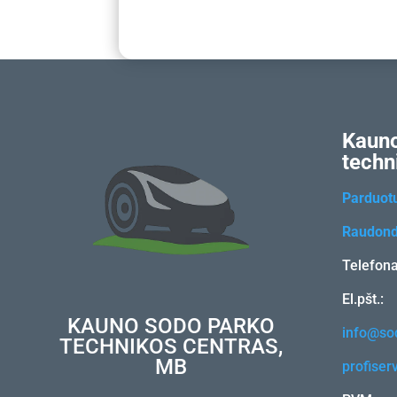
Kauno
techn
Parduot
Raudond
Telefon
El.pšt.:
KAUNO SODO PARKO
info@sod
TECHNIKOS CENTRAS,
MB
profiser