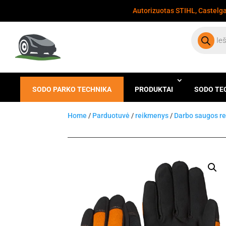
Autorizuotas STIHL, Castelgar
Products
search
SODO PARKO TECHNIKA
PRODUKTAI
SODO TE
Home
/
Parduotuvė
/
reikmenys
/
Darbo saugos r