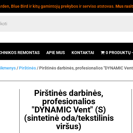
den, Blue Bird ir kitų gamintojų prekybos ir serviso atstovas.
Mus rasi
CHNIKOS REMONTAS
APIE MUS
KONTAKTAI
0 PRODUKTŲ
eikmenys
/
Pirštinės
/ Pirštinės darbinės, profesionalios "DYNAMIC Vent" 
Pirštinės darbinės,
profesionalios
"DYNAMIC Vent" (S)
(sintetinė oda/tekstilinis
viršus)