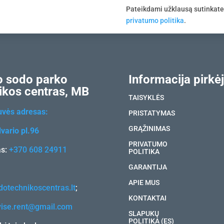
Pateikdami užklausą sutinkat
privatumo politika
.
 sodo parko
Informacija pirkėj
ikos centras, MB
TAISYKLĖS
uvės adresas:
PRISTATYMAS
GRĄŽINIMAS
vario pl.96
PRIVATUMO
as:
+370 608 24911
POLITIKA
GARANTIJA
APIE MUS
otechnikoscentras.lt
;
KONTAKTAI
vise.rent@gmail.com
SLAPUKŲ
POLITIKA (ES)