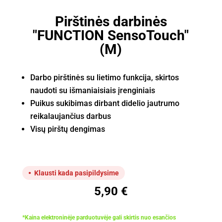
Pirštinės darbinės
"FUNCTION SensoTouch"
(M)
Darbo pirštinės su lietimo funkcija, skirtos
naudoti su išmaniaisiais įrenginiais
Puikus sukibimas dirbant didelio jautrumo
reikalaujančius darbus
Visų pirštų dengimas
Klausti kada pasipildysime
5,90
€
*Kaina elektroninėje parduotuvėje gali skirtis nuo esančios