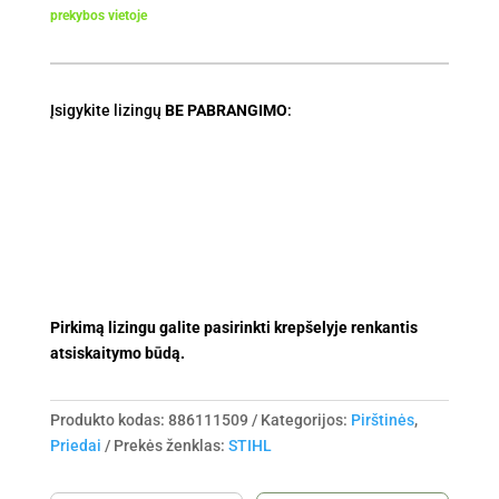
prekybos vietoje
Įsigykite lizingų
BE PABRANGIMO
:
Pirkimą lizingu galite pasirinkti krepšelyje renkantis
atsiskaitymo būdą.
Produkto kodas:
886111509
Kategorijos:
Pirštinės
,
Priedai
Prekės ženklas:
STIHL