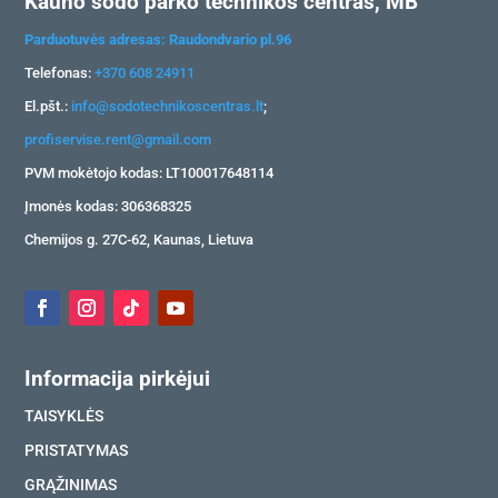
Kauno sodo parko technikos centras, MB
Parduotuvės adresas: Raudondvario pl.96
Telefonas:
+370 608 24911
El.pšt.:
info@sodotechnikoscentras.lt
;
profiservise.rent@gmail.com
PVM mokėtojo kodas: LT100017648114
Įmonės kodas: 306368325
Chemijos g. 27C-62, Kaunas, Lietuva
Informacija pirkėjui
TAISYKLĖS
PRISTATYMAS
GRĄŽINIMAS