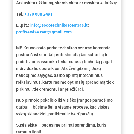
Atsiuskite užklausą, skambinkite ar rašykite el laišką:
Tel.:
+370 608 24911
El.pšt.:
info@sodotechnikoscentras.lt
;
profiservise.rent@gmail.com
MB Kauno sodo parko technikos centras komanda
pasiruošusi suteikti profesionalią konsultaciją ir
padėti Jums išsirinkti tinkamiausią techniką pagal
individualius poreikius. Atsižvelgdami į Jūsų
naudojimo sąlygas, darbo apimtį ir techninius
reikalavimus, kartu rasime optimalų sprendimą tiek
pirkimui, tiek remontui ar priežiūrai.
Nuo pirmojo pokalbio iki visiško įrangos paruošimo
darbui – būsime šalia visame procese, kad viskas
vyktų sklandžiai, patikimai ir be rūpesčių.
Susisiekite – padėsime priimti sprendimą, kuris
tarnaus ilgai!