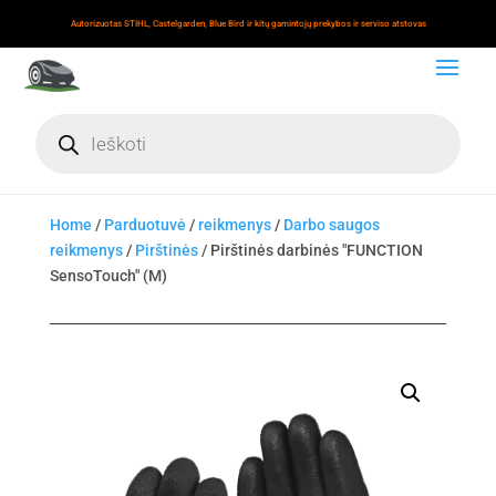
Autorizuotas STIHL, Castelgarden, Blue Bird ir kitų gamintojų prekybos ir serviso atstovas
Products
search
Home
/
Parduotuvė
/
reikmenys
/
Darbo saugos
reikmenys
/
Pirštinės
/ Pirštinės darbinės "FUNCTION
SensoTouch" (M)