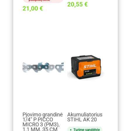
20,55
€
21,00
€
Pjovimo grandinė
Akumuliatorius
1/4" P PICCO
STIHL AK 20
MICRO 3 (PM3),
1,1 MM, 35 CM
Turime sandėlyje