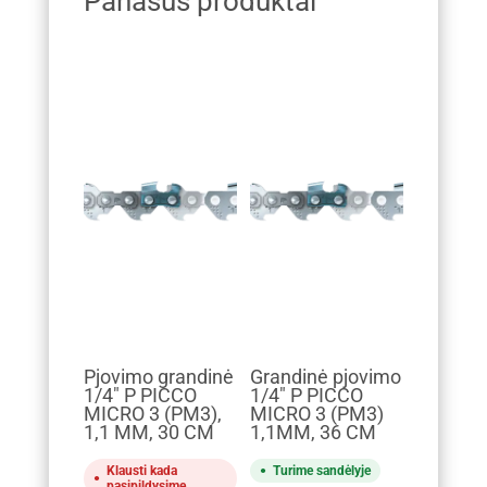
Panašūs produktai
Pjovimo grandinė
Grandinė pjovimo
1/4" P PICCO
1/4" P PICCO
MICRO 3 (PM3),
MICRO 3 (PM3)
1,1 MM, 30 CM
1,1MM, 36 CM
Klausti kada
Turime sandėlyje
pasipildysime