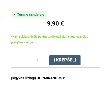
Turime sandėlyje
9,90
€
*Kaina elektroninėje parduotuvėje gali skirtis nuo esančios
prekybos vietoje
produkto
Į KREPŠELĮ
kiekis:
Pirštinės
"FUNCTION
Įsigykite lizingų
DuroGrip"
BE PABRANGIMO
:
(L)
(delno
dalis
iš
latekso)