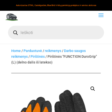
Autorizuotas STIHL, Castelgarden, Blue Bird ir kitų gamintojų prekybos ir serviso atstovas
Products
search
Home
/
Parduotuvė
/
reikmenys
/
Darbo saugos
reikmenys
/
Pirštinės
/ Pirštinės "FUNCTION DuroGrip"
(L) (delno dalis iš latekso)