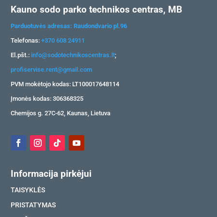
Kauno sodo parko technikos centras, MB
Parduotuvės adresas: Raudondvario pl.96
Telefonas:
+370 608 24911
El.pšt.:
info@sodotechnikoscentras.lt
;
profiservise.rent@gmail.com
PVM mokėtojo kodas: LT100017648114
Įmonės kodas: 306368325
Chemijos g. 27C-62, Kaunas, Lietuva
Informacija pirkėjui
TAISYKLĖS
PRISTATYMAS