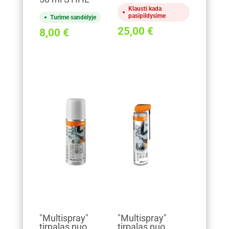
Klausti kada
pasipildysime
Turime sandėlyje
25,00
€
8,00
€
"Multispray"
"Multispray"
tirpalas nuo
tirpalas nuo