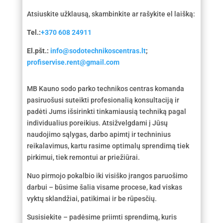
Atsiuskite užklausą, skambinkite ar rašykite el laišką:
Tel.:
+370 608 24911
El.pšt.:
info@sodotechnikoscentras.lt
;
profiservise.rent@gmail.com
MB Kauno sodo parko technikos centras komanda
pasiruošusi suteikti profesionalią konsultaciją ir
padėti Jums išsirinkti tinkamiausią techniką pagal
individualius poreikius. Atsižvelgdami į Jūsų
naudojimo sąlygas, darbo apimtį ir techninius
reikalavimus, kartu rasime optimalų sprendimą tiek
pirkimui, tiek remontui ar priežiūrai.
Nuo pirmojo pokalbio iki visiško įrangos paruošimo
darbui – būsime šalia visame procese, kad viskas
vyktų sklandžiai, patikimai ir be rūpesčių.
Susisiekite – padėsime priimti sprendimą, kuris