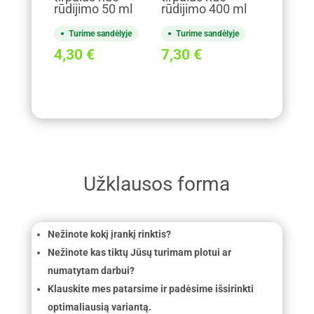
rūdijimo 50 ml
rūdijimo 400 ml
Turime sandėlyje
Turime sandėlyje
4,30
€
7,30
€
Užklausos forma
Nežinote kokį įrankį rinktis?
Nežinote kas tiktų Jūsų turimam plotui ar
numatytam darbui?
Klauskite mes patarsime ir padėsime išsirinkti
optimaliausią variantą.