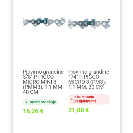
Pjovimo grandinė
Pjovimo grandinė
3/8" P PICCO
1/4" P PICCO
MICRO MINI 3
MICRO 3 (PM3),
(PMM3), 1,1 MM,
1,1 MM, 30 CM
40 CM
Klausti kada
pasipildysime
Turime sandėlyje
21,00
€
16,26
€