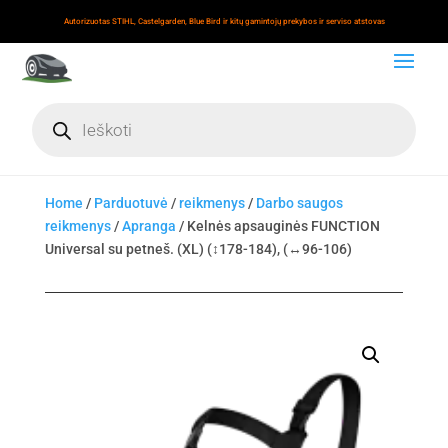
Autorizuotas STIHL, Castelgarden, Blue Bird ir kitų gamintojų prekybos ir serviso atstovas
Products
search
Home
/
Parduotuvė
/
reikmenys
/
Darbo saugos
reikmenys
/
Apranga
/ Kelnės apsauginės FUNCTION
Universal su petneš. (XL) (↕178-184), (↔96-106)