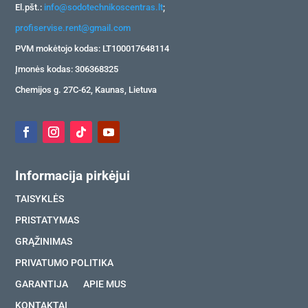
El.pšt.:
info@sodotechnikoscentras.lt
;
profiservise.rent@gmail.com
PVM mokėtojo kodas: LT100017648114
Įmonės kodas: 306368325
Chemijos g. 27C-62, Kaunas, Lietuva
Informacija pirkėjui
TAISYKLĖS
PRISTATYMAS
GRĄŽINIMAS
PRIVATUMO POLITIKA
GARANTIJA
APIE MUS
KONTAKTAI