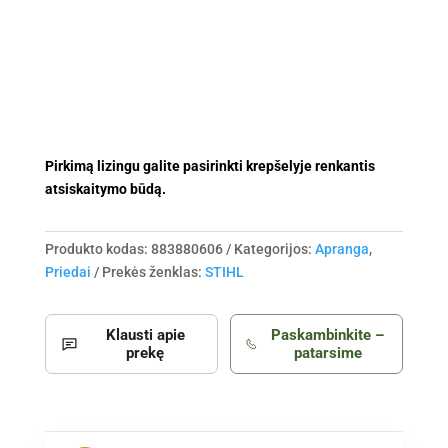
su
petneš.
(XL)
(↕178-
184),
(↔96-
106)
Pirkimą lizingu galite pasirinkti krepšelyje renkantis
atsiskaitymo būdą.
Produkto kodas:
883880606
Kategorijos:
Apranga
,
Priedai
Prekės ženklas:
STIHL
Klausti apie
Paskambinkite –
prekę
patarsime