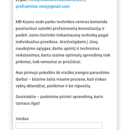
profiservise.rent@gmail.com
MB Kauno sodo parko technikos centras komanda
pasiruošusi suteikti profesionalią konsultaciją ir
padėti Jums išsirinkti tinkamiausią techniką pagal
individualius poreikius. Atsižvelgdami į Jūsų
naudojimo sąlygas, darbo apimtį ir techninius
reikalavimus, kartu rasime optimalų sprendimą tiek
pirkimui, tiek remontui ar priežiūrai.
Nuo pirmojo pokalbio iki visiško įrangos paruošimo
darbui – būsime šalia visame procese, kad viskas
vyktų sklandžiai, patikimai ir be rūpesčių.
Susisiekite – padėsime priimti sprendimą, kuris
tarnaus ilgai!
Vardas