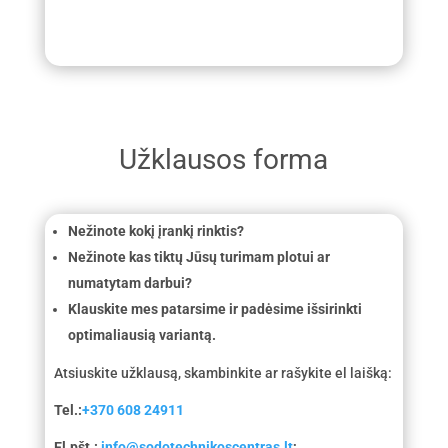
Užklausos forma
Nežinote kokį įrankį rinktis?
Nežinote kas tiktų Jūsų turimam plotui ar
numatytam darbui?
Klauskite mes patarsime ir padėsime išsirinkti
optimaliausią variantą.
Atsiuskite užklausą, skambinkite ar rašykite el laišką:
Tel.:
+370 608 24911
El.pšt.:
info@sodotechnikoscentras.lt
;