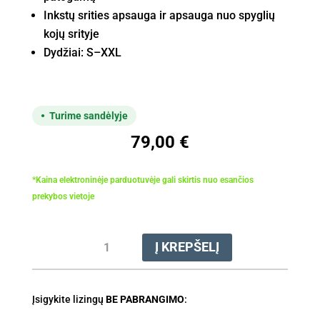
Inkstų srities apsauga ir apsauga nuo spyglių
kojų srityje
Dydžiai: S–XXL
Turime sandėlyje
79,00
€
*Kaina elektroninėje parduotuvėje gali skirtis nuo esančios
prekybos vietoje
produkto
Į KREPŠELĮ
kiekis:
Kelnės
apsauginės
Įsigykite lizingų
FUNCTION
BE PABRANGIMO
:
Universal