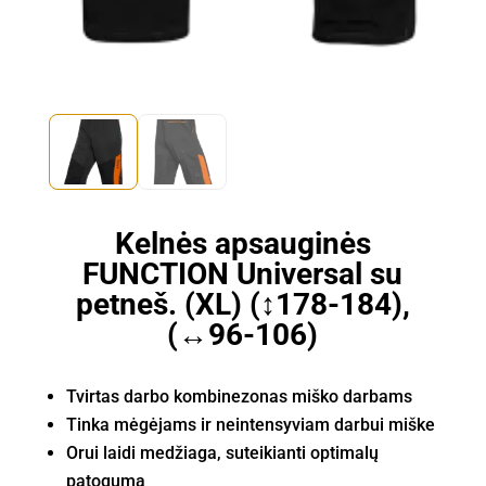
Kelnės apsauginės
FUNCTION Universal su
petneš. (XL) (↕178-184),
(↔96-106)
Tvirtas darbo kombinezonas miško darbams
Tinka mėgėjams ir neintensyviam darbui miške
Orui laidi medžiaga, suteikianti optimalų
patogumą