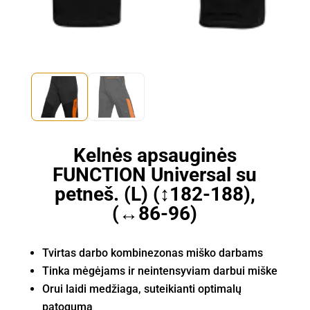
Kelnės apsauginės
FUNCTION Universal su
petneš. (L) (↕182-188),
(↔86-96)
Tvirtas darbo kombinezonas miško darbams
Tinka mėgėjams ir neintensyviam darbui miške
Orui laidi medžiaga, suteikianti optimalų
patogumą