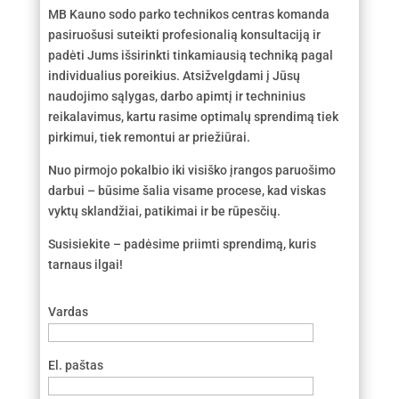
MB Kauno sodo parko technikos centras komanda
pasiruošusi suteikti profesionalią konsultaciją ir
padėti Jums išsirinkti tinkamiausią techniką pagal
individualius poreikius. Atsižvelgdami į Jūsų
naudojimo sąlygas, darbo apimtį ir techninius
reikalavimus, kartu rasime optimalų sprendimą tiek
pirkimui, tiek remontui ar priežiūrai.
Nuo pirmojo pokalbio iki visiško įrangos paruošimo
darbui – būsime šalia visame procese, kad viskas
vyktų sklandžiai, patikimai ir be rūpesčių.
Susisiekite – padėsime priimti sprendimą, kuris
tarnaus ilgai!
Vardas
El. paštas