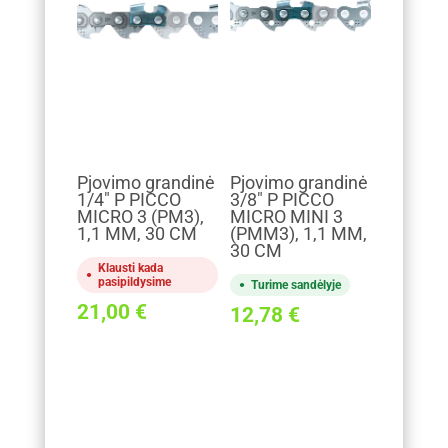
Pjovimo grandinė
Pjovimo grandinė
1/4" P PICCO
3/8" P PICCO
MICRO 3 (PM3),
MICRO MINI 3
1,1 MM, 30 CM
(PMM3), 1,1 MM,
30 CM
Klausti kada
pasipildysime
Turime sandėlyje
21,00
€
12,78
€