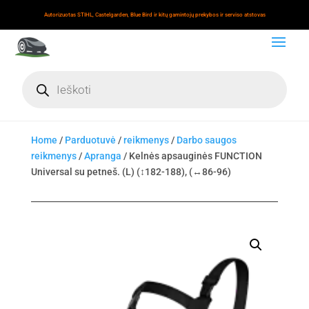
Autorizuotas STIHL, Castelgarden, Blue Bird ir kitų gamintojų prekybos ir serviso atstovas
Products
search
Home
/
Parduotuvė
/
reikmenys
/
Darbo saugos
reikmenys
/
Apranga
/ Kelnės apsauginės FUNCTION
Universal su petneš. (L) (↕182-188), (↔86-96)