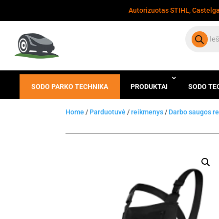
Autorizuotas STIHL, Castelgar
Products
search
SODO PARKO TECHNIKA
PRODUKTAI
SODO TE
Home
/
Parduotuvė
/
reikmenys
/
Darbo saugos r