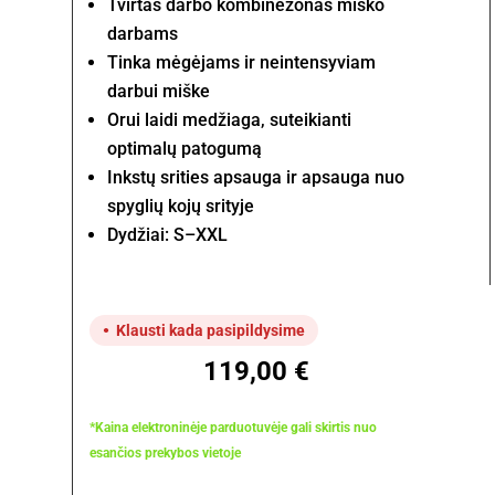
Tvirtas darbo kombinezonas miško
darbams
Tinka mėgėjams ir neintensyviam
darbui miške
Orui laidi medžiaga, suteikianti
optimalų patogumą
Inkstų srities apsauga ir apsauga nuo
spyglių kojų srityje
Dydžiai: S–XXL
Klausti kada pasipildysime
119,00
€
*Kaina elektroninėje parduotuvėje gali skirtis nuo
esančios prekybos vietoje