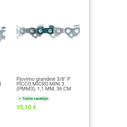
Pjovimo grandinė 3/8" P
1
PICCO MICRO MINI 3
(PMM3), 1,1 MM, 36 CM
Turime sandėlyje
15,10
€