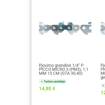
Pjovimo grandinė 1/4" P
Pj
PICCO MICRO 3 (PM3), 1,1
PI
MM 15 CM (GTA 30,40)
M
ge
Turime sandėlyje
14,80
€
1