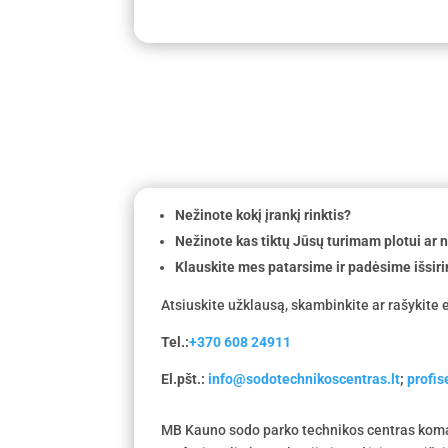
Nežinote kokį įrankį rinktis?
Nežinote kas tiktų Jūsų turimam plotui ar
Klauskite mes patarsime ir padėsime išsiri
Atsiuskite užklausą, skambinkite ar rašykite e
Tel.:
+370 608 24911
El.pšt.:
info@sodotechnikoscentras.lt
;
profi
MB Kauno sodo parko technikos centras koma