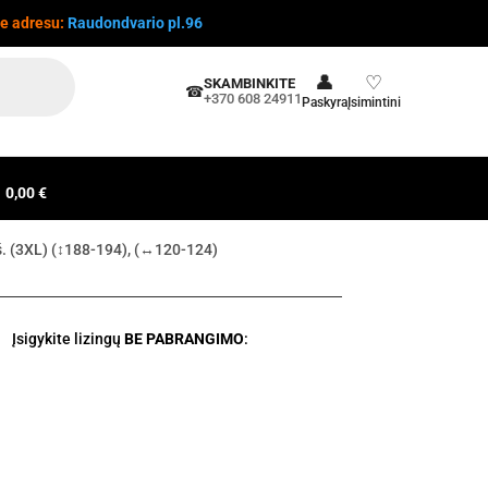
te adresu:
Raudondvario pl.96
👤
♡
SKAMBINKITE
☎
+370 608 24911
Paskyra
Įsimintini
0,00 €
. (3XL) (↕188-194), (↔120-124)
Įsigykite lizingų
BE PABRANGIMO
: