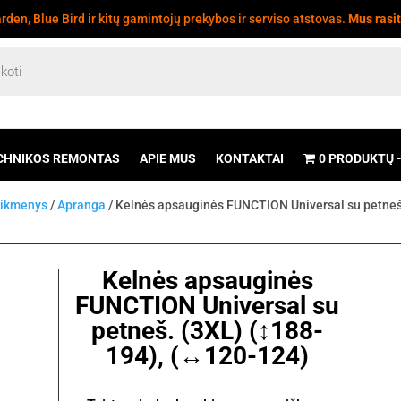
den, Blue Bird ir kitų gamintojų prekybos ir serviso atstovas.
Mus rasi
CHNIKOS REMONTAS
APIE MUS
KONTAKTAI
0 PRODUKTŲ
eikmenys
/
Apranga
/ Kelnės apsauginės FUNCTION Universal su petneš
Kelnės apsauginės
FUNCTION Universal su
petneš. (3XL) (↕188-
194), (↔120-124)