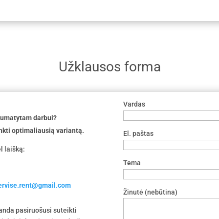
Užklausos forma
Vardas
 numatytam darbui?
nkti optimaliausią variantą.
El. paštas
l laišką:
Tema
servise.rent@gmail.com
Žinutė (nebūtina)
nda pasiruošusi suteikti