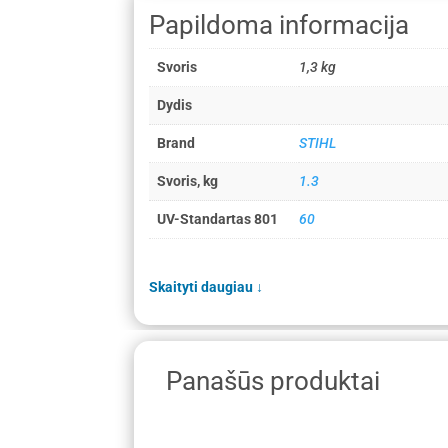
Papildoma informacija
Svoris
1,3 kg
Dydis
Brand
STIHL
Svoris, kg
1.3
UV-Standartas 801
60
Skaityti daugiau
↓
Panašūs produktai