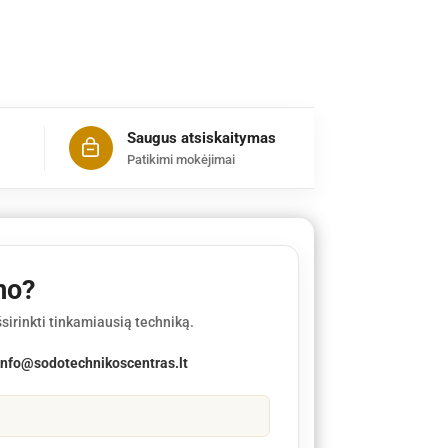
Saugus atsiskaitymas
Patikimi mokėjimai
mo?
sirinkti tinkamiausią techniką.
info@sodotechnikoscentras.lt