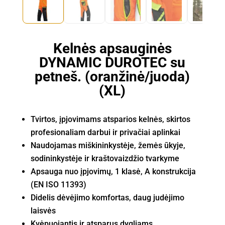
Kelnės apsauginės
DYNAMIC DUROTEC su
petneš. (oranžinė/juoda)
(XL)
Tvirtos, įpjovimams atsparios kelnės, skirtos
profesionaliam darbui ir privačiai aplinkai
Naudojamas miškininkystėje, žemės ūkyje,
sodininkystėje ir kraštovaizdžio tvarkyme
Apsauga nuo įpjovimų, 1 klasė, A konstrukcija
(EN ISO 11393)
Didelis dėvėjimo komfortas, daug judėjimo
laisvės
Kvėpuojantis ir atsparus dygliams