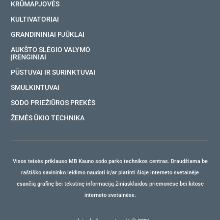
KRŪMAPJOVĖS
KULTIVATORIAI
GRANDININIAI PJŪKLAI
AUKŠTO SLĖGIO VALYMO
ĮRENGINIAI
PŪSTUVAI IR SURINKTUVAI
SMULKINTUVAI
SODO PRIEŽIŪROS PREKĖS
ŽEMĖS ŪKIO TECHNIKA
Visos teisės priklauso MB Kauno sodo parko technikos centras. Draudžiama be
raštiško savininko leidimo naudoti ir/ar platinti šioje interneto svetainėje
esančią grafinę bei tekstinę informaciją žiniasklaidos priemonėse bei kitose
interneto svetainėse.