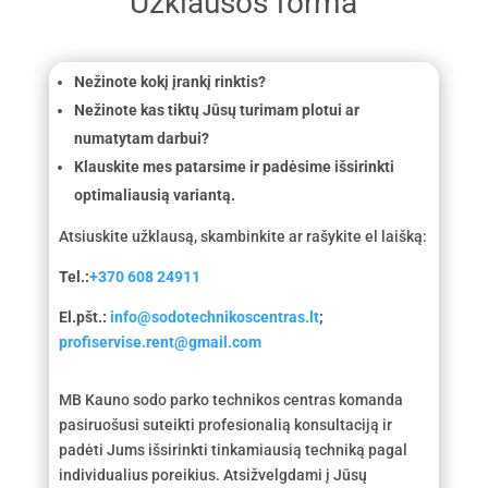
Užklausos forma
Nežinote kokį įrankį rinktis?
Nežinote kas tiktų Jūsų turimam plotui ar
numatytam darbui?
Klauskite mes patarsime ir padėsime išsirinkti
optimaliausią variantą.
Atsiuskite užklausą, skambinkite ar rašykite el laišką:
Tel.:
+370 608 24911
El.pšt.:
info@sodotechnikoscentras.lt
;
profiservise.rent@gmail.com
MB Kauno sodo parko technikos centras komanda
pasiruošusi suteikti profesionalią konsultaciją ir
padėti Jums išsirinkti tinkamiausią techniką pagal
individualius poreikius. Atsižvelgdami į Jūsų