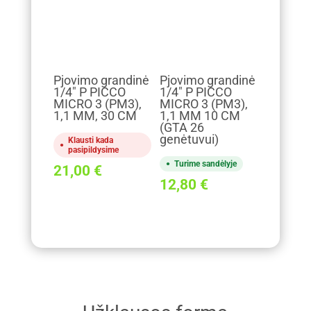
Pjovimo grandinė
Pjovimo grandinė
1/4" P PICCO
1/4" P PICCO
MICRO 3 (PM3),
MICRO 3 (PM3),
1,1 MM, 30 CM
1,1 MM 10 CM
(GTA 26
genėtuvui)
Klausti kada
pasipildysime
Turime sandėlyje
21,00
€
12,80
€