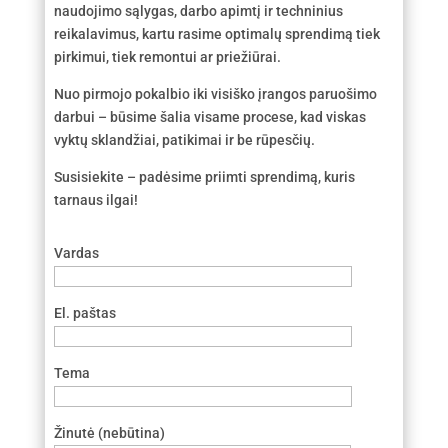
naudojimo sąlygas, darbo apimtį ir techninius
reikalavimus, kartu rasime optimalų sprendimą tiek
pirkimui, tiek remontui ar priežiūrai.
Nuo pirmojo pokalbio iki visiško įrangos paruošimo
darbui – būsime šalia visame procese, kad viskas
vyktų sklandžiai, patikimai ir be rūpesčių.
Susisiekite – padėsime priimti sprendimą, kuris
tarnaus ilgai!
Vardas
El. paštas
Tema
Žinutė (nebūtina)