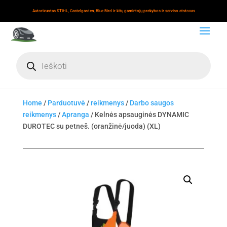
Autorizuotas STIHL, Castelgarden, Blue Bird ir kitų gamintojų prekybos ir serviso atstovas
Products
search
Home
/
Parduotuvė
/
reikmenys
/
Darbo saugos
reikmenys
/
Apranga
/ Kelnės apsauginės DYNAMIC
DUROTEC su petneš. (oranžinė/juoda) (XL)