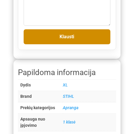
Papildoma informacija
Dydis
XL
Brand
STIHL
Prekių kategorijos
Apranga
Apsauga nuo
1 klasė
įpjovimo