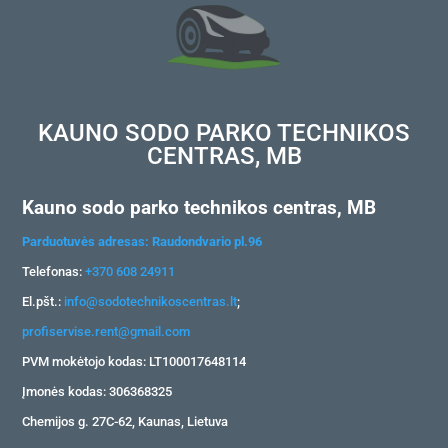
KAUNO SODO PARKO TECHNIKOS
CENTRAS, MB
Kauno sodo parko technikos centras, MB
Parduotuvės adresas: Raudondvario pl.96
Telefonas:
+370 608 24911
El.pšt.:
info@sodotechnikoscentras.lt
;
profiservise.rent@gmail.com
PVM mokėtojo kodas: LT100017648114
Įmonės kodas: 306368325
Chemijos g. 27C-62, Kaunas, Lietuva