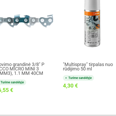
ovimo grandinė 3/8" P
"Multispray" tirpalas nuo
CCO MICRO MINI 3
rūdijimo 50 ml
PMM3), 1.1 MM 40CM
Turime sandėlyje
Turime sandėlyje
4,30
€
6,55
€