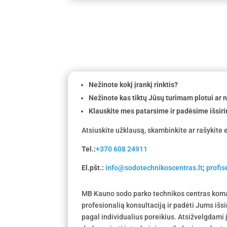
Nežinote kokį įrankį rinktis?
Nežinote kas tiktų Jūsų turimam plotui ar
Klauskite mes patarsime ir padėsime išsiri
Atsiuskite užklausą, skambinkite ar rašykite e
Tel.:
+370 608 24911
El.pšt.:
info@sodotechnikoscentras.lt
;
profi
MB Kauno sodo parko technikos centras koma
profesionalią konsultaciją ir padėti Jums išs
pagal individualius poreikius. Atsižvelgdami