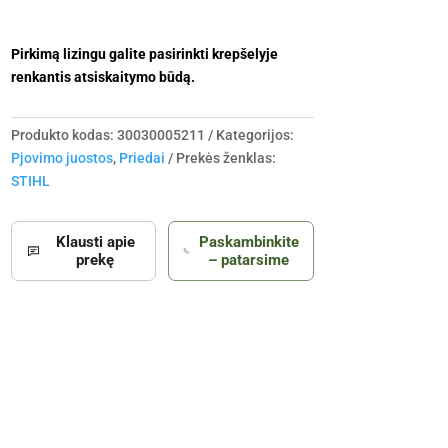
Pirkimą lizingu galite pasirinkti krepšelyje
renkantis atsiskaitymo būdą.
Produkto kodas:
30030005211
Kategorijos:
Pjovimo juostos
,
Priedai
Prekės ženklas:
STIHL
Klausti apie
Paskambinkite
prekę
– patarsime