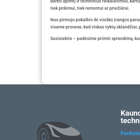
darbo apimtį ir techninius reikalavimus, kar
tiek pirkimui, tiek remontui ar priežiūrai.
Nuo pirmojo pokalbio iki visiško įrangos par
visame procese, kad viskas vyktų sklandžiai, p
Susisiekite – padėsime priimti sprendimą, kur
Kauno
techn
Parduot