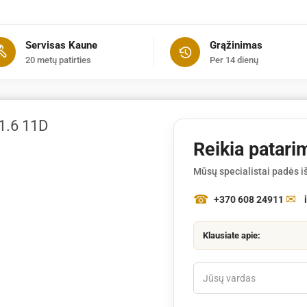
37cm
.3/8"
Servisas Kaune
Grąžinimas
1.6
20 metų patirties
Per 14 dienų
11D
1.6 11D
Reikia patari
Mūsų specialistai padės iš
+370 608 24911
Klausiate apie: