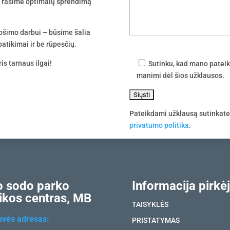
tu rasime optimalų sprendimą
uošimo darbui – būsime šalia
atikimai ir be rūpesčių.
is tarnaus ilgai!
Sutinku, kad mano pateik
manimi dėl šios užklausos.
Pateikdami užklausą sutinkat
privatumo politika
.
 sodo parko
Informacija pirkėj
ikos centras, MB
TAISYKLĖS
uvės adresas:
PRISTATYMAS