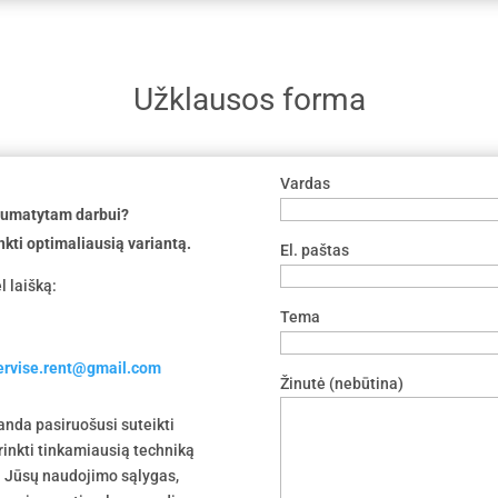
Užklausos forma
Vardas
 numatytam darbui?
nkti optimaliausią variantą.
El. paštas
l laišką:
Tema
servise.rent@gmail.com
Žinutė (nebūtina)
nda pasiruošusi suteikti
irinkti tinkamiausią techniką
 į Jūsų naudojimo sąlygas,