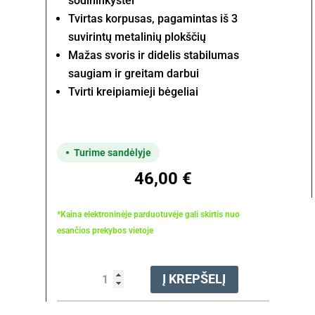
sodininkystei
Tvirtas korpusas, pagamintas iš 3
suvirintų metalinių plokščių
Mažas svoris ir didelis stabilumas
saugiam ir greitam darbui
Tvirti kreipiamieji bėgeliai
Turime sandėlyje
46,00
€
*Kaina elektroninėje parduotuvėje gali skirtis nuo
esančios prekybos vietoje
produkto
Į KREPŠELĮ
kiekis:
Juosta
pjovimo