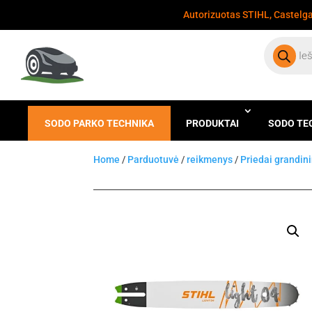
Autorizuotas STIHL, Castelgar
Products
search
SODO PARKO TECHNIKA
PRODUKTAI
SODO TE
Home
/
Parduotuvė
/
reikmenys
/
Priedai grandin