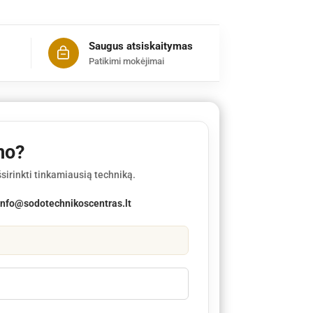
Saugus atsiskaitymas
Patikimi mokėjimai
mo?
sirinkti tinkamiausią techniką.
info@sodotechnikoscentras.lt