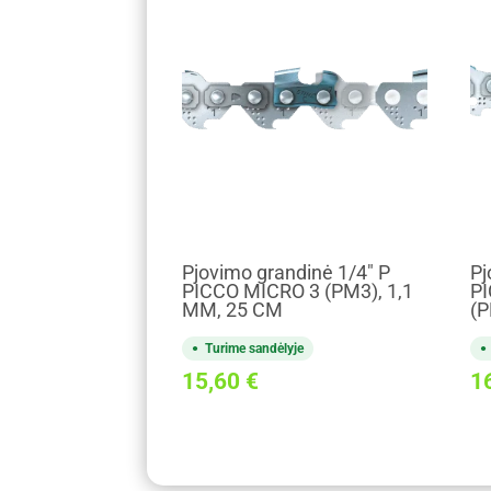
Pjovimo grandinė 1/4" P
Pj
PICCO MICRO 3 (PM3), 1,1
PI
MM, 25 CM
(
Turime sandėlyje
15,60
€
1