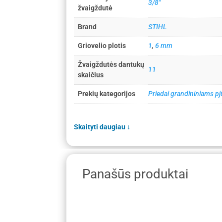
3/8"
žvaigždutė
Brand
STIHL
Griovelio plotis
1
,
6 mm
Žvaigždutės dantukų
11
skaičius
Prekių kategorijos
Priedai grandininiams p
Skaityti daugiau
↓
Panašūs produktai