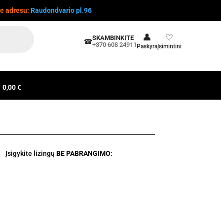
te adresu:
Raudondvario pl.96
👤
♡
SKAMBINKITE
☎
+370 608 24911
Paskyra
Įsimintini
0,00 €
Įsigykite lizingų
BE PABRANGIMO
: