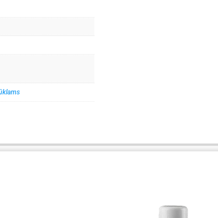
jūklams