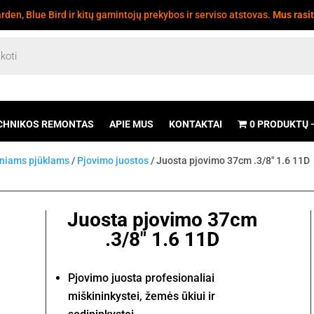
den, Blue Bird ir kitų gamintojų prekybos ir serviso atstovas.
Mus rasi
CHNIKOS REMONTAS
APIE MUS
KONTAKTAI
0 PRODUKTŲ
iniams pjūklams
/
Pjovimo juostos
/ Juosta pjovimo 37cm .3/8" 1.6 11D
Juosta pjovimo 37cm
.3/8" 1.6 11D
Pjovimo juosta profesionaliai
miškininkystei, žemės ūkiui ir