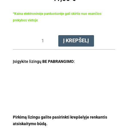
*Kaina elektroninėje parduotuvėje gali skirtis nuo esančios
prekybos vietoje
produkto
Į KREPŠELĮ
kiekis:
Grandinė
pjovimo
Įsigykite lizingų
63PD3
BE PABRANGIMO
:
.3/8"
1.3
30cm
Pirkimą lizingu galite pasirinkti krepšelyje renkantis
atsiskaitymo būdą.