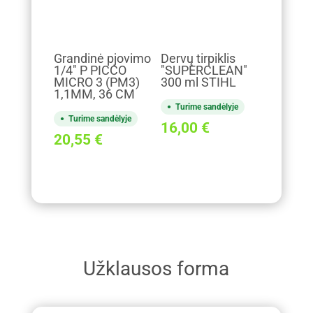
Grandinė pjovimo
Dervų tirpiklis
1/4" P PICCO
"SUPERCLEAN"
MICRO 3 (PM3)
300 ml STIHL
1,1MM, 36 CM
Turime sandėlyje
Turime sandėlyje
16,00
€
20,55
€
Užklausos forma