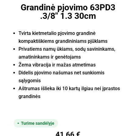
Grandinė pjovimo 63PD3
.3/8" 1.3 30cm
Tvirta kietmetalio pjovimo grandinė
kompaktiškiems grandininiams pjūklams
Privatiems namų ūkiams, sodų savininkams,
amatininkams ir genėtojams
Žema vibracija ir mažas atmetimas
Didelis pjovimo našumas net sunkiomis
sąlygomis
Aštrumas išlieka iki 10 kartų ilgiau nei įprastos
grandinės
Turime sandėlyje
41,66
€