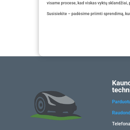
visame procese, kad viskas vyktų sklandžiai, p
Susisiekite – padėsime priimti sprendimą, kur
Kauno
techn
Parduot
Raudond
Telefon