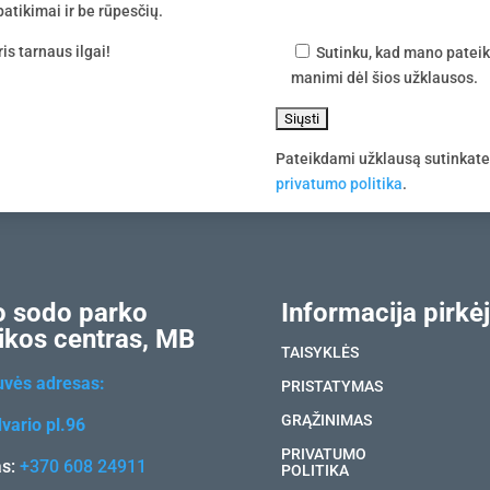
atikimai ir be rūpesčių.
is tarnaus ilgai!
Sutinku, kad mano pateik
manimi dėl šios užklausos.
Pateikdami užklausą sutinkat
privatumo politika
.
 sodo parko
Informacija pirkėj
ikos centras, MB
TAISYKLĖS
uvės adresas:
PRISTATYMAS
GRĄŽINIMAS
vario pl.96
PRIVATUMO
as:
+370 608 24911
POLITIKA