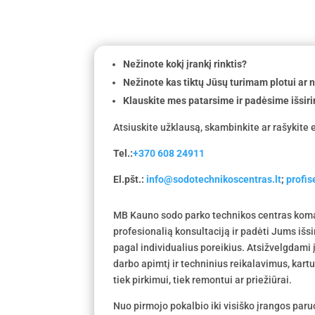
Nežinote kokį įrankį rinktis?
Nežinote kas tiktų Jūsų turimam plotui ar
Klauskite mes patarsime ir padėsime išsiri
Atsiuskite užklausą, skambinkite ar rašykite e
Tel.:
+370 608 24911
El.pšt.:
info@sodotechnikoscentras.lt
;
profi
MB Kauno sodo parko technikos centras koma
profesionalią konsultaciją ir padėti Jums išs
pagal individualius poreikius. Atsižvelgdami
darbo apimtį ir techninius reikalavimus, kar
tiek pirkimui, tiek remontui ar priežiūrai.
Nuo pirmojo pokalbio iki visiško įrangos par