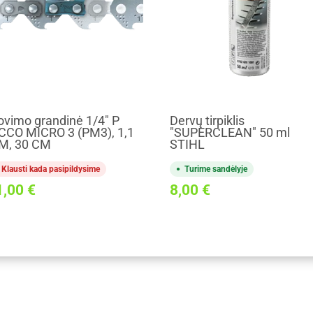
ovimo grandinė 1/4" P
Dervų tirpiklis
CCO MICRO 3 (PM3), 1,1
"SUPERCLEAN" 50 ml
M, 30 CM
STIHL
Klausti kada pasipildysime
Turime sandėlyje
1,00
€
8,00
€