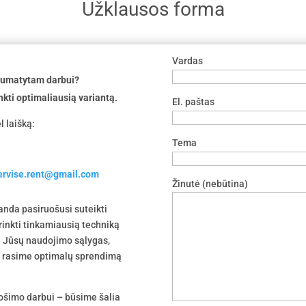
Užklausos forma
Vardas
 numatytam darbui?
nkti optimaliausią variantą.
El. paštas
l laišką:
Tema
servise.rent@gmail.com
Žinutė (nebūtina)
nda pasiruošusi suteikti
irinkti tinkamiausią techniką
 į Jūsų naudojimo sąlygas,
tu rasime optimalų sprendimą
uošimo darbui – būsime šalia