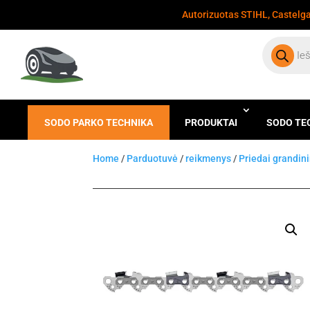
Autorizuotas STIHL, Castelgar
Products
search
SODO PARKO TECHNIKA
PRODUKTAI
SODO TE
Home
/
Parduotuvė
/
reikmenys
/
Priedai grandin