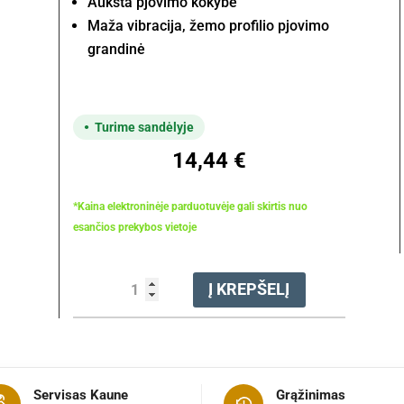
Aukšta pjovimo kokybė
Maža vibracija, žemo profilio pjovimo
grandinė
Turime sandėlyje
14,44
€
*Kaina elektroninėje parduotuvėje gali skirtis nuo
esančios prekybos vietoje
produkto
Į KREPŠELĮ
kiekis:
Grandinė
pjovimo
61PS3
PRO
Servisas Kaune
Grąžinimas
.3/8"