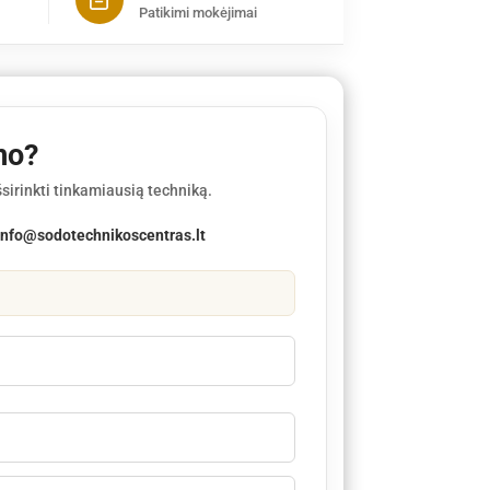
Patikimi mokėjimai
mo?
sirinkti tinkamiausią techniką.
info@sodotechnikoscentras.lt