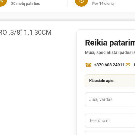
20 metų patirties
Per 14 dienų
1.1
30cm
 .3/8" 1.1 30CM
Reikia patari
Mūsų specialistai padės iš
+370 608 24911
Klausiate apie: