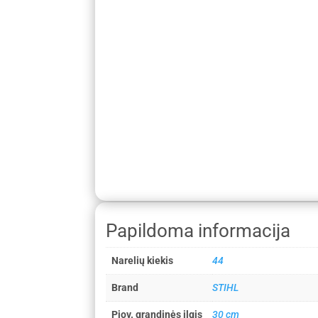
Papildoma informacija
Narelių kiekis
44
Brand
STIHL
Pjov. grandinės ilgis
30 cm