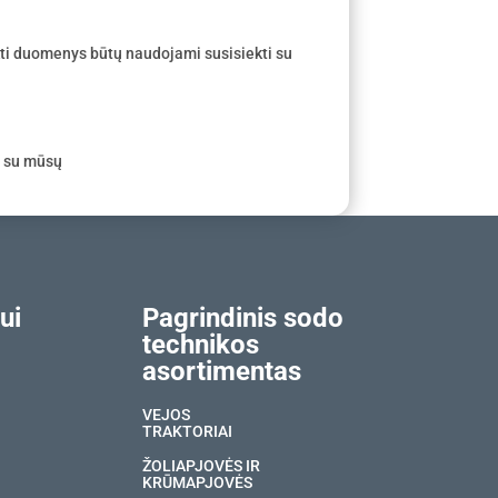
ti duomenys būtų naudojami susisiekti su
e su mūsų
ui
Pagrindinis sodo
technikos
asortimentas
VEJOS
TRAKTORIAI
ŽOLIAPJOVĖS IR
KRŪMAPJOVĖS