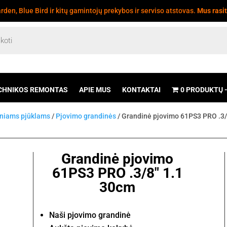
den, Blue Bird ir kitų gamintojų prekybos ir serviso atstovas.
Mus rasi
CHNIKOS REMONTAS
APIE MUS
KONTAKTAI
0 PRODUKTŲ
iniams pjūklams
/
Pjovimo grandinės
/ Grandinė pjovimo 61PS3 PRO .3/
Grandinė pjovimo
61PS3 PRO .3/8" 1.1
30cm
Naši pjovimo grandinė