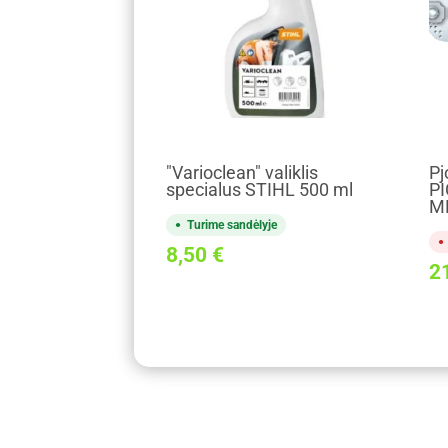
"Varioclean" valiklis
Pj
specialus STIHL 500 ml
PI
M
Turime sandėlyje
8,50
€
2