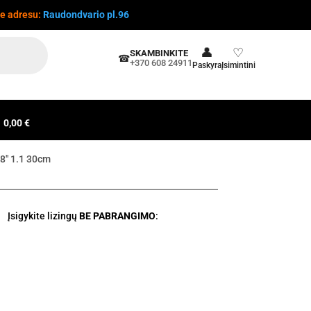
te adresu:
Raudondvario pl.96
👤
♡
SKAMBINKITE
☎
+370 608 24911
Paskyra
Įsimintini
0,00 €
8" 1.1 30cm
Įsigykite lizingų
BE PABRANGIMO
: