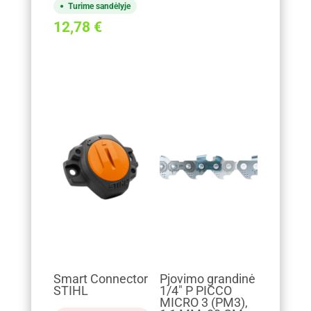
Turime sandėlyje
12,78
€
Smart Connector
Pjovimo grandinė
STIHL
1/4" P PICCO
MICRO 3 (PM3),