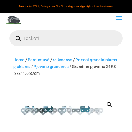
Autorizuotas STIHL, Castelgarden, Blue Bird ir kitų gamintojų prekybos ir serviso atstovas
Products
search
Home
/
Parduotuvė
/
reikmenys
/
Priedai grandininiams
pjūklams
/
Pjovimo grandinės
/ Grandinė pjovimo 36RS
.3/8" 1.6 37cm