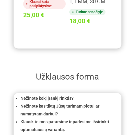
1,1 MM, 30 CM
Klausti kada
pasipildysime
Turime sandėlyje
25,00
€
18,00
€
Užklausos forma
Nežinote kokį įrankį rinktis?
Nežinote kas tiktų Jūsų turimam plotui ar
numatytam darbui?
Klauskite mes patarsime ir padėsime išsirinkti
optimaliausią variantą.