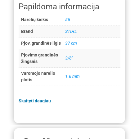
Papildoma informacija
Narelių kiekis
56
Brand
STIHL
Pjov. grandinės ilgis
37 cm
Pjovimo grandinės
3/8"
žingsnis
Varomojo narelio
1.6 mm
plotis
Skaityti daugiau
↓