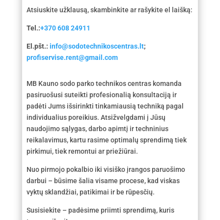
Atsiuskite užklausą, skambinkite ar rašykite el laišką:
Tel.:
+370 608 24911
El.pšt.:
info@sodotechnikoscentras.lt
;
profiservise.rent@gmail.com
MB Kauno sodo parko technikos centras komanda
pasiruošusi suteikti profesionalią konsultaciją ir
padėti Jums išsirinkti tinkamiausią techniką pagal
individualius poreikius. Atsižvelgdami į Jūsų
naudojimo sąlygas, darbo apimtį ir techninius
reikalavimus, kartu rasime optimalų sprendimą tiek
pirkimui, tiek remontui ar priežiūrai.
Nuo pirmojo pokalbio iki visiško įrangos paruošimo
darbui – būsime šalia visame procese, kad viskas
vyktų sklandžiai, patikimai ir be rūpesčių.
Susisiekite – padėsime priimti sprendimą, kuris