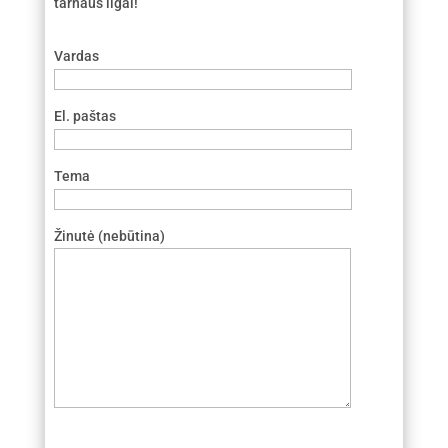
tarnaus ilgai!
Vardas
El. paštas
Tema
Žinutė (nebūtina)