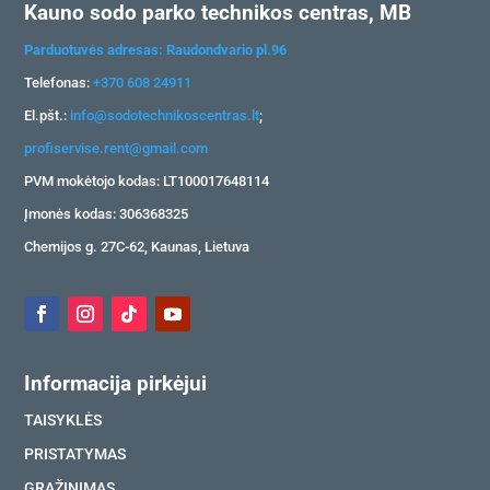
Kauno sodo parko technikos centras, MB
Parduotuvės adresas: Raudondvario pl.96
Telefonas:
+370 608 24911
El.pšt.:
info@sodotechnikoscentras.lt
;
profiservise.rent@gmail.com
PVM mokėtojo kodas: LT100017648114
Įmonės kodas: 306368325
Chemijos g. 27C-62, Kaunas, Lietuva
Informacija pirkėjui
TAISYKLĖS
PRISTATYMAS
GRĄŽINIMAS