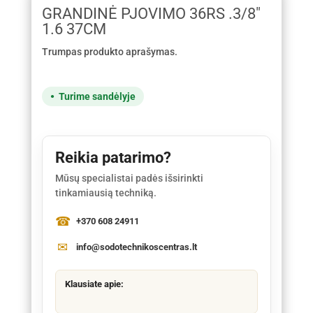
GRANDINĖ PJOVIMO 36RS .3/8"
1.6 37CM
Trumpas produkto aprašymas.
Turime sandėlyje
Reikia patarimo?
Mūsų specialistai padės išsirinkti
tinkamiausią techniką.
+370 608 24911
info@sodotechnikoscentras.lt
Klausiate apie: