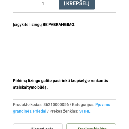
Į KREPŠELĮ
kiekis:
Grandinė
pjovimo
Įsigykite lizingų
36RS
BE PABRANGIMO
:
.3/8"
1.6
37cm
Pirkimą lizingu galite pasirinkti krepšelyje renkantis
atsiskaitymo būdą.
Produkto kodas:
36210000056
Kategorijos:
Pjovimo
grandinės
,
Priedai
Prekės ženklas:
STIHL