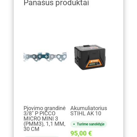
Panašūs produktai
Pjovimo grandinė
Akumuliatorius
3/8" P PICCO
STIHL AK 10
MICRO MINI 3
(PMM3), 1,1 MM,
Turime sandėlyje
30 CM
95,00
€