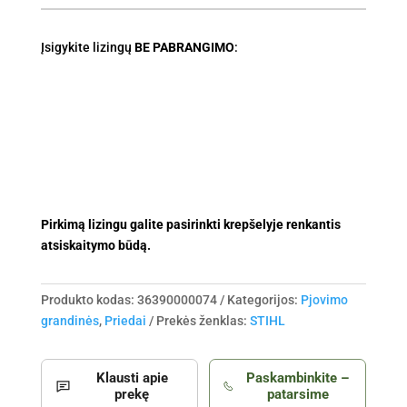
Įsigykite lizingų
BE PABRANGIMO
:
Pirkimą lizingu galite pasirinkti krepšelyje renkantis
atsiskaitymo būdą.
Produkto kodas:
36390000074
Kategorijos:
Pjovimo
grandinės
,
Priedai
Prekės ženklas:
STIHL
Klausti apie
Paskambinkite –
prekę
patarsime