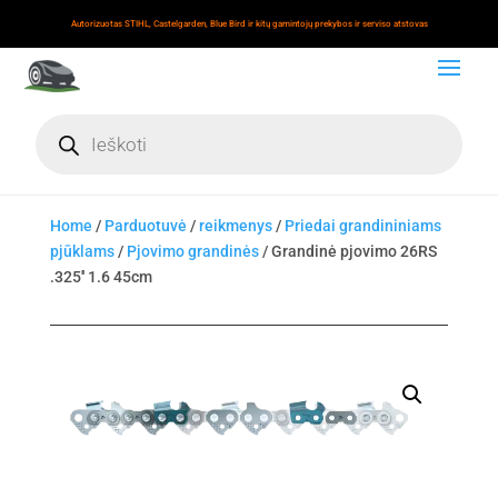
Autorizuotas STIHL, Castelgarden, Blue Bird ir kitų gamintojų prekybos ir serviso atstovas
Products
search
Home
/
Parduotuvė
/
reikmenys
/
Priedai grandininiams
pjūklams
/
Pjovimo grandinės
/ Grandinė pjovimo 26RS
.325'' 1.6 45cm