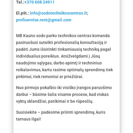
Tel.:
+370 608 24911
El.pšt.:
info@sodotechnikoscentras.lt
;
profiservise.rent@gmail.com
MB Kauno sodo parko technikos centras komanda
pasiruošusi suteikti profesionalią konsultaciją ir
padėti Jums išsirinkti tinkamiausią techniką pagal
individualius poreikius. Atsižvelgdami į Jūsų
naudojimo sąlygas, darbo apimtį ir techninius
reikalavimus, kartu rasime optimalų sprendimą tiek
pirkimui, tiek remontui ar priežiūrai.
Nuo pirmojo pokalbio iki visiško įrangos paruošimo
darbui – būsime šalia visame procese, kad viskas
vyktų sklandžiai, patikimai ir be rūpesčių.
Susisiekite – padėsime priimti sprendimą, kuris
tarnaus ilgai!