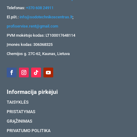
Telefonas:
+370 608 24911
El.pšt.:
info@sodotechnikoscentras.lt
;
profiservise.rent@gmail.com
PVM mokėtojo kodas: LT100017648114
Įmonės kodas: 306368325
Chemijos g. 27C-62, Kaunas, Lietuva
Informacija pirkėjui
TAISYKLĖS
PRISTATYMAS
GRĄŽINIMAS
PRIVATUMO POLITIKA