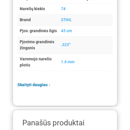
Narelių kiekis
74
Brand
STIHL
Pjov. grandinės ilgis
45 cm
Pjovimo grandinės
.325"
žingsnis
Varomojo narelio
1.6 mm
plotis
Skaityti daugiau
↓
Panašūs produktai