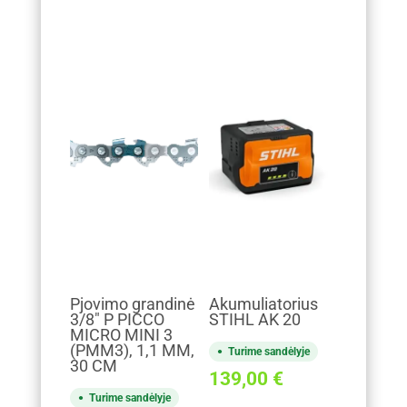
Pjovimo grandinė
Akumuliatorius
3/8" P PICCO
STIHL AK 20
MICRO MINI 3
(PMM3), 1,1 MM,
Turime sandėlyje
30 CM
139,00
€
Turime sandėlyje