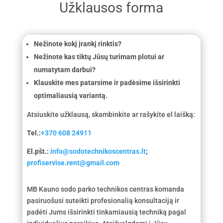
Užklausos forma
Nežinote kokį įrankį rinktis?
Nežinote kas tiktų Jūsų turimam plotui ar
numatytam darbui?
Klauskite mes patarsime ir padėsime išsirinkti
optimaliausią variantą.
Atsiuskite užklausą, skambinkite ar rašykite el laišką:
Tel.:
+370 608 24911
El.pšt.:
info@sodotechnikoscentras.lt
;
profiservise.rent@gmail.com
MB Kauno sodo parko technikos centras komanda
pasiruošusi suteikti profesionalią konsultaciją ir
padėti Jums išsirinkti tinkamiausią techniką pagal