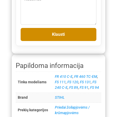
Papildoma informacija
FR 410 C-E
,
FR 460 TC-EM
,
Tinka modeliams
FS 111
,
FS 120
,
FS 131
,
FS
240 C-E
,
FS 89
,
FS 91
,
FS 94
Brand
STIHL
Priedai žoliapjovėms /
Prekių kategorijos
krūmapjovėms