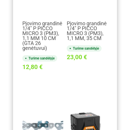
Pjovimo grandinė
Pjovimo grandinė
1/4" P PICCO
1/4" P PICCO
MICRO 3 (PM3),
MICRO 3 (PM3),
1,1 MM 10 CM
1,1 MM, 35 CM
(GTA 26
genėtuvui)
Turime sandėlyje
23,00
€
Turime sandėlyje
12,80
€