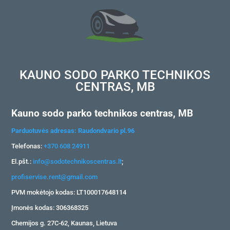
KAUNO SODO PARKO TECHNIKOS
CENTRAS, MB
Kauno sodo parko technikos centras, MB
Parduotuvės adresas: Raudondvario pl.96
Telefonas:
+370 608 24911
El.pšt.:
info@sodotechnikoscentras.lt
;
profiservise.rent@gmail.com
PVM mokėtojo kodas: LT100017648114
Įmonės kodas: 306368325
Chemijos g. 27C-62, Kaunas, Lietuva