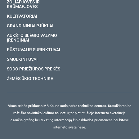
ŽOLIAPJOVĖS IR
KRŪMAPJOVĖS
KULTIVATORIAI
GRANDININIAI PJŪKLAI
AUKŠTO SLĖGIO VALYMO
ĮRENGINIAI
PŪSTUVAI IR SURINKTUVAI
SMULKINTUVAI
SODO PRIEŽIŪROS PREKĖS
ŽEMĖS ŪKIO TECHNIKA
Visos teisės priklauso MB Kauno sodo parko technikos centras. Draudžiama be
raštiško savininko leidimo naudoti ir/ar platinti šioje interneto svetainėje
esančią grafinę bei tekstinę informaciją žiniasklaidos priemonėse bei kitose
interneto svetainėse.