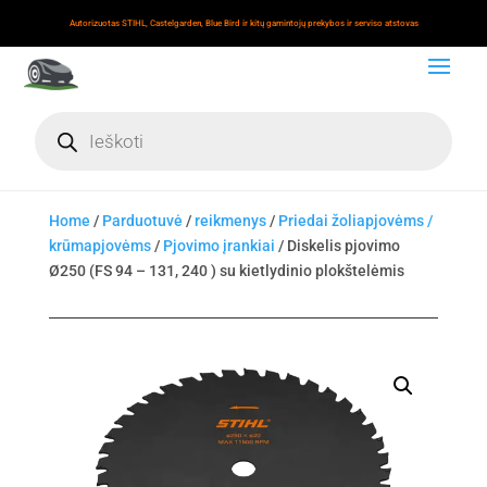
Autorizuotas STIHL, Castelgarden, Blue Bird ir kitų gamintojų prekybos ir serviso atstovas
Products
search
Home
/
Parduotuvė
/
reikmenys
/
Priedai žoliapjovėms /
krūmapjovėms
/
Pjovimo įrankiai
/ Diskelis pjovimo
Ø250 (FS 94 – 131, 240 ) su kietlydinio plokštelėmis