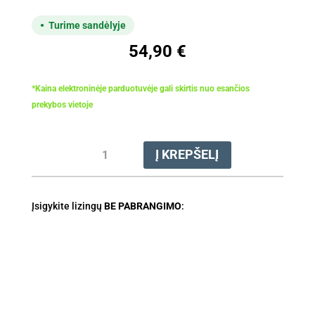
Turime sandėlyje
54,90
€
*Kaina elektroninėje parduotuvėje gali skirtis nuo esančios
prekybos vietoje
produkto
Į KREPŠELĮ
kiekis:
Diskelis
pjovimo
Įsigykite lizingų
Ø250
BE PABRANGIMO
:
(FS
94
-
131,
240
)