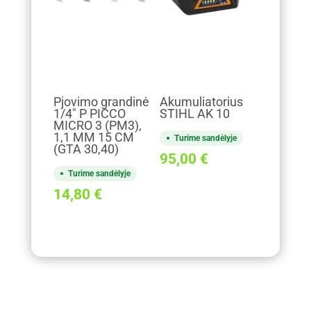
Pjovimo grandinė
Akumuliatorius
1/4" P PICCO
STIHL AK 10
MICRO 3 (PM3),
1,1 MM 15 CM
Turime sandėlyje
(GTA 30,40)
95,00
€
Turime sandėlyje
14,80
€