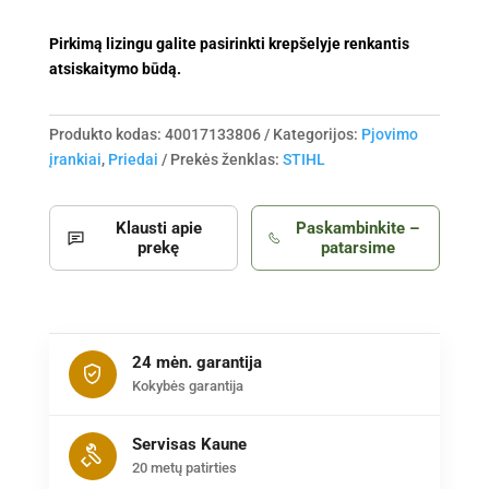
su
kietlydinio
Pirkimą lizingu galite pasirinkti krepšelyje renkantis
plokštelėmis
atsiskaitymo būdą.
Produkto kodas:
40017133806
Kategorijos:
Pjovimo
įrankiai
,
Priedai
Prekės ženklas:
STIHL
Klausti apie
Paskambinkite –
prekę
patarsime
24 mėn. garantija
Kokybės garantija
Servisas Kaune
20 metų patirties