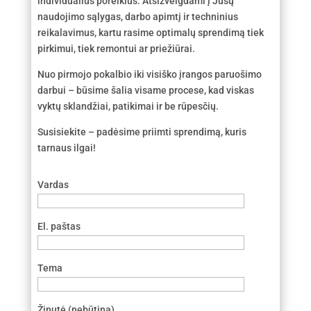
individualius poreikius. Atsižvelgdami į Jūsų
naudojimo sąlygas, darbo apimtį ir techninius
reikalavimus, kartu rasime optimalų sprendimą tiek
pirkimui, tiek remontui ar priežiūrai.
Nuo pirmojo pokalbio iki visiško įrangos paruošimo
darbui – būsime šalia visame procese, kad viskas
vyktų sklandžiai, patikimai ir be rūpesčių.
Susisiekite – padėsime priimti sprendimą, kuris
tarnaus ilgai!
Vardas
El. paštas
Tema
Žinutė (nebūtina)