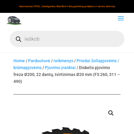
Autorizuotas STIHL, Castelgarden, Blue Bird ir kitų gamintojų prekybos ir serviso atstovas
Products
search
Home
/
Parduotuvė
/
reikmenys
/
Priedai žoliapjovėms /
krūmapjovėms
/
Pjovimo įrankiai
/ Diskelis pjovimo
freza Ø200, 22 dantų, tvirtinimas Ø20 mm (FS 260, 311 –
490)