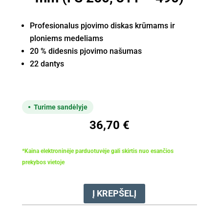
Profesionalus pjovimo diskas krūmams ir
ploniems medeliams
20 % didesnis pjovimo našumas
22 dantys
Turime sandėlyje
36,70
€
*Kaina elektroninėje parduotuvėje gali skirtis nuo esančios
prekybos vietoje
Į KREPŠELĮ
produkto
kiekis: