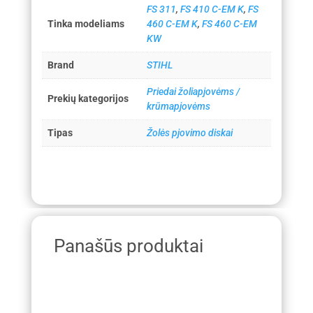
FS 311
,
FS 410 C-EM K
,
FS
Tinka modeliams
460 C-EM K
,
FS 460 C-EM
KW
Brand
STIHL
Priedai žoliapjovėms /
Prekių kategorijos
krūmapjovėms
Tipas
Žolės pjovimo diskai
Panašūs produktai