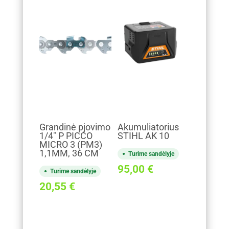
Grandinė pjovimo
Akumuliatorius
1/4" P PICCO
STIHL AK 10
MICRO 3 (PM3)
1,1MM, 36 CM
Turime sandėlyje
95,00
€
Turime sandėlyje
20,55
€