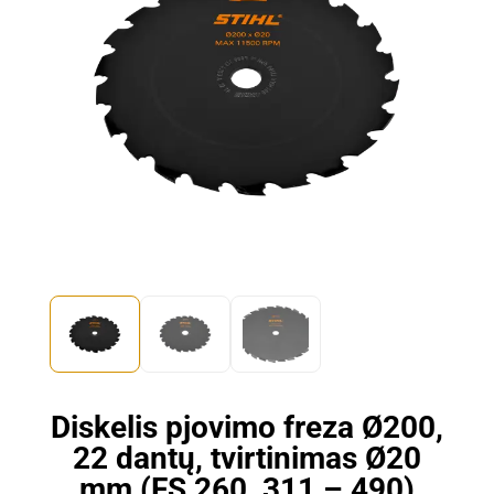
Diskelis pjovimo freza Ø200,
22 dantų, tvirtinimas Ø20
mm (FS 260, 311 – 490)