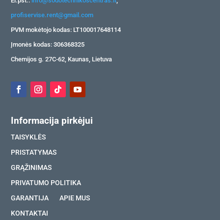
El.pšt.:
info@sodotechnikoscentras.lt
;
profiservise.rent@gmail.com
PVM mokėtojo kodas: LT100017648114
Įmonės kodas: 306368325
Chemijos g. 27C-62, Kaunas, Lietuva
Informacija pirkėjui
TAISYKLĖS
PRISTATYMAS
GRĄŽINIMAS
PRIVATUMO POLITIKA
GARANTIJA
APIE MUS
KONTAKTAI