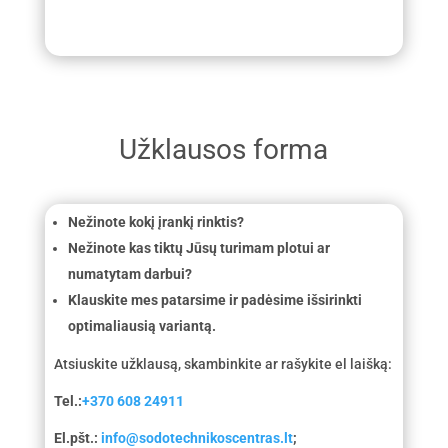
Užklausos forma
Nežinote kokį įrankį rinktis?
Nežinote kas tiktų Jūsų turimam plotui ar
numatytam darbui?
Klauskite mes patarsime ir padėsime išsirinkti
optimaliausią variantą.
Atsiuskite užklausą, skambinkite ar rašykite el laišką:
Tel.:
+370 608 24911
El.pšt.:
info@sodotechnikoscentras.lt
;