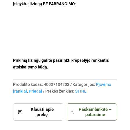
Diskelis
Įsigykite lizingų
BE PABRANGIMO
:
pjovimo
freza
Ø200,
22
dantų,
tvirtinimas
Ø20
mm
Pirkimą lizingu galite pasirinkti krepšelyje renkantis
(FS
atsiskaitymo būdą.
260,
311
-
Produkto kodas:
40007134203
Kategorijos:
Pjovimo
490)
įrankiai
,
Priedai
Prekės ženklas:
STIHL
Klausti apie
Paskambinkite –
prekę
patarsime