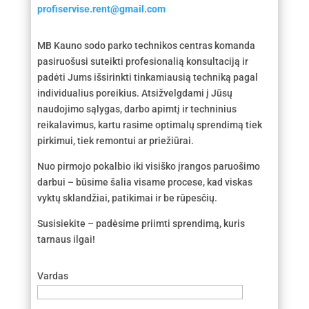
profiservise.rent@gmail.com
MB Kauno sodo parko technikos centras komanda
pasiruošusi suteikti profesionalią konsultaciją ir
padėti Jums išsirinkti tinkamiausią techniką pagal
individualius poreikius. Atsižvelgdami į Jūsų
naudojimo sąlygas, darbo apimtį ir techninius
reikalavimus, kartu rasime optimalų sprendimą tiek
pirkimui, tiek remontui ar priežiūrai.
Nuo pirmojo pokalbio iki visiško įrangos paruošimo
darbui – būsime šalia visame procese, kad viskas
vyktų sklandžiai, patikimai ir be rūpesčių.
Susisiekite – padėsime priimti sprendimą, kuris
tarnaus ilgai!
Vardas