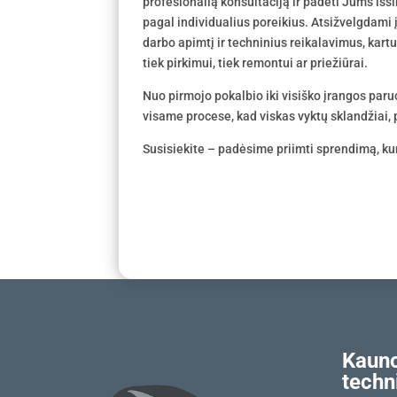
profesionalią konsultaciją ir padėti Jums išs
pagal individualius poreikius. Atsižvelgdami
darbo apimtį ir techninius reikalavimus, kar
tiek pirkimui, tiek remontui ar priežiūrai.
Nuo pirmojo pokalbio iki visiško įrangos par
visame procese, kad viskas vyktų sklandžiai, p
Susisiekite – padėsime priimti sprendimą, kur
Kauno
techn