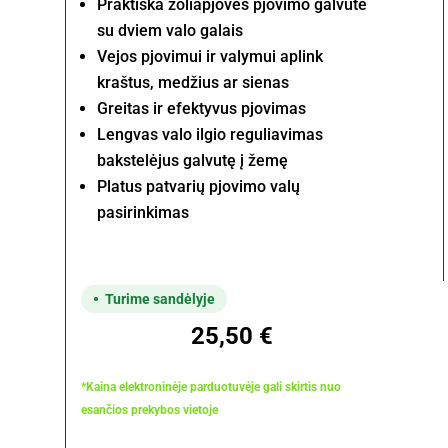
Praktiška žoliapjovės pjovimo galvutė
su dviem valo galais
Vejos pjovimui ir valymui aplink
kraštus, medžius ar sienas
Greitas ir efektyvus pjovimas
Lengvas valo ilgio reguliavimas
bakstelėjus galvutę į žemę
Platus patvarių pjovimo valų
pasirinkimas
Turime sandėlyje
25,50
€
*Kaina elektroninėje parduotuvėje gali skirtis nuo
esančios prekybos vietoje