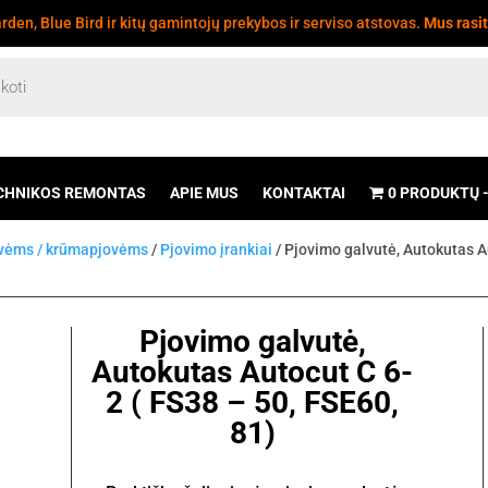
den, Blue Bird ir kitų gamintojų prekybos ir serviso atstovas.
Mus rasi
CHNIKOS REMONTAS
APIE MUS
KONTAKTAI
0 PRODUKTŲ
ovėms / krūmapjovėms
/
Pjovimo įrankiai
/ Pjovimo galvutė, Autokutas A
Pjovimo galvutė,
Autokutas Autocut C 6-
2 ( FS38 – 50, FSE60,
81)