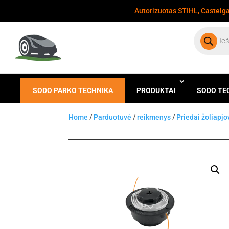
Autorizuotas STIHL, Castelgar
Products
search
SODO PARKO TECHNIKA
PRODUKTAI
SODO TE
Home
/
Parduotuvė
/
reikmenys
/
Priedai žoliapj