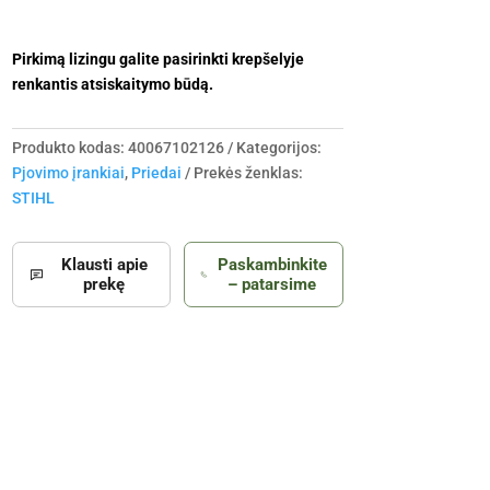
Pirkimą lizingu galite pasirinkti krepšelyje
renkantis atsiskaitymo būdą.
Produkto kodas:
40067102126
Kategorijos:
Pjovimo įrankiai
,
Priedai
Prekės ženklas:
STIHL
Klausti apie
Paskambinkite
prekę
– patarsime