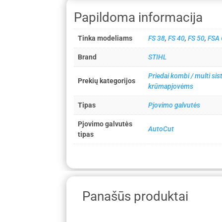
Papildoma informacija
Tinka modeliams
FS 38
,
FS 40
,
FS 50
,
FSA 
Brand
STIHL
Priedai kombi / multi s
Prekių kategorijos
krūmapjovėms
Tipas
Pjovimo galvutės
Pjovimo galvutės
AutoCut
tipas
Panašūs produktai