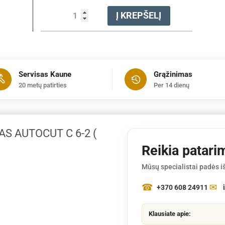
produkto
Į KREPŠELĮ
kiekis:
Pjovimo
galvutė,
Autokutas
Autocut
Servisas Kaune
Grąžinimas
C
20 metų patirties
Per 14 dienų
6-
2
(
FS38
S AUTOCUT C 6-2 (
-
50,
Reikia patari
FSE60,
Mūsų specialistai padės iš
81)
+370 608 24911
Klausiate apie: