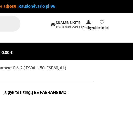
te adresu:
Raudondvario pl.96
👤
♡
SKAMBINKITE
☎
+370 608 24911
Paskyra
Įsimintini
0,00 €
utocut C 6-2 ( FS38 – 50, FSE60, 81)
Įsigykite lizingų
BE PABRANGIMO
: