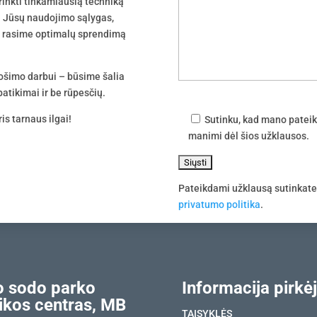
irinkti tinkamiausią techniką
 į Jūsų naudojimo sąlygas,
tu rasime optimalų sprendimą
uošimo darbui – būsime šalia
atikimai ir be rūpesčių.
is tarnaus ilgai!
Sutinku, kad mano pateik
manimi dėl šios užklausos.
Pateikdami užklausą sutinkat
privatumo politika
.
 sodo parko
Informacija pirkėj
ikos centras, MB
TAISYKLĖS