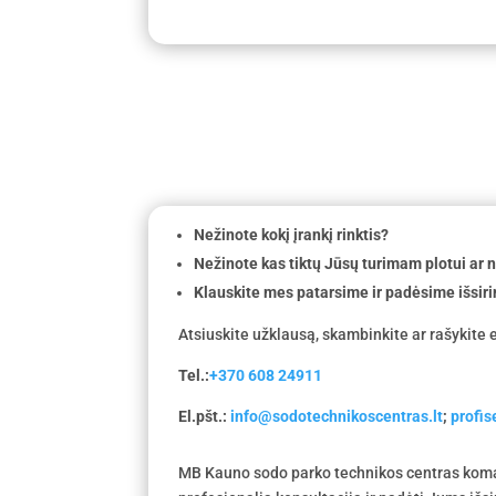
Nežinote kokį įrankį rinktis?
Nežinote kas tiktų Jūsų turimam plotui ar
Klauskite mes patarsime ir padėsime išsiri
Atsiuskite užklausą, skambinkite ar rašykite e
Tel.:
+370 608 24911
El.pšt.:
info@sodotechnikoscentras.lt
;
profi
MB Kauno sodo parko technikos centras koma