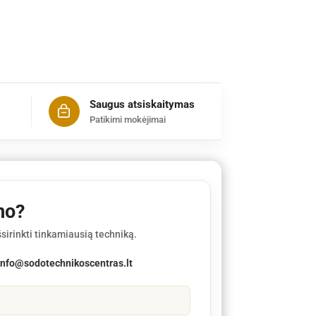
Saugus atsiskaitymas
Patikimi mokėjimai
mo?
sirinkti tinkamiausią techniką.
info@sodotechnikoscentras.lt