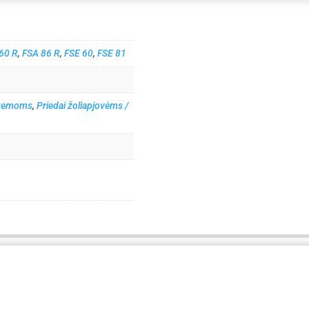
60 R
,
FSA 86 R
,
FSE 60
,
FSE 81
istemoms
,
Priedai žoliapjovėms /