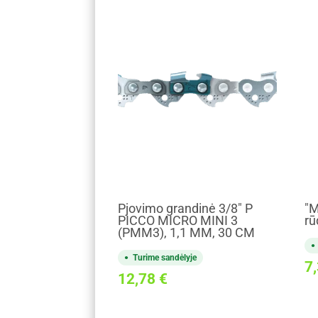
Pjovimo grandinė 3/8" P
"M
PICCO MICRO MINI 3
rū
(PMM3), 1,1 MM, 30 CM
Turime sandėlyje
7
12,78
€