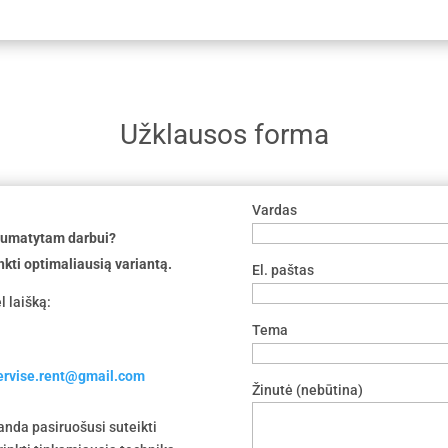
Užklausos forma
Vardas
 numatytam darbui?
nkti optimaliausią variantą.
El. paštas
l laišką:
Tema
servise.rent@gmail.com
Žinutė (nebūtina)
nda pasiruošusi suteikti