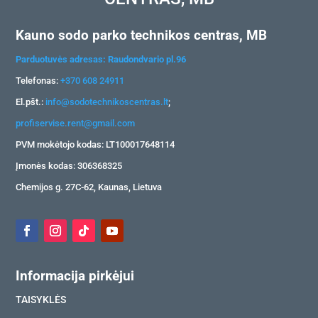
Kauno sodo parko technikos centras, MB
Parduotuvės adresas: Raudondvario pl.96
Telefonas:
+370 608 24911
El.pšt.:
info@sodotechnikoscentras.lt
;
profiservise.rent@gmail.com
PVM mokėtojo kodas: LT100017648114
Įmonės kodas: 306368325
Chemijos g. 27C-62, Kaunas, Lietuva
Informacija pirkėjui
TAISYKLĖS