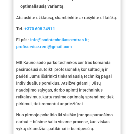
optimaliausią variantą.
Atsiuskite užklausą, skambinkite ar rašykite el laišką:
Tel.:
+370 608 24911
El.pšt.:
info@sodotechnikoscentras.lt
;
profiservise.rent@gmail.com
MB Kauno sodo parko technikos centras komanda
pasiruošusi suteikti profesionalią konsultaciją ir
padėti Jums išsirinkti tinkamiausią techniką pagal
individualius poreikius. Atsižvelgdami į Jūsų
naudojimo sąlygas, darbo apimtį ir techninius
reikalavimus, kartu rasime optimalų sprendimą tiek
pirkimui, tiek remontui ar priežiūrai.
Nuo pirmojo pokalbio iki visiško įrangos paruošimo
darbui – būsime šalia visame procese, kad viskas
vyktų sklandžiai, patikimai ir be rūpesčių.