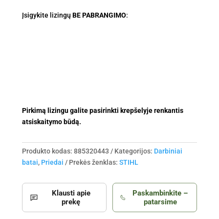
odiniai
Įsigykite lizingų
auliniai
BE PABRANGIMO
:
FUNCTION
43
dydis
Pirkimą lizingu galite pasirinkti krepšelyje renkantis
atsiskaitymo būdą.
Produkto kodas:
885320443
Kategorijos:
Darbiniai
batai
,
Priedai
Prekės ženklas:
STIHL
Klausti apie
Paskambinkite –
prekę
patarsime