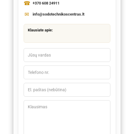
+370 608 24911
info@sodotechnikoscentras.lt
Klausiate apie: