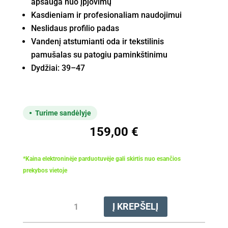
apsauga nuo įpjovimų
Kasdieniam ir profesionaliam naudojimui
Neslidaus profilio padas
Vandenį atstumianti oda ir tekstilinis
pamušalas su patogiu paminkštinimu
Dydžiai: 39–47
Turime sandėlyje
159,00
€
*Kaina elektroninėje parduotuvėje gali skirtis nuo esančios
prekybos vietoje
produkto
Į KREPŠELĮ
kiekis:
Batai