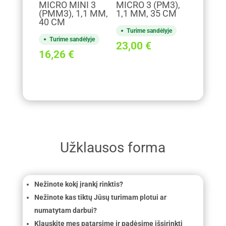
MICRO MINI 3
MICRO 3 (PM3),
(PMM3), 1,1 MM,
1,1 MM, 35 CM
40 CM
Turime sandėlyje
Turime sandėlyje
23,00
€
16,26
€
Užklausos forma
Nežinote kokį įrankį rinktis?
Nežinote kas tiktų Jūsų turimam plotui ar
numatytam darbui?
Klauskite mes patarsime ir padėsime išsirinkti