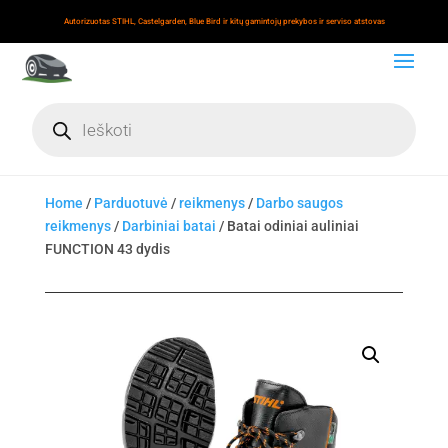
Autorizuotas STIHL, Castelgarden, Blue Bird ir kitų gamintojų prekybos ir serviso atstovas
Products
search
Home
/
Parduotuvė
/
reikmenys
/
Darbo saugos
reikmenys
/
Darbiniai batai
/ Batai odiniai auliniai
FUNCTION 43 dydis