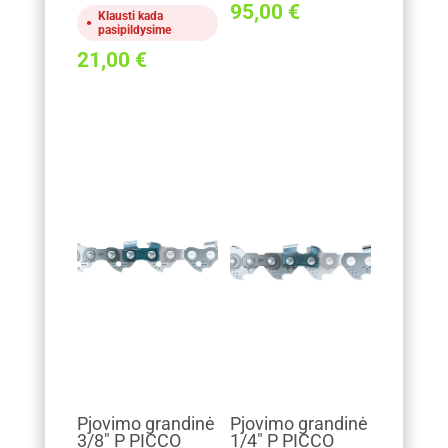
95,00
€
Klausti kada
pasipildysime
21,00
€
Pjovimo grandinė
Pjovimo grandinė
3/8" P PICCO
1/4" P PICCO