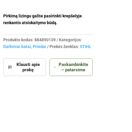
Pirkimą lizingu galite pasirinkti krepšelyje
renkantis atsiskaitymo būdą.
Produkto kodas:
884890139
Kategorijos:
Darbiniai batai
,
Priedai
Prekės ženklas:
STIHL
Klausti apie
Paskambinkite
prekę
– patarsime