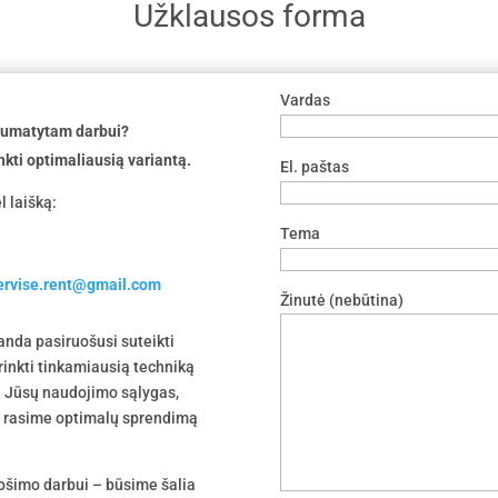
Užklausos forma
Vardas
 numatytam darbui?
nkti optimaliausią variantą.
El. paštas
l laišką:
Tema
servise.rent@gmail.com
Žinutė (nebūtina)
nda pasiruošusi suteikti
irinkti tinkamiausią techniką
 į Jūsų naudojimo sąlygas,
tu rasime optimalų sprendimą
uošimo darbui – būsime šalia