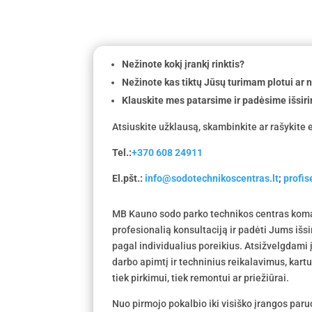
Nežinote kokį įrankį rinktis?
Nežinote kas tiktų Jūsų turimam plotui ar
Klauskite mes patarsime ir padėsime išsiri
Atsiuskite užklausą, skambinkite ar rašykite e
Tel.:
+370 608 24911
El.pšt.:
info@sodotechnikoscentras.lt
;
profi
MB Kauno sodo parko technikos centras koma
profesionalią konsultaciją ir padėti Jums išs
pagal individualius poreikius. Atsižvelgdami
darbo apimtį ir techninius reikalavimus, kar
tiek pirkimui, tiek remontui ar priežiūrai.
Nuo pirmojo pokalbio iki visiško įrangos par