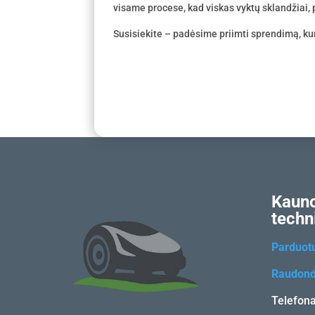
visame procese, kad viskas vyktų sklandžiai, p
Susisiekite – padėsime priimti sprendimą, kur
Kauno
techn
Parduot
Raudond
Telefon