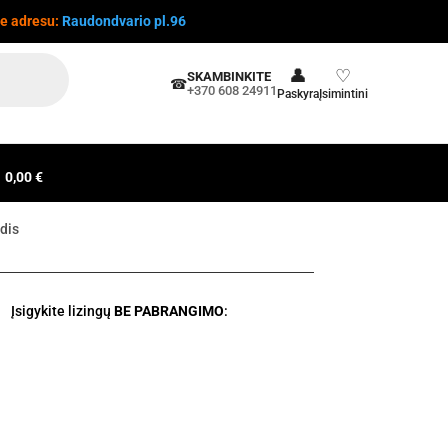
te adresu:
Raudondvario pl.96
👤
♡
SKAMBINKITE
☎
+370 608 24911
Paskyra
Įsimintini
0,00 €
dis
Įsigykite lizingų
BE PABRANGIMO
: