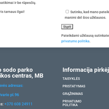
atikimai ir be rūpesčių.
is tarnaus ilgai!
Sutinku, kad mano pateik
manimi dėl šios užklausos.
Pateikdami užklausą sutinkat
privatumo politika
.
 sodo parko
Informacija pirkėj
ikos centras, MB
TAISYKLĖS
uvės adresas:
PRISTATYMAS
GRĄŽINIMAS
vario pl.96
PRIVATUMO
as:
+370 608 24911
POLITIKA