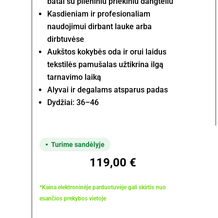
batai su plieniniu priekiniu dangteliu
Kasdieniam ir profesionaliam
naudojimui dirbant lauke arba
dirbtuvėse
Aukštos kokybės oda ir orui laidus
tekstilės pamušalas užtikrina ilgą
tarnavimo laiką
Alyvai ir degalams atsparus padas
Dydžiai: 36–46
Turime sandėlyje
119,00
€
*Kaina elektroninėje parduotuvėje gali skirtis nuo
esančios prekybos vietoje