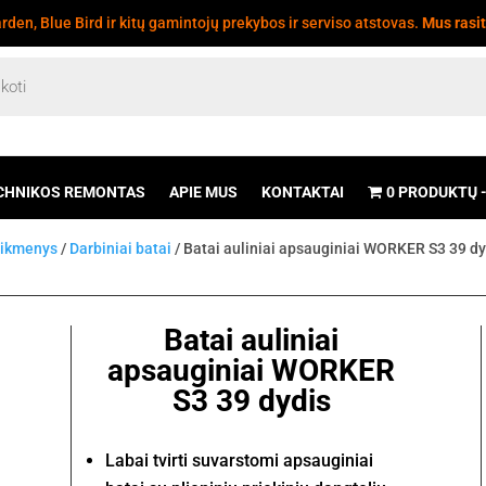
den, Blue Bird ir kitų gamintojų prekybos ir serviso atstovas.
Mus rasi
CHNIKOS REMONTAS
APIE MUS
KONTAKTAI
0 PRODUKTŲ
eikmenys
/
Darbiniai batai
/ Batai auliniai apsauginiai WORKER S3 39 dy
Batai auliniai
apsauginiai WORKER
S3 39 dydis
Labai tvirti suvarstomi apsauginiai