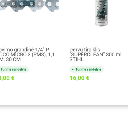
ovimo grandinė 1/4" P
Dervų tirpiklis
CCO MICRO 3 (PM3), 1,1
"SUPERCLEAN" 300 ml
M, 30 CM
STIHL
Turime sandėlyje
Turime sandėlyje
8,00
€
16,00
€