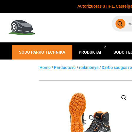
Autorizuotas STIHL, Castelgar
Products
search
SODO PARKO TECHNIKA
PRODUKTAI
SODO TE
Home
/
Parduotuvė
/
reikmenys
/
Darbo saugos r