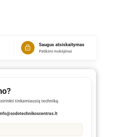
Saugus atsiskaitymas
Patikimi mokėjimai
mo?
sirinkti tinkamiausią techniką.
info@sodotechnikoscentras.lt