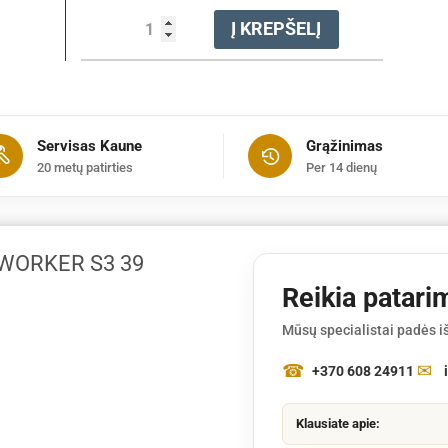
produkto
Į KREPŠELĮ
kiekis:
Batai
auliniai
apsauginiai
WORKER
Servisas Kaune
Grąžinimas
S3
20 metų patirties
Per 14 dienų
39
dydis
 WORKER S3 39
Reikia patari
Mūsų specialistai padės iš
+370 608 24911
Klausiate apie: