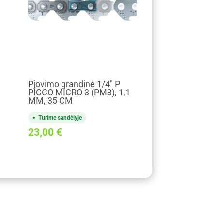
Pjovimo grandinė 1/4" P
PICCO MICRO 3 (PM3), 1,1
MM, 35 CM
Turime sandėlyje
23,00
€