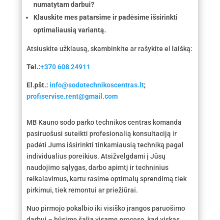
numatytam darbui?
Klauskite mes patarsime ir padėsime išsirinkti
optimaliausią variantą.
Atsiuskite užklausą, skambinkite ar rašykite el laišką:
Tel.:
+370 608 24911
El.pšt.:
info@sodotechnikoscentras.lt
;
profiservise.rent@gmail.com
MB Kauno sodo parko technikos centras komanda
pasiruošusi suteikti profesionalią konsultaciją ir
padėti Jums išsirinkti tinkamiausią techniką pagal
individualius poreikius. Atsižvelgdami į Jūsų
naudojimo sąlygas, darbo apimtį ir techninius
reikalavimus, kartu rasime optimalų sprendimą tiek
pirkimui, tiek remontui ar priežiūrai.
Nuo pirmojo pokalbio iki visiško įrangos paruošimo
darbui – būsime šalia visame procese, kad viskas