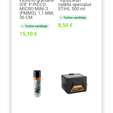
Pjovimo grandinė
"Varioclean"
3/8" P PICCO
valiklis specialus
MICRO MINI 3
STIHL 500 ml
(PMM3), 1,1 MM,
36 CM
Turime sandėlyje
8,50
€
Turime sandėlyje
15,10
€