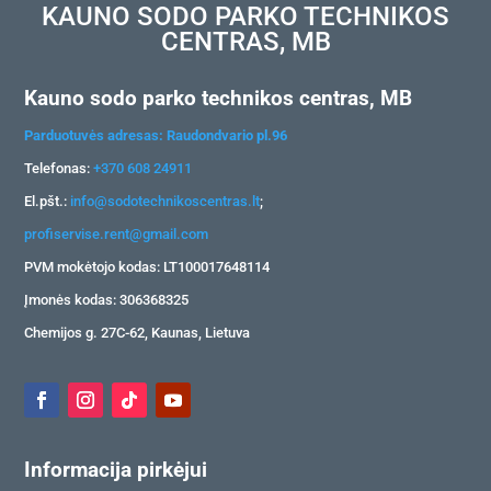
KAUNO SODO PARKO TECHNIKOS
CENTRAS, MB
Kauno sodo parko technikos centras, MB
Parduotuvės adresas: Raudondvario pl.96
Telefonas:
+370 608 24911
El.pšt.:
info@sodotechnikoscentras.lt
;
profiservise.rent@gmail.com
PVM mokėtojo kodas: LT100017648114
Įmonės kodas: 306368325
Chemijos g. 27C-62, Kaunas, Lietuva
Informacija pirkėjui