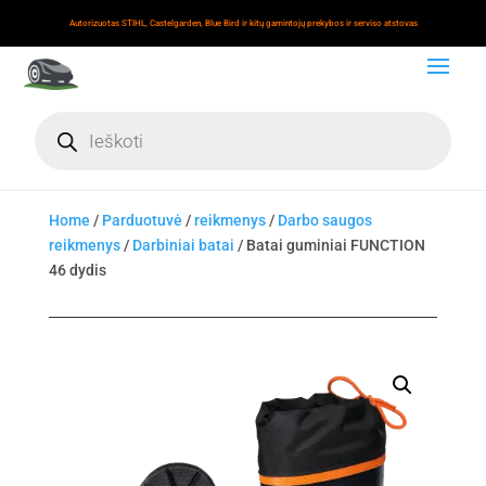
Autorizuotas STIHL, Castelgarden, Blue Bird ir kitų gamintojų prekybos ir serviso atstovas
Products
search
Home
/
Parduotuvė
/
reikmenys
/
Darbo saugos
reikmenys
/
Darbiniai batai
/ Batai guminiai FUNCTION
46 dydis