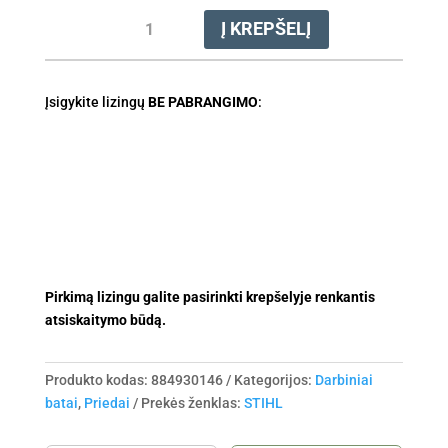
produkto
Į KREPŠELĮ
kiekis:
Batai
guminiai
Įsigykite lizingų
FUNCTION
BE PABRANGIMO
:
46
dydis
Pirkimą lizingu galite pasirinkti krepšelyje renkantis
atsiskaitymo būdą.
Produkto kodas:
884930146
Kategorijos:
Darbiniai
batai
,
Priedai
Prekės ženklas:
STIHL