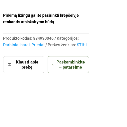
Pirkimą lizingu galite pasirinkti krepšelyje
renkantis atsiskaitymo būdą.
Produkto kodas:
884930046
Kategorijos:
Darbiniai batai
,
Priedai
Prekės ženklas:
STIHL
Klausti apie
Paskambinkite
prekę
– patarsime