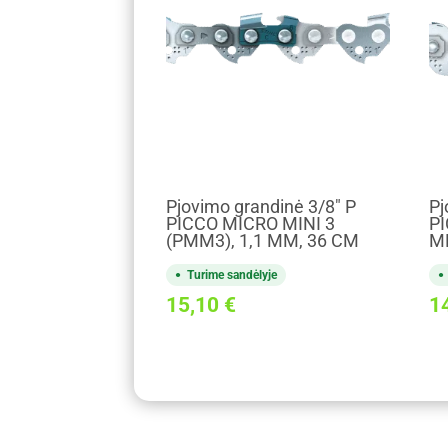
Pjovimo grandinė 3/8" P
Pj
PICCO MICRO MINI 3
PI
(PMM3), 1,1 MM, 36 CM
MM
Turime sandėlyje
15,10
€
1