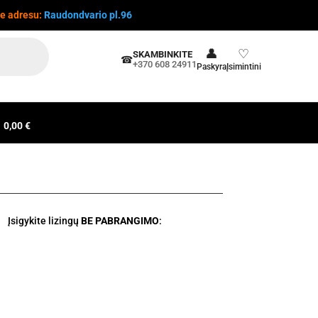
te adresu:
Raudondvario pl.96
👤
♡
SKAMBINKITE
☎
+370 608 24911
Paskyra
Įsimintini
0,00 €
Įsigykite lizingų
BE PABRANGIMO
: