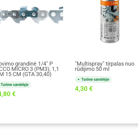
ovimo grandinė 1/4" P
"Multispray" tirpalas nuo
CCO MICRO 3 (PM3), 1,1
rūdijimo 50 ml
 15 CM (GTA 30,40)
Turime sandėlyje
Turime sandėlyje
4,30
€
4,80
€