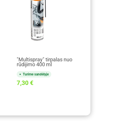
"Multispray" tirpalas nuo
rūdijimo 400 ml
Turime sandėlyje
7,30
€