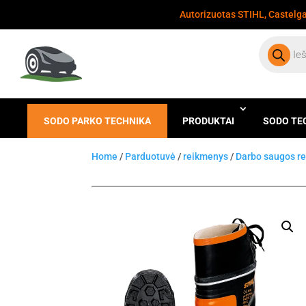
Autorizuotas STIHL, Castelgar
Products
search
SODO PARKO TECHNIKA
PRODUKTAI
SODO TE
Home
/
Parduotuvė
/
reikmenys
/
Darbo saugos r