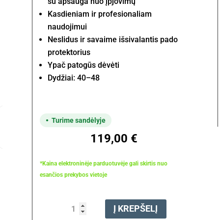
su apsauga nuo įpjovimų
Kasdieniam ir profesionaliam
naudojimui
Neslidus ir savaime išsivalantis pado
protektorius
Ypač patogūs dėvėti
Dydžiai: 40–48
Turime sandėlyje
119,00
€
*Kaina elektroninėje parduotuvėje gali skirtis nuo
esančios prekybos vietoje
produkto
Į KREPŠELĮ
kiekis: