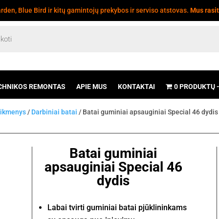
den, Blue Bird ir kitų gamintojų prekybos ir serviso atstovas.
Mus rasi
CHNIKOS REMONTAS
APIE MUS
KONTAKTAI
0 PRODUKTŲ
eikmenys
/
Darbiniai batai
/ Batai guminiai apsauginiai Special 46 dydis
Batai guminiai
apsauginiai Special 46
dydis
Labai tvirti guminiai batai pjūklininkams