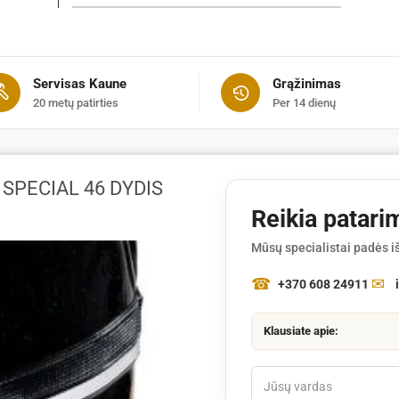
Batai
guminiai
apsauginiai
Special
Servisas Kaune
Grąžinimas
46
20 metų patirties
Per 14 dienų
dydis
 SPECIAL 46 DYDIS
Reikia patari
Mūsų specialistai padės iš
+370 608 24911
Klausiate apie: