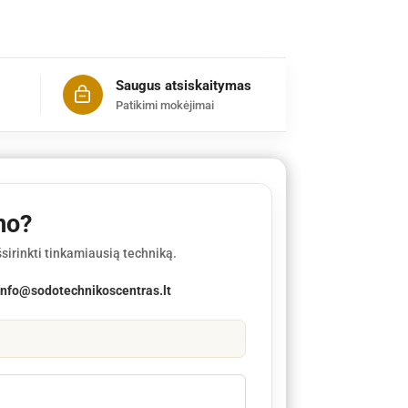
Saugus atsiskaitymas
Patikimi mokėjimai
mo?
sirinkti tinkamiausią techniką.
info@sodotechnikoscentras.lt